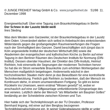
©
JUNGE FREIHEIT Verlag GmbH & Co.
www.jungefreiheit.de
51/98 11.
Dezember 1998
Energiewirtschaft: Über eine Tagung zum Braunkohletagebau in Berlin
Der Schnee in der Lausitz bleibt weiß
Ines Steding
Was dem Westen sein Garzweiler, ist der Braunkohletagebau in der Lausitz
dem Osten. Unverändert stellen sich selbst in Anbetracht des einknickenden
Widerstands gegen die großangelegten Raumverwerfungen die Fragen
nach der Sinnhaftigkeit des Ganzen. Damit beschäftigten sich jüngst das in
Köln angesiedelte Institut der deutschen Wirtschaft (IW) sowie die
Akademien der evangelischen und katholischen Kirche zu Berlin auf einer
Tagung in den Berliner Räumen des Deutschen Instituts für Normung (DIN-
Institut). Dessen oberster Hausherr, der Direktor des DIN-Insituts, Helmut
Reihlein, hob einerseits die Segnungen der modernen Techniken hervor:
So hat die im Strom verwertete Braunkohle zum erhöhten Wohlergeben der
Menschen maßgeblich beigetragen. Andererseits wächst in den
hochzivilisierten Staaten mehr denn je das Bewußtsein für eine kontrollierte
Technikentwicklung. Freilich gab Reihlein zu bedenken, daß der Mensch im
Kontinuum stehe, in einem unumwendbaren Fortgang: So gibt es keine
Rückkehr ins Unwissen, wenn erstmal "Wissen gesetzt" ist, wobei er
anschaulich auf eine zur Giftgasanlage umfunktionierte Düngeanlage des
Irak verwies. Letztlich stehe der Mensch "als Mitarbeiter am Bauplan Gottes"
beständig an der Scheidelinie zwischen Können und Tun.
Hier hakte sich der Technikphilosoph an der TU Dresden, Professor
Bernhard Irrgang, mit einer auf den Bergbau bezogenen
Technikfolgenabschätzung ein. In seiner Güterabwägung stellte er unter