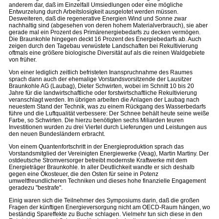
anderem dar, daß im Einzelfall Umsiedlungen oder eine mögliche
Entwurzelung durch Arbeitslosigkeit ausgelotet werden müssen.
Desweiteren, daß die regenerative Energien Wind und Sonne zwar
nachhaltig sind (abgesehen von deren hohem Materialverbrauch), sie aber
gerade mal ein Prozent des Primärenergiebedarfs zu decken vermögen.
Die Braunkohle hingegen deckt 16 Prozent des Energiebedarfs ab. Auch
zeigen durch den Tagebau verwüstete Landschaften bei Rekultivierung
oftmals eine größere biologische Diversität auf als die reinen Waldgebiete
von früher.
Von einer lediglich zeitlich befristeten Inanspruchnahme des Raumes
sprach dann auch der ehemalige Vorstandsvorsitzende der Lausitzer
Braunkohle AG (Laubag), Dieter Schwirten, wobei im Schnitt 10 bis 20
Jahre für die landwirtschaftliche oder forstwirtschaftliche Rekultivierung
veranschlagt werden. Im übrigen arbeiten die Anlagen der Laubag nach
neuestem Stand der Technik, was zu einem Rückgang des Wasserbedarfs
führe und die Luftqualität verbessere: Der Schnee behält heute seine weiße
Farbe, so Schwirten. Die hierzu benötigten sechs Miliarden teuren
Investitionen wurden zu drei Viertel durch Lieferungen und Leistungen aus
den neuen Bundesländern erbracht.
Von einem Quantenfortschritt in der Energieproduktion sprach das
Vorstandsmitglied der Vereinigten Energiewerke (Veag), Martin Martiny. Der
ostdeutsche Stromversorger betreibt modernste Kraftwerke mit dem
Energieträger Braunkohle. In aller Deutlichkeit wandte er sich deshalb
gegen eine Ökosteuer, die den Osten für seine in Potenz
umweltfreundlicheren Techniken und dieses hohe finanzielle Engagement
geradezu "bestrafe".
Einig waren sich die Teilnehmer des Symposiums darin, daß die großen
Fragen der künftigen Energieversorgung nicht am OECD-Raum hängen, wo
beständig Spareffekte zu Buche schlagen. Vielmehr tun sich diese in den