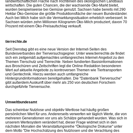
landwirtschaftlichen Fläche nach Richtlinien des ökologischen Landbaus
wirtschaften. Die guten Chancen, die der wachsende Öko-Markt bietet,
wurden beispielsweise bei Gemüse genutzt. Sachsen habe bereits mit 290
Hektar Öko-Gemüse die größte Produktionsfläche der neuen Bundesländer.
Auch bei Milch habe sich die Vermarktungssituation erheblich verbessert. In
Sachsen würden zehn Millionen Kilogramm Öko-Milch produziert, davon 70
Prozent mit einem Öko-Preisaufschlag verkauft.
tierrechte.de
Seit Dienstag gibt es eine neue Version der Internet-Seiten des
Bundesverbandes der Tierversuchsgegner. Unter www.tierrechte.de findet
sich ein zeitgemäß aufgemachtes umfangreiches Internet-Angebot zu den
Themen Tierschutz und Tierrechte. Neben fundierten Basisinformationen
aus Broschüren und Zeitschriften legt die Online-Redaktion besonderen
Wert auf aktuelle Angebote zu kontroversen Themen wie Tiertransporten
und Gentechnik. Hierzu werden auch umfangreiche
Hintergrundinformationen bereitgehalten. Die "Datenbank Tierversuche"
gibt außerdem Auskunft über mehr als 250 von deutschen Forschern
durchgeführte Tierversuche.
Umweltbundesamt
Das scheinbar Nutzlose und objektiv Wertlose hat häufig großen
persönlichen Wert für uns. Andererseits verwerfen wir täglich Werte, die von
mehreren Generationen vor uns als Schätze gehandelt wurden. Was sich in
unserem Wertesystem verändert hat, dieser Frage widmet sich in den
nächsten Monaten die Veranstaltungsreihe "Ökologische Diskurse" unter
dem Motto "Die Hochschätzung des Nutzlosen und die Verachtung des