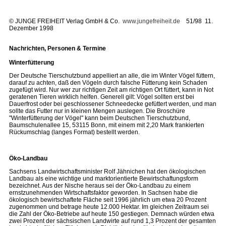
©
JUNGE FREIHEIT Verlag GmbH & Co.
www.jungefreiheit.de
51/98 11.
Dezember 1998
Nachrichten, Personen & Termine
Winterfütterung
Der Deutsche Tierschutzbund appelliert an alle, die im Winter Vögel füttern,
darauf zu achten, daß den Vögeln durch falsche Fütterung kein Schaden
zugefügt wird. Nur wer zur richtigen Zeit am richtigen Ort füttert, kann in Not
geratenen Tieren wirklich helfen. Generell gilt: Vögel sollten erst bei
Dauerfrost oder bei geschlossener Schneedecke gefüttert werden, und man
sollte das Futter nur in kleinen Mengen auslegen. Die Broschüre
"Winterfütterung der Vögel" kann beim Deutschen Tierschutzbund,
Baumschulenallee 15, 53115 Bonn, mit einem mit 2,20 Mark frankierten
Rückumschlag (langes Format) bestellt werden.
Öko-Landbau
Sachsens Landwirtschaftsminister Rolf Jähnichen hat den ökologischen
Landbau als eine wichtige und marktorientierte Bewirtschaftungsform
bezeichnet. Aus der Nische heraus sei der Öko-Landbau zu einem
ernstzunehmenden Wirtschaftsfaktor geworden. In Sachsen habe die
ökologisch bewirtschaftete Fläche seit 1996 jährlich um etwa 20 Prozent
zugenommen und betrage heute 12.000 Hektar. Im gleichen Zeitraum sei
die Zahl der Öko-Betriebe auf heute 150 gestiegen. Demnach würden etwa
zwei Prozent der sächsischen Landwirte auf rund 1,3 Prozent der gesamten