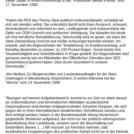
Dieter Sattler in einem Kommentar in der "Frankfurter Neuen Presse" vom
17. November 1998
"Indem die PDS das Thema Stasi politisch instrumentalisiert, schädigt sie
sich am meisten selbst. Sie unterstützt damit nicht ihren Anspruch, erneuert,
demokratisiert und reformiert zu sein. Leidtragende sind insbesondere die
Opfer von DDR-Unrecht und politischer Verfolgung. Sie kämpfen bis heute
um ihre berufliche Rehabilitierung. Gleichzeitig wird so getan, als wäre die
Stasi-Überprüfung Unrecht und müßte schleunigst beendet werden. Ich
erwarte, daß die Abgeordneten der ‘Empfehlung’ im Koalitionsvertrag, sich
freiwillig überprüfen zu lassen, zu 100 Prozent folgen. Sonst würde ihre
Glaubwürdigkeit und Vorbildfunktion in Frage gestellt. Ein Abgeordneter darf
genauso wenig wie ein Mitarbeiter des Öffentlichen Dienstes dem SED-
Geheimdienst gedient haben. Dies ist ein Grundwert in unserer
Demokratie."
Jörn Mothes, Ex-Bürgerrechtler und Landesbeauftragter für die Stasi-
Unterlagen in Mecklenburg-Vorpommern, in einem Interview mit der
"Woche" vom 13. November 1998
"Bezogen auf meinen Aufgabenbereich, kommt es zur Zeit vor allem darauf
an, extremistischen und terroristischen Aktivitäten ausländischer
Organisationen entschieden entgegenzutreten. Einzelne Gruppen, die sich
gegen die in ihren Heimatländern bestehenden Verhältnisse wenden und
dort verfolgt werden, haben in der Bundesrepublik streng hierarchisch
gegliederte Strukturen aufgebaut, die nicht nur der politisch-ideologischen
Beeinflußung ihrer Landsleute, sondern auch der Beschaffung von
Geldmitteln dienen. (…) Wir müssen zur Kenntnis nehmen, daß
ausländische Gruppierungen den politischen Kampf nicht nur in der Heimat,