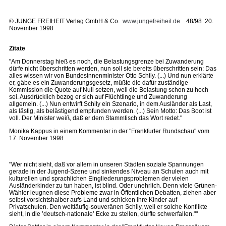
©
JUNGE FREIHEIT Verlag GmbH & Co.
www.jungefreiheit.de
48/98 20.
November 1998
Zitate
"Am Donnerstag hieß es noch, die Belastungsgrenze bei Zuwanderung
dürfe nicht überschritten werden, nun soll sie bereits überschritten sein: Das
alles wissen wir von Bundesinnenminister Otto Schily. (...) Und nun erklärte
er, gäbe es ein Zuwanderungsgesetz, müßte die dafür zuständige
Kommission die Quote auf Null setzen, weil die Belastung schon zu hoch
sei. Ausdrücklich bezog er sich auf Flüchtlinge und Zuwanderung
allgemein. (...) Nun entwirft Schily ein Szenario, in dem Ausländer als Last,
als lästig, als belästigend empfunden werden. (...) Sein Motto: Das Boot ist
voll. Der Minister weiß, daß er dem Stammtisch das Wort redet."
Monika Kappus in einem Kommentar in der "Frankfurter Rundschau" vom
17. November 1998
"Wer nicht sieht, daß vor allem in unseren Städten soziale Spannungen
gerade in der Jugend-Szene und sinkendes Niveau an Schulen auch mit
kulturellen und sprachlichen Eingliederungsproblemen der vielen
Ausländerkinder zu tun haben, ist blind. Oder unehrlich. Denn viele Grünen-
Wähler leugnen diese Probleme zwar in Öffentlichen Debatten, ziehen aber
selbst vorsichtshalber aufs Land und schicken ihre Kinder auf
Privatschulen. Den weltläufig-souveränen Schily, weil er solche Konflikte
sieht, in die ’deutsch-nationale’ Ecke zu stellen, dürfte schwerfallen.""