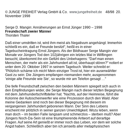
©
JUNGE FREIHEIT Verlag GmbH & Co.
www.jungefreiheit.de
48/98 20.
November 1998
Serge D. Mangin: Annäherungen an Ernst Jünger 1990 – 1998
Freundschaft zweier Männer
Thorsten Thaler
Daß einer umstritten ist, wird ihm meist als Negativum angehängt. Immerhin
schließt es ein, daß er Freunde besitzt", heißt es in einer
Tagebucheintragung Ernst Jüngers. Als der Bildhauer Serge Mangin vier
Monate vor Jüngers Tod den 102jährigen ein letztes Mal in Wilflingen
besucht, überkommt ihn ein Gefühl des Unbehagens: "Darf man einen
Menschen, der mehr als ein Jahrhundert alt ist, überhaupt stören?" notiert er
unter dem 20. Oktober 1997 in seinem Tagebuch. Weiter schreibt er:
"Plötzlich schäme ich mich! Mein einziger Trost ist, hier ein auserwählter
Gast zu sein: Die Jüngers empfangen niemanden mehr, ausgenommen
’einige alte Freunde wie Sie‘, so wurde mir am Telefon gesagt …"
Die tiefe Freundschaft zwischen den beiden Männern spiegelt sich auch in
den Empfindungen wider, die Serge Mangin nach dieser letzten Begegnung
mit dem Jahrhundertschriftsteller hat. "Nachts, auf der Heimreise, führt die
Kolonne der Autoscheinwerfer wie eine Prozession durch den Wald. Aber
meine Gedanken sind noch bei dieser Begegnung mit diesem im
vergangenen Jahrhundert geborenen Mann. Der Sinn des Lebens
erscheint mir plötzlich in seiner ganzen Unwichtigkeit. Wozu leben, wenn
man doch – im besten Falle langsam und schmerzlos – sterben muß? Aber
Jüngers Noch-Da-Sein ist eine triumphierende Antwort auf derartige
Fragen. Auf seine Art genießt er immer noch das Leben, vor dem wir solche
Angst haben. Schließlich aber bin ich jenseits aller metaphysischen