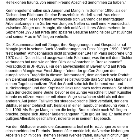
Reflexionen traurig, von einem Freund Abschied genommen zu haben."
Kennengelernt hatten sich Jünger und Mangin im Sommer 1990, als der
Dichter dem Bildhauer für eine Bronzebüste Modell stand. Aus einer
anfänglichen Reserviertheit entwickelte sich während der mehrtägigen
Arbeitssitzungen im Garten von Jüngers Neffen schnell eine Freundschaft
zwischen Jünger und Mangin, die sich anläßlich ihres Wiedersehens im
September 1990 auf Kreta und späterer Besuche Mangins bei Ernst Jünger
und seiner Frau in Wilflingen vertiefte.
Die Zusammenarbeit mit Jünger, ihre Begegnungen und Gespräche hat
Mangin jetzt in seinem Buch "Annäherungen an Ernst Jünger. 1990–1998"
festgehalten. Atmosphärisch dicht schildert der 1947 in Paris geborene und
1970 nach Deutschland ausgewanderte Bildhauer, was ihn mit dem Dichter
verbunden hat und wie er "den Blick des Anarchen in Bronze bannte"
(Vorabdruck in JF 40/98). Für den abwechselnd in Bayern und auf Kreta
lebenden Mangin war Ernst Jünger "einer der großen Zeugen der
europäischen Tragödie in diesem Jahrhundert", dem er durch sein Porträt
ein Denkmal setzen wollte. Jünger selbst würdigte das Schaffen Mangins in
seinen Tagebuchnotizen. "Bei der Arbeit sehe ich ihn behend vor- und
zurückspringen und den Kopf nach links und nach rechts wenden. So visiert
auch der Gecko seine Beute, bevor er die Zunge vorschnellt. Dem Künstler
könnte es nützen, wenn er mit einem Auge schwächer sieht als mit dem
anderen. Auf jeden Fall wird der stereoskopische Blick verstärkt, der dem
Bildhauer unentbehrlich ist", heißt es in einer Tagebucheintragung vom 7.
Juli 1990. Als Serge Mangin ihm die fertige Bronzebüste nach Wilflingen
brachte, zeigte sich Jünger äußerst angetan. "Ein großer Tag: Er hatte mein
gültiges Altersbild geschaffen", notierte er in seinem Tagebuch.
Für den Bildhauer wurde die Zusammenarbeit mit Ernst Jünger zu einem
einschneidenden Erlebnis. "Immer öfter merkte ich, daß meine bisherigen
Arbeiten sich mit den Themen seines Werkes trafen, daß wir nicht nur gar