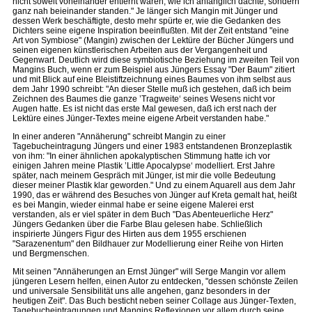
nicht soweit voneinander entfernt waren, wie ich anfänglich dachte, sondern
ganz nah beieinander standen." Je länger sich Mangin mit Jünger und
dessen Werk beschäftigte, desto mehr spürte er, wie die Gedanken des
Dichters seine eigene Inspiration beeinflußten. Mit der Zeit entstand "eine
Art von Symbiose" (Mangin) zwischen der Lektüre der Bücher Jüngers und
seinen eigenen künstlerischen Arbeiten aus der Vergangenheit und
Gegenwart. Deutlich wird diese symbiotische Beziehung im zweiten Teil von
Mangins Buch, wenn er zum Beispiel aus Jüngers Essay "Der Baum" zitiert
und mit Blick auf eine Bleistiftzeichnung eines Baumes von ihm selbst aus
dem Jahr 1990 schreibt: "An dieser Stelle muß ich gestehen, daß ich beim
Zeichnen des Baumes die ganze ’Tragweite‘ seines Wesens nicht vor
Augen hatte. Es ist nicht das erste Mal gewesen, daß ich erst nach der
Lektüre eines Jünger-Textes meine eigene Arbeit verstanden habe."
In einer anderen "Annäherung" schreibt Mangin zu einer
Tagebucheintragung Jüngers und einer 1983 entstandenen Bronzeplastik
von ihm: "In einer ähnlichen apokalyptischen Stimmung hatte ich vor
einigen Jahren meine Plastik ’Little Apocalypse‘ modelliert. Erst Jahre
später, nach meinem Gespräch mit Jünger, ist mir die volle Bedeutung
dieser meiner Plastik klar geworden." Und zu einem Aquarell aus dem Jahr
1990, das er während des Besuches von Jünger auf Kreta gemalt hat, heißt
es bei Mangin, wieder einmal habe er seine eigene Malerei erst
verstanden, als er viel später in dem Buch "Das Abenteuerliche Herz"
Jüngers Gedanken über die Farbe Blau gelesen habe. Schließlich
inspirierte Jüngers Figur des Hirten aus dem 1955 erschienen
"Sarazenentum" den Bildhauer zur Modellierung einer Reihe von Hirten
und Bergmenschen.
Mit seinen "Annäherungen an Ernst Jünger" will Serge Mangin vor allem
jüngeren Lesern helfen, einen Autor zu entdecken, "dessen schönste Zeilen
und universale Sensibilität uns alle angehen, ganz besonders in der
heutigen Zeit". Das Buch besticht neben seiner Collage aus Jünger-Texten,
Tagebucheintragungen und Mangins Reflexionen vor allem durch seine