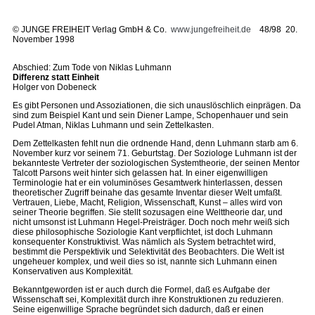
©
JUNGE FREIHEIT Verlag GmbH & Co.
www.jungefreiheit.de
48/98 20.
November 1998
Abschied: Zum Tode von Niklas Luhmann
Differenz statt Einheit
Holger von Dobeneck
Es gibt Personen und Assoziationen, die sich unauslöschlich einprägen. Da
sind zum Beispiel Kant und sein Diener Lampe, Schopenhauer und sein
Pudel Atman, Niklas Luhmann und sein Zettelkasten.
Dem Zettelkasten fehlt nun die ordnende Hand, denn Luhmann starb am 6.
November kurz vor seinem 71. Geburtstag. Der Soziologe Luhmann ist der
bekannteste Vertreter der soziologischen Systemtheorie, der seinen Mentor
Talcott Parsons weit hinter sich gelassen hat. In einer eigenwilligen
Terminologie hat er ein voluminöses Gesamtwerk hinterlassen, dessen
theoretischer Zugriff beinahe das gesamte Inventar dieser Welt umfaßt.
Vertrauen, Liebe, Macht, Religion, Wissenschaft, Kunst – alles wird von
seiner Theorie begriffen. Sie stellt sozusagen eine Welttheorie dar, und
nicht umsonst ist Luhmann Hegel-Preisträger. Doch noch mehr weiß sich
diese philosophische Soziologie Kant verpflichtet, ist doch Luhmann
konsequenter Konstruktivist. Was nämlich als System betrachtet wird,
bestimmt die Perspektivik und Selektivität des Beobachters. Die Welt ist
ungeheuer komplex, und weil dies so ist, nannte sich Luhmann einen
Konservativen aus Komplexität.
Bekanntgeworden ist er auch durch die Formel, daß es Aufgabe der
Wissenschaft sei, Komplexität durch ihre Konstruktionen zu reduzieren.
Seine eigenwillige Sprache begründet sich dadurch, daß er einen