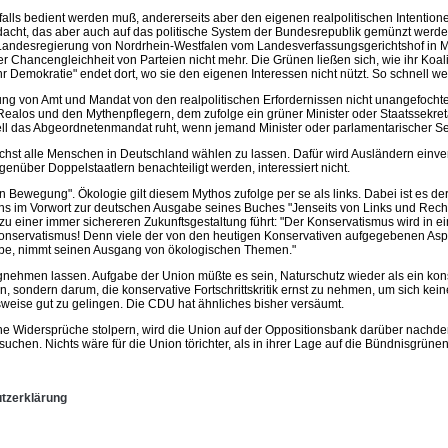
nfalls bedient werden muß, andererseits aber den eigenen realpolitischen Intentio
gedacht, das aber auch auf das politische System der Bundesrepublik gemünzt wer
e Landesregierung von Nordrhein-Westfalen vom Landesverfassungsgerichtshof in
hancengleichheit von Parteien nicht mehr. Die Grünen ließen sich, wie ihr Koali
r Demokratie" endet dort, wo sie den eigenen Interessen nicht nützt. So schnell we
ng von Amt und Mandat von den realpolitischen Erfordernissen nicht unangefochte
los und den Mythenpflegern, dem zufolge ein grüner Minister oder Staatssekret
l das Abgeordnetenmandat ruht, wenn jemand Minister oder parlamentarischer Sekr
chst alle Menschen in Deutschland wählen zu lassen. Dafür wird Ausländern einve
nüber Doppelstaatlern benachteiligt werden, interessiert nicht.
ünen Bewegung". Ökologie gilt diesem Mythos zufolge per se als links. Dabei ist es
ens im Vorwort zur deutschen Ausgabe seines Buches "Jenseits von Links und Rechts
 einer immer sichereren Zukunftsgestaltung führt: "Der Konservatismus wird in eine
r Konservatismus! Denn viele der von den heutigen Konservativen aufgegebenen Asp
eibe, nimmt seinen Ausgang von ökologischen Themen."
nehmen lassen. Aufgabe der Union müßte es sein, Naturschutz wieder als ein kons
llen, sondern darum, die konservative Fortschrittskritik ernst zu nehmen, um sich
sweise gut zu gelingen. Die CDU hat ähnliches bisher versäumt.
ene Widersprüche stolpern, wird die Union auf der Oppositionsbank darüber nachde
uchen. Nichts wäre für die Union törichter, als in ihrer Lage auf die Bündnisgrüne
tzerklärung