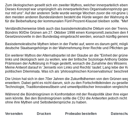
Zum ökologischen gesellt sich ein zweiter Mythos, welcher innerparteilich ebe
Dieses Konzept war ursprünglich als innerparteiliches Organisationsprinzip 
nur mit uns". Auf der anderen Seite wurde wenige Wochen zuvor die rot-grün
den meisten anderen Bundesländern besteht die Hürde wegen der Wahrung der C
für die Beibehaltung der kommunalen Fünf-Prozent-Klausel bleiben sollte. "Meh
Verständlicherweise blieb auch das basisdemokratische Diktum von der Trennu
Bündnis 90/Die Grünen am 27. Oktober 1998 einen Kompromiß zwischen den Rea
Gesetzesnovelle in den Bundestag eingebracht werden, wonach künftig generel
Basisdemokratische Mythen leben in der Partei auf, wenn es darum geht, mögli
deutsche Staatsangehörige in der Wahrnehmung ihrer Rechte und Pflichten gege
Ein weiterer Mythos der Alternativpartei ist der Glaube an die "Einheit der gr
links und ökologisch sein zu wollen, wie der britische Soziologe Anthony Gidd
Prämissen der Aufklärung in Frage gestellt, wonach die Zunahme des Wissens zu
Meine Antwort darauf in ‘Jenseits von Links und Rechts’ lautet: Lang lebe de
politischen Dilemmata. Was ich als ‘philosophischen Konservatismus’ beschr
Die Union hat sich in den 70er Jahren die Zukunftsthemen von den Grünen weg
erweitern. Dabei geht es nicht darum, sich zu den Fortschrittsfeinden zu gese
Technologie, Traditionsbewußtsein und umweltpolitischer Innovation vergleich
Während die Bündnisgrünen in Konfrontation mit der Realpolitik über ihre eig
sein könnte. Bei den Bündnisgrünen sollte die CDU die Antworten jedoch nicht s
ohne ihre Mythen und Selbstwidersprüche zu haben.
Versenden
Drucken
Probeabo bestellen
Datenschu