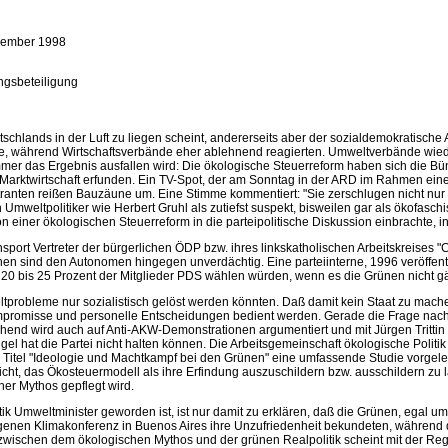
ember 1998
ngsbeteiligung
schlands in der Luft zu liegen scheint, andererseits aber der sozialdemokratische
ne, während Wirtschaftsverbände eher ablehnend reagierten. Umweltverbände wie
mmer das Ergebnis ausfallen wird: Die ökologische Steuerreform haben sich die B
he Marktwirtschaft erfunden. Ein TV-Spot, der am Sonntag in der ARD im Rahmen ei
ranten reißen Bauzäune um. Eine Stimme kommentiert: "Sie zerschlugen nicht nur
weltpolitiker wie Herbert Gruhl als zutiefst suspekt, bisweilen gar als ökofaschist
iner ökologischen Steuerreform in die parteipolitische Diskussion einbrachte, int
ort Vertreter der bürgerlichen ÖDP bzw. ihres linkskatholischen Arbeitskreises 
nen sind den Autonomen hingegen unverdächtig. Eine parteiinterne, 1996 veröffe
aß 20 bis 25 Prozent der Mitglieder PDS wählen würden, wenn es die Grünen nicht g
bleme nur sozialistisch gelöst werden könnten. Daß damit kein Staat zu machen ist,
mpromisse und personelle Entscheidungen bedient werden. Gerade die Frage nach d
nd wird auch auf Anti-AKW-Demonstrationen argumentiert und mit Jürgen Trittin ein 
l hat die Partei nicht halten können. Die Arbeitsgemeinschaft ökologische Politi
 Titel "Ideologie und Machtkampf bei den Grünen" eine umfassende Studie vorgele
cht, das Ökosteuermodell als ihre Erfindung auszuschildern bzw. ausschildern zu l
her Mythos gepflegt wird.
tik Umweltminister geworden ist, ist nur damit zu erklären, daß die Grünen, egal u
n Klimakonferenz in Buenos Aires ihre Unzufriedenheit bekundeten, während der
ischen dem ökologischen Mythos und der grünen Realpolitik scheint mit der Regi