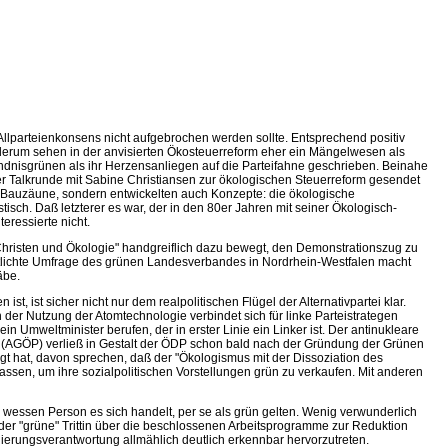
 Allparteienkonsens nicht aufgebrochen werden sollte. Entsprechend positiv
derum sehen in der anvisierten Ökosteuerreform eher ein Mängelwesen als
ündnisgrünen als ihr Herzensanliegen auf die Parteifahne geschrieben. Beinahe
ner Talkrunde mit Sabine Christiansen zur ökologischen Steuerreform gesendet
 Bauzäune, sondern entwickelten auch Konzepte: die ökologische
isch. Daß letzterer es war, der in den 80er Jahren mit seiner Ökologisch-
eressierte nicht.
"Christen und Ökologie" handgreiflich dazu bewegt, den Demonstrationszug zu
ntlichte Umfrage des grünen Landesverbandes in Nordrhein-Westfalen macht
äbe.
 ist sicher nicht nur dem realpolitischen Flügel der Alternativpartei klar.
er Nutzung der Atomtechnologie verbindet sich für linke Parteistrategen
Umweltminister berufen, der in erster Linie ein Linker ist. Der antinukleare
k (AGÖP) verließ in Gestalt der ÖDP schon bald nach der Gründung der Grünen
gt hat, davon sprechen, daß der "Ökologismus mit der Dissoziation des
assen, um ihre sozialpolitischen Vorstellungen grün zu verkaufen. Mit anderen
m wessen Person es sich handelt, per se als grün gelten. Wenig verwunderlich
 "grüne" Trittin über die beschlossenen Arbeitsprogramme zur Reduktion
erungsverantwortung allmählich deutlich erkennbar hervorzutreten.