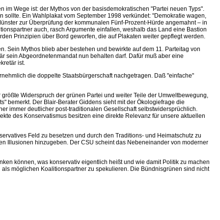
nen im Wege ist: der Mythos von der basisdemokratischen "Partei neuen Typs".
den sollte. Ein Wahlplakat vom September 1998 verkündet: "Demokratie wagen,
 Münster zur Überprüfung der kommunalen Fünf-Prozent-Hürde angemahnt – in
tionspartner auch, rasch Argumente einfallen, weshalb das Land eine Bastion
rden Prinzipien über Bord geworfen, die auf Plakaten weiter gepflegt werden.
n. Sein Mythos blieb aber bestehen und bewirkte auf dem 11. Parteitag von
är sein Abgeordnetenmandat nun behalten darf. Dafür muß aber eine
etär ist.
rnehmlich die doppelte Staatsbürgerschaft nachgetragen. Daß "einfache"
 der größte Widerspruch der grünen Partei und weiter Teile der Umweltbewegung,
" bemerkt. Der Blair-Berater Giddens sieht mit der Ökologiefrage die
r immer deutlicher post-traditionalen Gesellschaft selbstwidersprüchlich.
ekte des Konservatismus besitzen eine direkte Relevanz für unsere aktuellen
ervatives Feld zu besetzen und durch den Traditions- und Heimatschutz zu
 keinen Illusionen hinzugeben. Der CSU scheint das Nebeneinander von moderner
nken können, was konservativ eigentlich heißt und wie damit Politik zu machen
n als möglichen Koalitionspartner zu spekulieren. Die Bündnisgrünen sind nicht