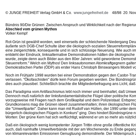
©
JUNGE FREIHEIT Verlag GmbH & Co.
www.jungefreiheit.de
48/98 20. Nov
Bündnis 90/Die Grünen: Zwischen Anspruch und Wirklichkeit nach der Regieru
Abschied vom grünen Mythos
Volker Kempf
Rot-Grün ist gewählt worden, weil einerseits der schleichende Niedergang Deut
äußerte sich DGB-Chef Schulte über die ökologisch-sozialen Steuerreformplä
eine zielgerichtete, konsequente und in sich schlüssige Neuerung. Wie auch i
entsteht der Eindruck, linksalternative Demonstrationen hätten die ökologisc
wurde, zeigte denn auch Bilder aus den 80er Jahren: wild gewordene Demonst
Steuerreform." Welch ein Mythos! Den linksautonomen Atomkraftgegnern galten Um
Demokratischen Partei (ÖDP) als erster Hans Christoph Binswangers Modell von e
Noch im Frühjahr 1998 wurden bei einer Demonstration gegen den Castor-Transp
verlassen. "Ökofaschisten" dürfe kein Forum gegeben werden. Die Bündnisgrü
dies auch plausibel. Schließlich brachte die Mitgliederbefragung ans Licht, d
Das Paradigma vom Antifaschismus lebt noch immer und beinhaltet, daß Umweltpro
Dennoch muß natürlich der linksfundamentalistische Flügel über politische Ko
vorzugsweise mit Fragen nach dem Großkapital und dem Polizeistaat. Entspreche
Grundkonsens mag die Grünen ideell zusammenhalten; ihren ökologischen Flüge
die "Umweltpartei". Daher kann man mit Rudolf van Hüllen, der 1990 unter dem
bürgerlich-ökologischen Flügels in Konkurs" ging. Dies hindert Bündnisgrüne ni
Worten: Der grüne Kern hat sich verflüchtigt, während er um so mehr als nützlic
Daß ein ökologisch wenig kompetenter Jürgen Trittin ohne große öffentliche Kri
auch, daß namhafte Umweltverbände mit der am Wochenende zu Ende gegangene
von klimarelevanten Emissionen Genugtuung demonstrierte. Der Widerspruch zw