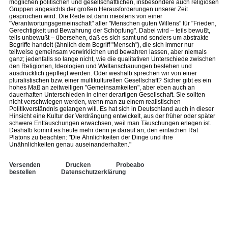
möglichen politischen und gesellschaftlichen, insbesondere auch religiösen
Gruppen angesichts der großen Herausforderungen unserer Zeit
gesprochen wird. Die Rede ist dann meistens von einer
"Verantwortungsgemeinschaft" aller "Menschen guten Willens" für "Frieden,
Gerechtigkeit und Bewahrung der Schöpfung". Dabei wird – teils bewußt,
teils unbewußt – übersehen, daß es sich samt und sonders um abstrakte
Begriffe handelt (ähnlich dem Begriff "Mensch"), die sich immer nur
teilweise gemeinsam verwirklichen und bewahren lassen, aber niemals
ganz; jedenfalls so lange nicht, wie die qualitativen Unterschiede zwischen
den Religionen, Ideologien und Weltanschauungen bestehen und
ausdrücklich gepflegt werden. Oder weshalb sprechen wir von einer
pluralistischen bzw. einer multikulturellen Gesellschaft? Sicher gibt es ein
hohes Maß an zeitweiligen "Gemeinsamkeiten", aber eben auch an
dauerhaften Unterschieden in einer derartigen Gesellschaft. Sie sollten
nicht verschwiegen werden, wenn man zu einem realistischen
Politikverständnis gelangen will. Es hat sich in Deutschland auch in dieser
Hinsicht eine Kultur der Verdrängung entwickelt, aus der früher oder später
schwere Enttäuschungen erwachsen, weil man Täuschungen erlegen ist.
Deshalb kommt es heute mehr denn je darauf an, den einfachen Rat
Platons zu beachten: "Die Ähnlichkeiten der Dinge und ihre
Unähnlichkeiten genau auseinanderhalten."
Versenden
Drucken
Probeabo
bestellen
Datenschutzerklärung