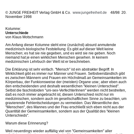
©
JUNGE FREIHEIT Verlag GmbH & Co.
www.jungefreiheit.de
48/98 20.
November 1998
Kolumne:
Unterschiede
von Klaus Motschmann
Am Anfang dieser Kolumne steht eine (zunächst) absurd anmutende
medizinisch-biologische Feststellung: Es gibt auf dieser Welt keine
Menschen; es hat sie nie gegeben, und es wird sie nie geben. Noch
niemand hat je einen wirklichen Menschen gesehen. In keinem
medizinischen Lehrbuch der Welt ist er beschrieben.
Die Erklärung ist sehr einfach. "Mensch" ist ein abstrakter Begriff. In
Wirklichkeit gibt es immer nur Männer und Frauen. Selbstverständlich gibt
es zwischen Männern und Frauen ein Höchstmaß an Gemeinsamkeiten im
Körperbau, der Funkionsweise der (meisten) Organe usw.; aber eben auch
den entscheidenden und deshalb wesentlichen "kleinen Unterschied".
Selbst die faschistoiden "uni-sex-VerfechterInnen" werden nicht bestreiten,
daß es noch immer angebracht ist, diesen Unterschied nicht nur im
medizinischen, sondern auch im gesellschaftlichen Sinne zu beachten, um
gravierende Fehlentscheidungen zu vermeiden. Das Wesentliche des
"Menschen", des Mannes und der Frau erschließt sich eben nicht aus der
Quantität der Gemeinsamkeiten, sondern aus der Qualität des "kleinen
Unterschieds".
Warum diese Erinnerung?
Weil neuerdings wieder auffällig viel von "Gemeinsamkeiten" aller