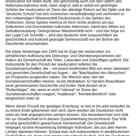
reeducation
nur reden dürfe, wer gleichzeitig auch von den Opfern des
Nationalsozialismus rede, dann zeigt er, daß er selbst ein gelehriger
Schüler der
reeducation
ist. Denn der ständige Rekurs auf die Opfer und die
"deutsche Schuld" hat sich inzwischen verselbständigt und verhindert so
den notwendigen Wiedereintritt Deutschlands in die Sphäre des
Politischen. Diese Sphäre meint ja im Kern nichts anderes als das
Artikulieren und Durchsetzen nationaler Interessen, meint den Willen zur
Selbstbehauptung. Gelingt dieser Wiedereintritt nicht – und hier folge ich
der Logik Carl Schmitts –, wird das deutsche Volk voraussichtlich als
geschichtlich und kulturell geprägte Gemeinschaft von der Bühne der
Geschichte verschwinden.
Die totale Niederlage von 1945 hat im Zuge der
reeducation
zur
allmählichen Auflösung des Ordnungs- und Orientierungsrahmens der
Nation als Gemeinschaft der Toten, Lebenden und Zukünftigen geführt. Die
Instrumente für den Prozeß der
reeducation
lieferten die
Sozialwissenschaften, die – mit einem bestimmten Bild von einer rationalen
und gerechten Gesellschaft vor Augen – die "Machbarkeit des Menschen"
als Programm ausgerufen haben. Der Mensch aber, den die
Sozialwissenschaften meinen, ist ein Abstraktum. Er hat kein Bewußtsein
einer gemeinsamen Geschichte und Kultur. Statt dessen ist er
"Rollenträger", der, wenn er nicht "rational" im Sinne der
Sozialwissenschaften reagiert, "reaktionär", "fremdenfeindlich" oder
dergleichen mehr ist.
Wenn dieser Prozeß der geistigen Entortung, so wie er bis jetzt verlaufen ist,
zu einem Ende gekommen sein wird, dann werden die Deutschen nicht
mehr als Volk angesprochen werden können. Der Akzentwechsel vom Volk
hin zur Gesellschaft ist in diesem Zusammenhang bezeichnend. Das Volk
ist eine geschichtlich gewachsene Gemeinschaft. Die Gesellschaft
hingegen ist eine Ansammlung beliebiger Individuen, die aus aller Herren
Länder stammen können. Schaut man sich insbesondere in westdeutschen