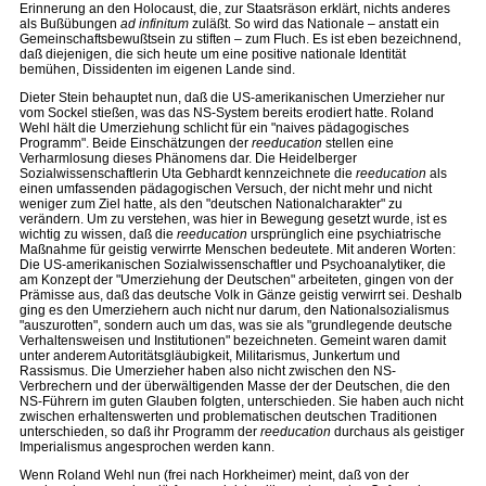
Erinnerung an den Holocaust, die, zur Staatsräson erklärt, nichts anderes
als Bußübungen
ad infinitum
zuläßt. So wird das Nationale – anstatt ein
Gemeinschaftsbewußtsein zu stiften – zum Fluch. Es ist eben bezeichnend,
daß diejenigen, die sich heute um eine positive nationale Identität
bemühen, Dissidenten im eigenen Lande sind.
Dieter Stein behauptet nun, daß die US-amerikanischen Umerzieher nur
vom Sockel stießen, was das NS-System bereits erodiert hatte. Roland
Wehl hält die Umerziehung schlicht für ein "naives pädagogisches
Programm". Beide Einschätzungen der
reeducation
stellen eine
Verharmlosung dieses Phänomens dar. Die Heidelberger
Sozialwissenschaftlerin Uta Gebhardt kennzeichnete die
reeducation
als
einen umfassenden pädagogischen Versuch, der nicht mehr und nicht
weniger zum Ziel hatte, als den "deutschen Nationalcharakter" zu
verändern. Um zu verstehen, was hier in Bewegung gesetzt wurde, ist es
wichtig zu wissen, daß die
reeducation
ursprünglich eine psychiatrische
Maßnahme für geistig verwirrte Menschen bedeutete. Mit anderen Worten:
Die US-amerikanischen Sozialwissenschaftler und Psychoanalytiker, die
am Konzept der "Umerziehung der Deutschen" arbeiteten, gingen von der
Prämisse aus, daß das deutsche Volk in Gänze geistig verwirrt sei. Deshalb
ging es den Umerziehern auch nicht nur darum, den Nationalsozialismus
"auszurotten", sondern auch um das, was sie als "grundlegende deutsche
Verhaltensweisen und Institutionen" bezeichneten. Gemeint waren damit
unter anderem Autoritätsgläubigkeit, Militarismus, Junkertum und
Rassismus. Die Umerzieher haben also nicht zwischen den NS-
Verbrechern und der überwältigenden Masse der der Deutschen, die den
NS-Führern im guten Glauben folgten, unterschieden. Sie haben auch nicht
zwischen erhaltenswerten und problematischen deutschen Traditionen
unterschieden, so daß ihr Programm der
reeducation
durchaus als geistiger
Imperialismus angesprochen werden kann.
Wenn Roland Wehl nun (frei nach Horkheimer) meint, daß von der