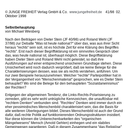
©
JUNGE FREIHEIT Verlag GmbH & Co.
www.jungefreiheit.de
41/98 02.
Oktober 1998
Selbstbehauptung
von Michael Wiesberg
Nach den Beiträgen von Dieter Stein (JF 40/98) und Roland Wehl (JF
37/98) zur Debatte "Was ist heute national?" über das, was aus ihrer Sicht
heraus "rechts" sein soll, ist es höchste Zeit für eine Klärung des Begriffes
"rechts". Erst nach dieser Begriffsklärung ist ein sinnvolles Gespräch über
das, was heute national ist, überhaupt möglich. Diese Begriffsklärung
haben Dieter Stein und Roland Wehl nicht geleistet, so daß ihre
Ausführungen auf einer entsprechend unsicheren Grundlage stehen. Diese
Unsicherheit wird noch dadurch vergrößert, daß sie keine Belege für die
Charakterisierungen dessen, was sie als rechts verstehen, anführen. Um
nur zwei Beispiele herauszunehmen: Welcher "rechte" Parteipolitiker hat in
der Vergangenheit von "Menschenmaterial" gesprochen, wie es Dieter Stein
behauptet? Wo sind die Belege für den behaupteten "Sozialdarwinismus"
der Rechten?
Entgegen der allgemeinen Tendenz, die Links-Rechts-Polarisierung zu
zerreden, gibt es sehr wohl untrügliche Kennzeichen, die unauflösbar mit
"rechtem Denken" verbunden sind. "Rechtes" Denken wird immer durch ein
eher pessimistisches Menschenbild charakterisiert sein, das die Basis für
alle weiteren Überlegungen bildet. Dieses Menschenbild ist auch der Grund
dafür, daß rechte Politik auf funktionierenden Ordnungsstrukturen insistiert.
Nur diese können die Unberechenbarkeiten des "organischen
Mängelwesens" Mensch (Arnold Gehlen) einhegen und ein stabiles
Gemeinwesen garantieren. Daß in diesem Zusammenhang "das Religiöse"