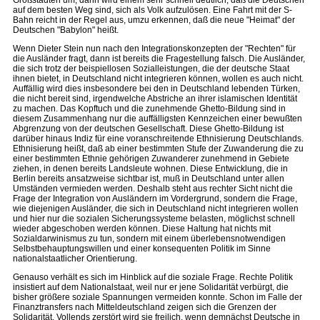
Großstädten um, dann wird einem sehr schnell deutlich, daß die Deutschen
auf dem besten Weg sind, sich als Volk aufzulösen. Eine Fahrt mit der S-
Bahn reicht in der Regel aus, umzu erkennen, daß die neue "Heimat" der
Deutschen "Babylon" heißt.
Wenn Dieter Stein nun nach den Integrationskonzepten der "Rechten" für
die Ausländer fragt, dann ist bereits die Fragestellung falsch. Die Ausländer,
die sich trotz der beispiellosen Sozialleistungen, die der deutsche Staat
ihnen bietet, in Deutschland nicht integrieren können, wollen es auch nicht.
Auffällig wird dies insbesondere bei den in Deutschland lebenden Türken,
die nicht bereit sind, irgendwelche Abstriche an ihrer islamischen Identität
zu machen. Das Kopftuch und die zunehmende Ghetto-Bildung sind in
diesem Zusammenhang nur die auffälligsten Kennzeichen einer bewußten
Abgrenzung von der deutschen Gesellschaft. Diese Ghetto-Bildung ist
darüber hinaus Indiz für eine voranschreitende Ethnisierung Deutschlands.
Ethnisierung heißt, daß ab einer bestimmten Stufe der Zuwanderung die zu
einer bestimmten Ethnie gehörigen Zuwanderer zunehmend in Gebiete
ziehen, in denen bereits Landsleute wohnen. Diese Entwicklung, die in
Berlin bereits ansatzweise sichtbar ist, muß in Deutschland unter allen
Umständen vermieden werden. Deshalb steht aus rechter Sicht nicht die
Frage der Integration von Ausländern im Vordergrund, sondern die Frage,
wie diejenigen Ausländer, die sich in Deutschland nicht integrieren wollen
und hier nur die sozialen Sicherungssysteme belasten, möglichst schnell
wieder abgeschoben werden können. Diese Haltung hat nichts mit
Sozialdarwinismus zu tun, sondern mit einem überlebensnotwendigen
Selbstbehauptungswillen und einer konsequenten Politik im Sinne
nationalstaatlicher Orientierung.
Genauso verhält es sich im Hinblick auf die soziale Frage. Rechte Politik
insistiert auf dem Nationalstaat, weil nur er jene Solidarität verbürgt, die
bisher größere soziale Spannungen vermeiden konnte. Schon im Falle der
Finanztransfers nach Mitteldeutschland zeigen sich die Grenzen der
Solidarität. Vollends zerstört wird sie freilich, wenn demnächst Deutsche in