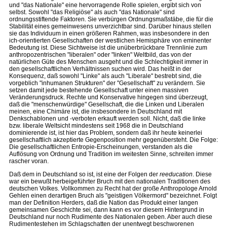
und "das Nationale" eine hervorragende Rolle spielen, ergibt sich von
selbst. Sowohl "das Religiöse" als auch "das Nationale" sind
ordnungsstiftende Faktoren. Sie verbürgen Ordnungsmaßstäbe, die für die
Stabilität eines gemeinwesens unverzichtbar sind. Darüber hinaus stellen
sie das Individuum in einen größeren Rahmen, was insbesondere in den
ich-orientierten Gesellschaften der westlichen Hemisphäre von eminenter
Bedeutung ist. Diese Sichtweise ist die unüberbrückbare Trennlinie zum
anthropozentrischen "liberalen" oder "linken" Weltbild, das von der
natürlichen Güte des Menschen ausgeht und die Schlechtigkeit immer in
den gesellschaftlichen Verhältnissen suchen wird. Das heißt in der
Konsequenz, daß sowohl "Linke" als auch "Liberale" bestrebt sind, die
vorgeblich "inhumanen Strukturen" der "Gesellschaft" zu verändern. Sie
setzen damit jede bestehende Gesellschaft unter einen massiven
Veränderungsdruck. Rechte und Konservative hingegen sind überzeugt,
daß die "menschenwürdige" Gesellschaft, die die Linken und Liberalen
meinen, eine Chimäre ist, die insbesondere in Deutschland mit
Denkschablonen und -verboten erkauft werden soll. Nicht, daß die linke
bzw. liberale Weltsicht mindestens seit 1968 die in Deutschland
dominierende ist, ist hier das Problem, sondern daß ihr heute keinerlei
gesellschaftlich akzeptierte Gegenposition mehr gegenübersteht. Die Folge:
Die gesellschaftlichen Entropie-Erscheinungen, verstanden als die
Auflösung von Ordnung und Tradition im weitesten Sinne, schreiten immer
rascher voran.
Daß dem in Deutschland so ist, ist eine der Folgen der
reeducation
. Diese
war ein bewußt herbeigeführter Bruch mit den nationalen Traditionen des
deutschen Volkes. Vollkommen zu Recht hat der große Anthropologe Arnold
Gehlen einen derartigen Bruch als "geistigen Völkermord" bezeichnet. Folgt
man der Definition Herders, daß die Nation das Produkt einer langen
gemeinsamen Geschichte sei, dann kann es vor diesem Hintergrund in
Deutschland nur noch Rudimente des Nationalen geben. Aber auch diese
Rudimentestehen im Schlagschatten der unentwegt beschworenen