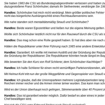
Sie haben 1983 die CSU als Bundestagsabgeordneter verlassen und haben zus
dazugestoßene Franz Schönhuber, damals Ihr Stellvertreter, verdrängte Sie 
Handlos:
Schönhuber hat mich nicht verdrängt. Mein größter politischer Fehl
nicht das bürgerliche Aushängeschild eines Rechtsaußenvereins sein.
Wie nahe standen sich mentalitätsmäßig Strauß und Schönhuber?
Handlos:
Beide waren Egozentriker und ließen nur die eigene Meinung gelten.
Wollte sich Schönhuber letztlich nicht nur für den Rauswurf durch die CSU als 
Handlos:
Das mag schon eine Rolle gespielt haben. Er hat dies aber nie nach a
Hätten die Republikaner unter Ihrer Führung nach 1985 eine andere Entwick
Handlos:
Garantiert. Ich wollte mit meinen Austritt und der Gründung der Repub
die Gründung der Republikaner. Die Republikaner könnten heute längst im Bayer
Wie bewerten Sie den Kurs von Rolf Schlierer, dem Schönhuber-Nachfolger?
Handlos:
Ich halte Schlierer für einen recht vernünftigen Parteivorsitzenden, a
Mit Helmut Kohl tritt nun der große Weggefährte und Gegenspieler von Strauß v
Handlos:
Ich glaube, daß die Unionsparteien mehrere Legislaturperioden lan
Reichen immer reicher und die Armen immer ärmer wurden. Das kann man schon a
Wird es der Union überhaupt noch gelingen, Stimmenanteile über 40 Prozent z
Handlos:
Das ist garantiert wieder möglich. Dafür bedarf es aber eines in jed
Chef bewältigen wird.