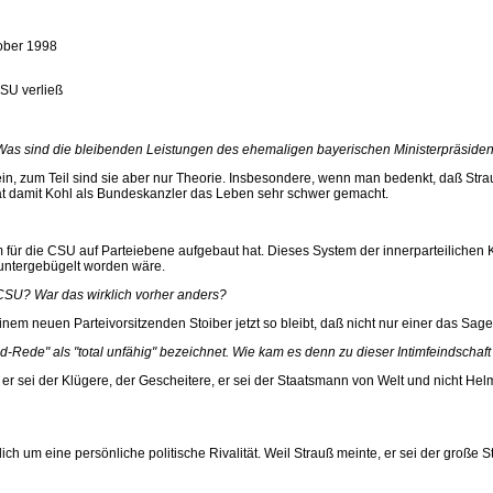
ber 1998
CSU verließ
. Was sind die bleibenden Leistungen des ehemaligen bayerischen Ministerpräsid
n, zum Teil sind sie aber nur Theorie. Insbesondere, wenn man bedenkt, daß Stra
hat damit Kohl als Bundeskanzler das Leben sehr schwer gemacht.
 für die CSU auf Parteiebene aufgebaut hat. Dieses System der innerparteilichen K
runtergebügelt worden wäre.
r CSU? War das wirklich vorher anders?
inem neuen Parteivorsitzenden Stoiber jetzt so bleibt, daß nicht nur einer das Sage
-Rede" als "total unfähig" bezeichnet. Wie kam es denn zu dieser Intimfeindschaf
 er sei der Klügere, der Gescheitere, er sei der Staatsmann von Welt und nicht Hel
lich um eine persönliche politische Rivalität. Weil Strauß meinte, er sei der große