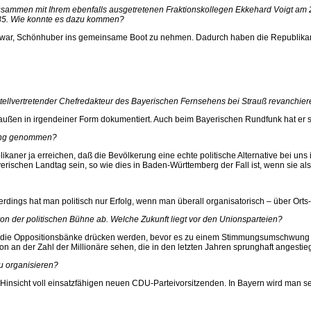
ammen mit Ihrem ebenfalls ausgetretenen Fraktionskollegen Ekkehard Voigt am 26
1985. Wie konnte es dazu kommen?
er war, Schönhuber ins gemeinsame Boot zu nehmen. Dadurch haben die Republikane
stellvertretender Chefredakteur des Bayerischen Fernsehens bei Strauß revanchieren
ußen in irgendeiner Form dokumentiert. Auch beim Bayerischen Rundfunk hat er sich
lung genommen?
likaner ja erreichen, daß die Bevölkerung eine echte politische Alternative bei un
ischen Landtag sein, so wie dies in Baden-Württemberg der Fall ist, wenn sie als 
llerdings hat man politisch nur Erfolg, wenn man überall organisatorisch – über Orts
on der politischen Bühne ab. Welche Zukunft liegt vor den Unionsparteien?
g die Oppositionsbänke drücken werden, bevor es zu einem Stimmungsumschwung i
n der Zahl der Millionäre sehen, die in den letzten Jahren sprunghaft angestieg
u organisieren?
er Hinsicht voll einsatzfähigen neuen CDU-Parteivorsitzenden. In Bayern wird man