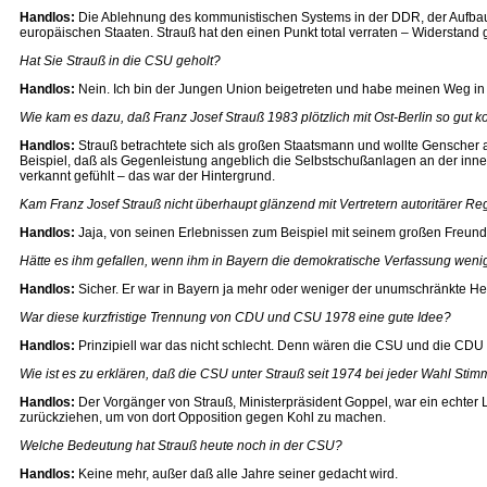
Handlos:
Die Ablehnung des kommunistischen Systems in der DDR, der Aufbau 
europäischen Staaten. Strauß hat den einen Punkt total verraten – Widerstand
Hat Sie Strauß in die CSU geholt?
Handlos:
Nein. Ich bin der Jungen Union beigetreten und habe meinen Weg 
Wie kam es dazu, daß Franz Josef Strauß 1983 plötzlich mit Ost-Berlin so gut
Handlos:
Strauß betrachtete sich als großen Staatsmann und wollte Genscher al
Beispiel, daß als Gegenleistung angeblich die Selbstschußanlagen an der inn
verkannt gefühlt – das war der Hintergrund.
Kam Franz Josef Strauß nicht überhaupt glänzend mit Vertretern autoritärer Re
Handlos:
Jaja, von seinen Erlebnissen zum Beispiel mit seinem großen Freun
Hätte es ihm gefallen, wenn ihm in Bayern die demokratische Verfassung wenig
Handlos:
Sicher. Er war in Bayern ja mehr oder weniger der unumschränkte He
War diese kurzfristige Trennung von CDU und CSU 1978 eine gute Idee?
Handlos:
Prinzipiell war das nicht schlecht. Denn wären die CSU und die CDU 
Wie ist es zu erklären, daß die CSU unter Strauß seit 1974 bei jeder Wahl Stim
Handlos:
Der Vorgänger von Strauß, Ministerpräsident Goppel, war ein echter L
zurückziehen, um von dort Opposition gegen Kohl zu machen.
Welche Bedeutung hat Strauß heute noch in der CSU?
Handlos:
Keine mehr, außer daß alle Jahre seiner gedacht wird.