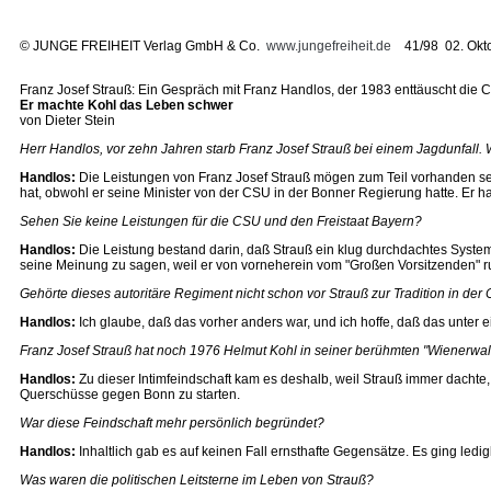
©
JUNGE FREIHEIT Verlag GmbH & Co.
www.jungefreiheit.de
41/98 02. Okto
Franz Josef Strauß: Ein Gespräch mit Franz Handlos, der 1983 enttäuscht die 
Er machte Kohl das Leben schwer
von Dieter Stein
Herr Handlos, vor zehn Jahren starb Franz Josef Strauß bei einem Jagdunfall
Handlos:
Die Leistungen von Franz Josef Strauß mögen zum Teil vorhanden sei
hat, obwohl er seine Minister von der CSU in der Bonner Regierung hatte. Er 
Sehen Sie keine Leistungen für die CSU und den Freistaat Bayern?
Handlos:
Die Leistung bestand darin, daß Strauß ein klug durchdachtes System
seine Meinung zu sagen, weil er von vorneherein vom "Großen Vorsitzenden" 
Gehörte dieses autoritäre Regiment nicht schon vor Strauß zur Tradition in de
Handlos:
Ich glaube, daß das vorher anders war, und ich hoffe, daß das unter e
Franz Josef Strauß hat noch 1976 Helmut Kohl in seiner berühmten "Wienerwald
Handlos:
Zu dieser Intimfeindschaft kam es deshalb, weil Strauß immer dachte,
Querschüsse gegen Bonn zu starten.
War diese Feindschaft mehr persönlich begründet?
Handlos:
Inhaltlich gab es auf keinen Fall ernsthafte Gegensätze. Es ging ledig
Was waren die politischen Leitsterne im Leben von Strauß?