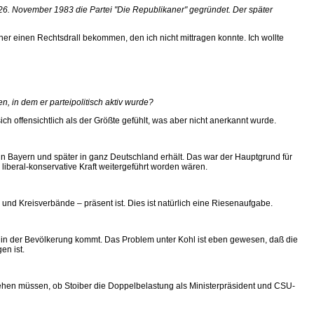
. November 1983 die Partei "Die Republikaner" gegründet. Der später
r einen Rechtsdrall bekommen, den ich nicht mittragen konnte. Ich wollte
, in dem er parteipolitisch aktiv wurde?
 offensichtlich als der Größte gefühlt, was aber nicht anerkannt wurde.
s in Bayern und später in ganz Deutschland erhält. Das war der Hauptgrund für
liberal-konservative Kraft weitergeführt worden wären.
- und Kreisverbände – präsent ist. Dies ist natürlich eine Riesenaufgabe.
n der Bevölkerung kommt. Das Problem unter Kohl ist eben gewesen, daß die
en ist.
 sehen müssen, ob Stoiber die Doppelbelastung als Ministerpräsident und CSU-