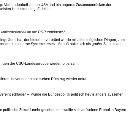
 enge Verbundenheit zu den USA und ein engeres Zusammenrücken der
nisten Honecker eingefädelt hat.
Milliardenkredit an die DDR einfädelte?
ingefädelt hat, der hinterher verbrämt wurde mit allen möglichen Dingen, zum
er durch moderne Systeme ersetzt. Strauß hatte sich als großer Staatsmann
zungen der CSU-Landesgruppe wiederholt erzählt.
eren, bevor er den politischen Rückzug wieder antrat.
ereint schlagen –, würde die Bundespolitik politisch heute anders aussehen.
e politische Zukunft mehr gesehen und wollte sich auf seinen Erbhof in Bayern