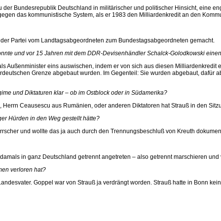
der Bundesrepublik Deutschland in militärischer und politischer Hinsicht, eine
 gegen das kommunistische System, als er 1983 den Milliardenkredit an den Kommu
in der Partei vom Landtagsabgeordneten zum Bundestagsabgeordneten gemacht.
 konnte und vor 15 Jahren mit dem DDR-Devisenhändler Schalck-Golodkowski einen 
s Außenminister eins auswischen, indem er von sich aus diesen Milliardenkredit e
erdeutschen Grenze abgebaut wurden. Im Gegenteil: Sie wurden abgebaut, dafür ab
gime und Diktaturen klar – ob im Ostblock oder in Südamerika?
d, Herrn Ceausescu aus Rumänien, oder anderen Diktatoren hat Strauß in den Sit
er Hürden in den Weg gestellt hätte?
rrscher und wollte das ja auch durch den Trennungsbeschluß von Kreuth dokumenti
damals in ganz Deutschland getrennt angetreten – also getrennt marschieren und v
men verloren hat?
andesvater. Goppel war von Strauß ja verdrängt worden. Strauß hatte in Bonn kein