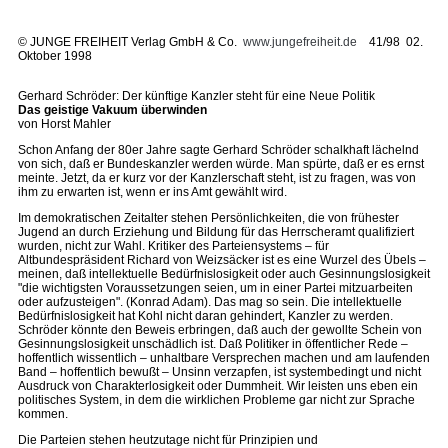
©
JUNGE FREIHEIT Verlag GmbH & Co.
www.jungefreiheit.de
41/98 02.
Oktober 1998
Gerhard Schröder: Der künftige Kanzler steht für eine Neue Politik
Das geistige Vakuum überwinden
von Horst Mahler
Schon Anfang der 80er Jahre sagte Gerhard Schröder schalkhaft lächelnd
von sich, daß er Bundeskanzler werden würde. Man spürte, daß er es ernst
meinte. Jetzt, da er kurz vor der Kanzlerschaft steht, ist zu fragen, was von
ihm zu erwarten ist, wenn er ins Amt gewählt wird.
Im demokratischen Zeitalter stehen Persönlichkeiten, die von frühester
Jugend an durch Erziehung und Bildung für das Herrscheramt qualifiziert
wurden, nicht zur Wahl. Kritiker des Parteiensystems – für
Altbundespräsident Richard von Weizsäcker ist es eine Wurzel des Übels –
meinen, daß intellektuelle Bedürfnislosigkeit oder auch Gesinnungslosigkeit
"die wichtigsten Voraussetzungen seien, um in einer Partei mitzuarbeiten
oder aufzusteigen". (Konrad Adam). Das mag so sein. Die intellektuelle
Bedürfnislosigkeit hat Kohl nicht daran gehindert, Kanzler zu werden.
Schröder könnte den Beweis erbringen, daß auch der gewollte Schein von
Gesinnungslosigkeit unschädlich ist. Daß Politiker in öffentlicher Rede –
hoffentlich wissentlich – unhaltbare Versprechen machen und am laufenden
Band – hoffentlich bewußt – Unsinn verzapfen, ist systembedingt und nicht
Ausdruck von Charakterlosigkeit oder Dummheit. Wir leisten uns eben ein
politisches System, in dem die wirklichen Probleme gar nicht zur Sprache
kommen.
Die Parteien stehen heutzutage nicht für Prinzipien und