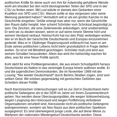
politischen Kräfte für diese auch von ihm für notwendig gehaltene Wende
wohl am ehesten bei den nicht ideologisierten Teilen der SPD und in der
CSU zu finden seien. Mit Lust wälzte er damals den Gedanken einer
Koalition von SPD und CSU. Warum sollte er das vergessen oder seine
Meinung geändert haben? Vermutlich will er als ein großer Kanzler in die
Geschichte eingehen. Größe erlangt man aber nur, wenn die Geschichte
den Raum dafür hergibt. Hier scheint Schröder vom Schicksal begünstigt zu
sein. Die Zeichen, die eine Zeitenwende ankündigen, sind unübersehbar.
Er wird sie zu deuten wissen, wenn er auf seine innere Stimme hört und
seinem Verstand vertraut. Helmut Kohl hat nur den Platz verteidigen wollen,
den er im Buch der Geschichte Deutschlands und Europas einzunehmen
gedenkt. Was er in 16jähriger Regierungszeit vollbracht hat, kann er am
Ende seines politischen Lebens nicht mehr grundsätzlich in Frage stellen
wollen. So ist er mit Blindheit geschlagen. Schröder muß und wird aus
seinem Schatten heraustreten. Allein das wird ihn hellsichtig machen für
alles, was für eine Neue Politik spricht.
Kohl steht für eine Politikergeneration, die aus einem Schuldgefühl heraus
Deutschland als Nation in das vereinigte Europa hinein auflösen wollte. Er
und die jugendlichen Demonstranten, die im November 1989 mit der
Losung: "Nie wieder Deutschland!" durch Berlins Straßen zogen, sind vom
selben Geist. Wir erleben gegenwärtig mit gemischten Gefühlen das
Scheitern dieser Politik.
Nach französischen Untersuchungen soll es zur Zeit in Deutschland mehr
politische Gefangene als in der DDR im Jahre vor ihrem Zusammenbruch
geben. Nur werden diese Überzeugungstäter, die wegen Volksverhetzung,
wegen Leugnung des Holocaust und wegen Fortführung verbotener
Organisationen verurteilt sind, hierzulande nicht als politische Gefangene
wahrgenommen, sondern als Neo-Nazis aus dem politischen Spektrum
ausgegrenzt. Es sind überwiegend junge Leute, die auf diese Weise zu
Märtyrern der nationalen Wiedergeburt Deutschlands werden. Diese