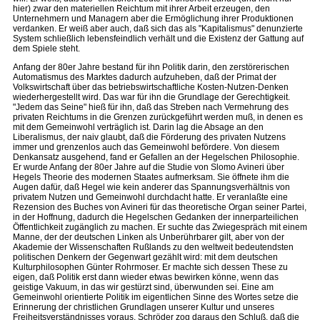
hier) zwar den materiellen Reichtum mit ihrer Arbeit erzeugen, den
Unternehmern und Managern aber die Ermöglichung ihrer Produktionen
verdanken. Er weiß aber auch, daß sich das als "Kapitalismus" denunzierte
System schließlich lebensfeindlich verhält und die Existenz der Gattung auf
dem Spiele steht.
Anfang der 80er Jahre bestand für ihn Politik darin, den zerstörerischen
Automatismus des Marktes dadurch aufzuheben, daß der Primat der
Volkswirtschaft über das betriebswirtschaftliche Kosten-Nutzen-Denken
wiederhergestellt wird. Das war für ihn die Grundlage der Gerechtigkeit.
"Jedem das Seine" hieß für ihn, daß das Streben nach Vermehrung des
privaten Reichtums in die Grenzen zurückgeführt werden muß, in denen es
mit dem Gemeinwohl verträglich ist. Darin lag die Absage an den
Liberalismus, der naiv glaubt, daß die Förderung des privaten Nutzens
immer und grenzenlos auch das Gemeinwohl befördere. Von diesem
Denkansatz ausgehend, fand er Gefallen an der Hegelschen Philosophie.
Er wurde Anfang der 80er Jahre auf die Studie von Slomo Avineri über
Hegels Theorie des modernen Staates aufmerksam. Sie öffnete ihm die
Augen dafür, daß Hegel wie kein anderer das Spannungsverhältnis von
privatem Nutzen und Gemeinwohl durchdacht hatte. Er veranlaßte eine
Rezension des Buches von Avineri für das theoretische Organ seiner Partei,
in der Hoffnung, dadurch die Hegelschen Gedanken der innerparteilichen
Öffentlichkeit zugänglich zu machen. Er suchte das Zwiegespräch mit einem
Manne, der der deutschen Linken als Unberührbarer gilt, aber von der
Akademie der Wissenschaften Rußlands zu den weltweit bedeutendsten
politischen Denkern der Gegenwart gezählt wird: mit dem deutschen
Kulturphilosophen Günter Rohrmoser. Er machte sich dessen These zu
eigen, daß Politik erst dann wieder etwas bewirken könne, wenn das
geistige Vakuum, in das wir gestürzt sind, überwunden sei. Eine am
Gemeinwohl orientierte Politik im eigentlichen Sinne des Wortes setze die
Erinnerung der christlichen Grundlagen unserer Kultur und unseres
Freiheitsverständnisses voraus. Schröder zog daraus den Schluß, daß die