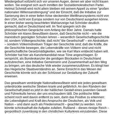
Wiedergeburt vollzieht sich vor unseren Augen, denen wir aber nicht trauen
wollen. Sie ereignet sich auch inmitten der Sozialdemokratischen Partei.
Helmut Schmidt wird nicht allein bleiben mit seinem Appell zu einer "großen
nationalen Willensanstrengung" und der Einsicht, daß die Initiative zur
Sanierung des in einer tiefen Krise steckenden Weltfinanzsystems nicht von
den USA, nicht von Europa sondern nur von Deutschland ausgehen könne.
In einer bisher wenig beachteten Wahlanzeige hat Schröder deutlich
gemacht, daß er Deutschland will. Im Text spiegeln sich die
philosophischen Gespräche vom Anfang der 80er Jahre. Damals hatte
Schröder ein klares Bewußtsein davon, daß Geschichte nicht – wie die
marxistisch geprägten Schulen lehren – wesentlich Gesellschaftsgeschichte
ist, sondern Völkergeschichte; daß nicht "die Gesellschaft" – ein Abstraktum
– sondern Völkerindividuen Träger der Geschichte sind; daß die Kräfte, die
die Geschichte bewegen, die Lebenskräfte von Völkern sind und nicht
gesellschaftliche Gesetzmäßigkeiten, wie sie Karl Marx entdeckt haben will.
Schröder hat hier als Kanzlerkandidat neue Töne angeschlagen. Er
verspricht, als Bundeskanzler die geistigen Blockaden in Deutschland
aufzubrechen, eine Initiative Gemeinsinn und Zusammenhalt auf den Weg
zu bringen, um das deutsche Volk wieder zusammenzuführen. Es klingt hier
das Hegelsche Staatsverständnis an. Seine Einsicht in das Wesen der
Geschichte könnte sich als der Schlüssel zur Gestaltung der Zukunft
erweisen.
Das gewaltsam verdrängte Nationalbewußtsein wird wie jedes gewaltsam
unterdrückte seelische Streben krank und gefährlich. An den Rändern der
Gesellschaft platzt es jetzt in der häßlichen Gestalt eines juvenilen Gewalt-
und Führerkults hervor, der uns erschaudern läßt. Die politische Mitte
scheint noch weit davon entfernt zu sein, darin das Positive zu erkennen:
die Lebendigkeit und Kraft des Anspruchs der Deutschen, als Volk und
Nation – und dann auch als Friedensmacht – geachtet zu werden. Uns
könnte schicksalhaft die Aufgabe zufallen, Rußland – dieses riesige Reich –
geopolitisch zuverlässig in den christlichen Kulturkreis einzubinden. Diese