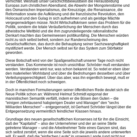
vernichtet. Weshalb unser Geschichtsbewußtsein die Herausbildung
Europas zum christlichen Abendland, die Abwehr der Mongolenstürme und
des Osmanischen Imperialismus, die Kreuzzüge, die Renaissance, die
Reformation sowie die Aufklärung und die französische Revolution, den
Holocaust und den Gulag in sich aufnehmen und als geistige Mächte
vergegenwärtigen müsse. Nicht Wirtschaftskrisen seien das Problem für die
Politik, sondern die totale Veräußerlichung der Menschen durch das
atheistische Weltbild und die ihm zugrundeliegende rationalistische
Denkart machten das Gemeinwesen politikunfähig. Die Menschen würden
nicht zu sich selbst befreit, sondern zur Randerscheinung des
Gesellschaftlichen, das durch die Behauptung seiner Sachzwanghaftigkeit
mystifiziert werde. Der Mensch selbst sei für das System zum Störfaktor
geworden.
Diese Botschaft wird von der Spaßgesellschaft unserer Tage noch nicht
verstanden. Das Kommende ist noch unsichtbar. Schröder muß verstanden
werden. Verstanden wird nur, was schon bekannt ist. So redet er eben über
den materiellen Wohlstand und über die Bedrohungen desselben und über
Verteilungsgerechtigkeit. Über das aber, was ihn eigentlich bewegt, muß er
in der Öffentlichkeit noch schweigen.
Doch in manchen Formulierungen seiner öffentlichen Rede deutet sich die
Neue Politik schon an: Während Helmut Schmidt epigonal der
marxistischen Semantik verfällt, indem er die Bösen den Guten – die
"einigen zehntausend habgierigen Dealer und Manager" den "sechs
Milliarden Menschen" – entgegensetzt, ist Gerhard Schröder längst über die
Entgegensetzung vermeintlich feindlicher Klassen hinaus.
Grundlage des neuen gesellschaftlichen Konsenses ist für ihn die Einsicht,
daß der "Kapitalist" – also der Unternehmer und der an seine Stelle
getretene Manager – und die Arbeitnehmer Teile eines Ganzen sind, das
sich selbst zerstört, wenn die eine Seite sich die jeweils andere unterwerfen
will. Er weiß, daß die "einfachen Leute" in unserem Lande (und nicht nur