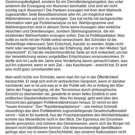
Gesinnungsfestigkeit, sondern für ein Dienstleistungsangebot, das unter
anderem die Erzeugung von Illusionen beinhaltet. Und sind wir nicht
süchtig nach Illusionen? Die Parteien erzeugen mit ihrer dem Wahlvolk
zugewandten Seite Bewußtseinsreize aller Art, um möglichst viele
Wählerstimmen auf sich zu vereinigen. Das hat nichts mit sachgerechter
Information oder gar Problemanalyse zu tun. Wahlprogramme und
Wahlversprechen sind in diesem Sinne keine Aussagen über wirkliche
Absichten und Orientierungen, sondern Stimmungsanreize, die ein
bestimmtes Wahlverhalten erzeugen sollen. Das ist Politikspektakel. Man
sollte es nicht mit der Politik selbst verwechseln. Bei Schröder ist die
Reihenfolge interessant: Sein Entschluß, Kanzler zu werden, folgte nicht
mehr oder weniger beiläufig aus der Erfahrung, daß er in den Medien "gut
rüberkommt". Er hat die medienfreundliche Seite an sich entwickelt, um bei
der Verwirklichung seines vorgefaßten Entschlusses voranzukommen. Er
dürfte sich im Laufe der Jahre eine Vorstellung davon gemacht haben, was
auf ihn zukommt, wenn er sein Ziel – das Kanzleramt – erreicht hat. Er wird
also nicht ganz unvorbereitet sein.
Man weiß nichts von Schröder, wenn man ihn nur in der Öffentlichkeit
beobachtet. Er zeigt sich erst im vertraulichen Gespräch; wenn er darüber
nachdenkt, wer er ist und was er in der Politik will. Als er Anfang der 80er
Jahre der Frage nachging, ob der Terrorismus durch philosophische
Einsicht zu überwinden sei, gewährte er einen tiefen Einblick in sein
politisches Glaubensbekenntnis. Was ihn bewegt, geht weit über den
Horizont des gängigen Politikverständnisses hinaus. Er nennt es den
"neuen Konsens". Den "Raubtierkapitalismus" – wie Helmut Schmidt
neuerdings das dem Politikbetrieb zugrundeliegende Gesellschaftsmodell
nennt – hält er für bankrott. Aus der Froschperspektive des Wohlfahrtstaates
komme das Wesentliche nicht in den Blick. Der Egoismus der Einzelnen
werde grenzenlos und ruiniere das Gemeinwesen, wenn sich die Bürger mit
diesem nicht identifizieren können. Die lebensnotwendige Identifikation
gelinge aber nur in einem Geschichtsbild, das unseren Nationalstolz nicht