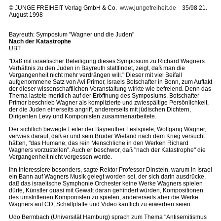
©
JUNGE FREIHEIT Verlag GmbH & Co.
www.jungefreiheit.de
35/98 21.
August 1998
Bayreuth: Symposium "Wagner und die Juden"
Nach der Katastrophe
UBT
"Daß mit israelischer Beteiligung dieses Symposium zu Richard Wagners
Verhältnis zu den Juden in Bayreuth stattfindet, zeigt, daß man die
Vergangenheit nicht mehr verdrängen will." Dieser mit viel Beifall
aufgenommene Satz von Avi Primor, Israels Botschafter in Bonn, zum Auftakt
der dieser wissenschaftlichen Veranstaltung wirkte wie befreiend. Denn das
Thema lastete merklich auf der Eröffnung des Symposiums. Botschafter
Primor beschrieb Wagner als komplizierte und zwiespältige Persönlichkeit,
der die Juden einerseits angriff, andererseits mit jüdischen Dichtern,
Dirigenten Levy und Komponisten zusammenarbeitete.
Der sichtlich bewegte Leiter der Bayreuther Festspiele, Wolfgang Wagner,
verwies darauf, daß er und sein Bruder Wieland nach dem Krieg versucht
hätten, "das Humane, das rein Menschliche in den Werken Richard
Wagners vorzustellen". Auch er beschwor, daß "nach der Katastrophe" die
Vergangenheit nicht vergessen werde.
Ihn interessiere bosonders, sagte Rektor Professor Dinstein, warum in Israel
ein Bann auf Wagners Musik gelegt worden sei, der sich darin ausdrücke,
daß das israelische Symphonie Orchester keine Werke Wagners spielen
dürfe, Künstler quasi mit Gewalt daran gehindert würden, Kompositionen
des umstrittenen Komponisten zu spielen, andererseits aber die Werke
Wagners auf CD, Schallplatte und Video käuflich zu erwerben seien.
Udo Bermbach (Universität Hamburg) sprach zum Thema "Antisemitismus