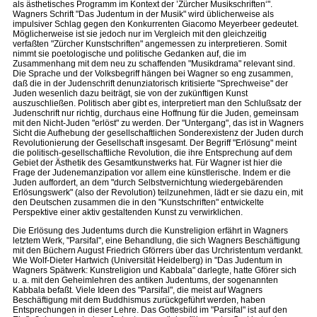
als ästhetisches Programm im Kontext der ’Zürcher Musikschriften‘".
Wagners Schrift "Das Judentum in der Musik" wird üblicherweise als
impulsiver Schlag gegen den Konkurrenten Giacomo Meyerbeer gedeutet.
Möglicherweise ist sie jedoch nur im Vergleich mit den gleichzeitig
verfaßten "Zürcher Kunstschriften" angemessen zu interpretieren. Somit
nimmt sie poetologische und politische Gedanken auf, die im
Zusammenhang mit dem neu zu schaffenden "Musikdrama" relevant sind.
Die Sprache und der Volksbegriff hängen bei Wagner so eng zusammen,
daß die in der Judenschrift denunziatorisch kritisierte "Sprechweise" der
Juden wesenlich dazu beiträgt, sie von der zukünftigen Kunst
auszuschließen. Politisch aber gibt es, interpretiert man den Schlußsatz der
Judenschrift nur richtig, durchaus eine Hoffnung für die Juden, gemeinsam
mit den Nicht-Juden "erlöst" zu werden. Der "Untergang", das ist in Wagners
Sicht die Aufhebung der gesellschaftlichen Sonderexistenz der Juden durch
Revolutionierung der Gesellschaft insgesamt. Der Begriff "Erlösung" meint
die politisch-gesellschaftliche Revolution, die ihre Entsprechung auf dem
Gebiet der Ästhetik des Gesamtkunstwerks hat. Für Wagner ist hier die
Frage der Judenemanzipation vor allem eine künstlerische. Indem er die
Juden auffordert, an dem "durch Selbstvernichtung wiedergebärenden
Erlösungswerk" (also der Revolution) teilzunehmen, lädt er sie dazu ein, mit
den Deutschen zusammen die in den "Kunstschriften" entwickelte
Perspektive einer aktiv gestaltenden Kunst zu verwirklichen.
Die Erlösung des Judentums durch die Kunstreligion erfährt in Wagners
letztem Werk, "Parsifal", eine Behandlung, die sich Wagners Beschäftigung
mit den Büchern August Friedrich Gförrers über das Urchristentum verdankt.
Wie Wolf-Dieter Hartwich (Universität Heidelberg) in "Das Judentum in
Wagners Spätwerk: Kunstreligion und Kabbala" darlegte, hatte Gförer sich
u. a. mit den Geheimlehren des antiken Judentums, der sogenannten
Kabbala befaßt. Viele Ideen des "Parsifal", die meist auf Wagners
Beschäftigung mit dem Buddhismus zurückgeführt werden, haben
Entsprechungen in dieser Lehre. Das Gottesbild im "Parsifal" ist auf den