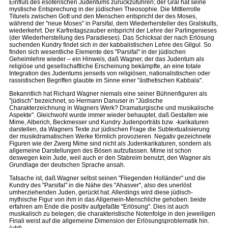
Einfluß des esoterischen Judentums zurückzuführen; der Gral hat seine
mystische Entsprechung in der jüdischen Theosophie. Die Mittlerrolle
Titurels zwischen Gott und den Menschen entspricht der des Moses,
während der "neue Moses" in Parsifal, dem Wiederhersteller des Gralskults,
wiederkehrt. Der Karfreitagszauber entspricht der Lehre der Parlingenieses
(der Wiederherstellung des Paradieses). Das Schicksal der nach Erlösung
suchenden Kundry findet sich in der kabbalistischen Lehre des Gilgul. So
finden sich wesentliche Elemente des "Parsifal" in der jüdischen
Geheimlehre wieder – ein Hinweis, daß Wagner, der das Judentum als
religiöse und gesellschaftliche Erscheinung bekämpfte, an eine totale
Integration des Judentums jenseits von religiösen, nationalistischen oder
rassistischen Begriffen glaubte im Sinne einer "ästhetischen Kabbala".
Bekanntlich hat Richard Wagner niemals eine seiner Bühnenfiguren als
"jüdisch" bezeichnet, so Hermann Danuser in "Jüdische
Charakterzeichnung in Wagners Werk? Dramaturgische und musikalische
Aspekte". Gleichwohl wurde immer wieder behauptet, daß Gestalten wie
Mime, Alberich, Beckmesser und Kundry Judenporträts bzw. -karikaturen
darstellen, da Wagners Texte zur jüdischen Frage die Subtextualisierung
der musikdramatischen Werke förmlich provozieren. Negativ gezeichnete
Figuren wie der Zwerg Mime sind nicht als Judenkarikaturen, sondern als
allgemeine Darstellungen des Bösen aufzufassen. Mime ist schon
deswegen kein Jude, weil auch er den Stabreim benutzt, den Wagner als
Grundlage der deutschen Sprache ansah.
Tatsache ist, daß Wagner selbst seinen "Fliegenden Holländer" und die
Kundry des "Parsifal" in die Nähe des "Ahasver", also des unerlöst
umherziehenden Juden, gerückt hat. Allerdings wird diese jüdisch-
mythische Figur von ihm in das Allgemein-Menschliche gehoben: beide
erfahren am Ende die positiv aufgefaßte "Erlösung". Dies ist auch
musikalisch zu belegen; die charakteristische Notenfolge in den jeweiligen
Finali weist auf die allgemeine Dimension der Erlösungsproblematik hin.