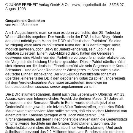
©
JUNGE FREIHEIT Verlag GmbH & Co.
www.jungefreiheit.de
33/98 07.
August 1998
Gespaltenes Gedenken
von Arnulf Schreiber
Am 1. August konnte man, so man es denn wünschte, den 25. Todestag
Walter Ulbrichts begehen. Der Vorsitzende der PDS, Lothar Bisky, rühmte
den einst mächtigsten Mann der DDR als "deutschen Patrioten". So eine
Würdigung wäre auch im politischen Klima der DDR der fünfziger Jahre
möglich gewesen, doch Bisky ist Dialektiker genug, sein Lob in eine
Relation zu setzen. Einem SED-Mitglied Bisky hätten die Genossen
deswegen eine Abkehr von der Parteilinie vorgeworfen; heute relativiert so
ein Vergleich die Leistung Ulbrichts geschickt: Dieser Patriot nämlich hätte
sich ebenso um die deutsche Einheit bemüht wie sein Gegenspieler Konrad
Adenauer – und daß der Rheinländer Wichtigeres im Sinn hatte als die
deutsche Einheit, ist bekannt. Der PDS-Bundesvorsitzende schafft es
überdies, einerseits der DDR den gebotenen Kotau zu zollen, andererseits
mit dem Vergleichspartner Adenauer anzudeuten, irgendwie im
bundesdeutschen
common sense
angekommen zu sein.
Die DDR ist untergegangen, damit auch das Lebenswerk Ulbrichts. Am 13.
August wäre sein folgenreichstes Projekt, die Berliner Mauer, 37 Jahre alt
geworden. In der Bernauer Straße in Berlin wurde deshalb jetzt eine
Gedenkstätte eingeweiht; ein letztes Stück Todesstreifen, ein letztes Stück
Mauer wurde konserviert. Man sollte meinen, daß ein solches Mahnmal von
einem breiten Konsens getragen wird. Doch weit gefehlt. Eine
Kirchengemeinde, auf deren Friedhof erst die Mauer, dann die Gedenkstätte
errichtet wurde, fürchtete um die Gräber; Stadtplaner argwöhnen, die
Gedenkstätte behindere die Gesamtberliner Verkehrsplanung. Und auch
ästhetisch überzeugt das 2,2 Millionen teure, aus Bundesmitteln errichtete