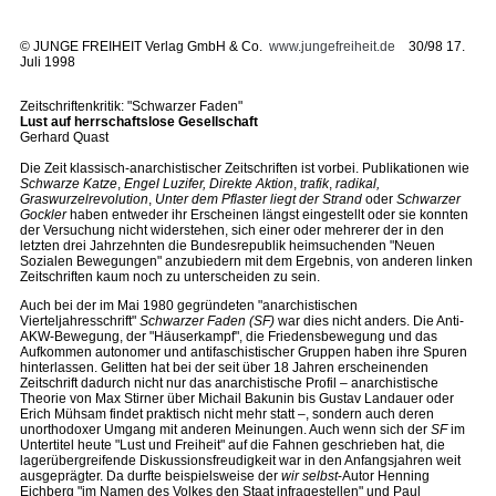
©
JUNGE FREIHEIT Verlag GmbH & Co.
www.jungefreiheit.de
30/98 17.
Juli 1998
Zeitschriftenkritik: "Schwarzer Faden"
Lust auf herrschaftslose Gesellschaft
Gerhard Quast
Die Zeit klassisch-anarchistischer Zeitschriften ist vorbei. Publikationen wie
Schwarze Katze
,
Engel Luzifer, Direkte Aktion
,
trafik
,
radikal,
Graswurzelrevolution
,
Unter dem Pflaster liegt der Strand
oder
Schwarzer
Gockler
haben entweder ihr Erscheinen längst eingestellt oder sie konnten
der Versuchung nicht widerstehen, sich einer oder mehrerer der in den
letzten drei Jahrzehnten die Bundesrepublik heimsuchenden "Neuen
Sozialen Bewegungen" anzubiedern mit dem Ergebnis, von anderen linken
Zeitschriften kaum noch zu unterscheiden zu sein.
Auch bei der im Mai 1980 gegründeten "anarchistischen
Vierteljahresschrift"
Schwarzer Faden
(SF)
war dies nicht anders. Die Anti-
AKW-Bewegung, der "Häuserkampf", die Friedensbewegung und das
Aufkommen autonomer und antifaschistischer Gruppen haben ihre Spuren
hinterlassen. Gelitten hat bei der seit über 18 Jahren erscheinenden
Zeitschrift dadurch nicht nur das anarchistische Profil – anarchistische
Theorie von Max Stirner über Michail Bakunin bis Gustav Landauer oder
Erich Mühsam findet praktisch nicht mehr statt –, sondern auch deren
unorthodoxer Umgang mit anderen Meinungen. Auch wenn sich der
SF
im
Untertitel heute "Lust und Freiheit" auf die Fahnen geschrieben hat, die
lagerübergreifende Diskussionsfreudigkeit war in den Anfangsjahren weit
ausgeprägter. Da durfte beispielsweise der
wir selbst
-Autor Henning
Eichberg "im Namen des Volkes den Staat infragestellen" und Paul