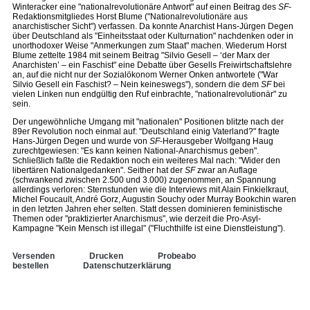
Winteracker eine "nationalrevolutionäre Antwort" auf einen Beitrag des
SF
-
Redaktionsmitgliedes Horst Blume ("Nationalrevolutionäre aus
anarchistischer Sicht") verfassen. Da konnte Anarchist Hans-Jürgen Degen
über Deutschland als "Einheitsstaat oder Kulturnation" nachdenken oder in
unorthodoxer Weise "Anmerkungen zum Staat" machen. Wiederum Horst
Blume zettelte 1984 mit seinem Beitrag "Silvio Gesell – ‘der Marx der
Anarchisten’ – ein Faschist" eine Debatte über Gesells Freiwirtschaftslehre
an, auf die nicht nur der Sozialökonom Werner Onken antwortete ("War
Silvio Gesell ein Faschist? – Nein keineswegs"), sondern die dem
SF
bei
vielen Linken nun endgültig den Ruf einbrachte, "nationalrevolutionär" zu
sein.
Der ungewöhnliche Umgang mit "nationalen" Positionen blitzte nach der
89er Revolution noch einmal auf: "Deutschland einig Vaterland?" fragte
Hans-Jürgen Degen und wurde von
SF
-Herausgeber Wolfgang Haug
zurechtgewiesen: "Es kann keinen National-Anarchismus geben".
Schließlich faßte die Redaktion noch ein weiteres Mal nach: "Wider den
libertären Nationalgedanken". Seither hat der
SF
zwar an Auflage
(schwankend zwischen 2.500 und 3.000) zugenommen, an Spannung
allerdings verloren: Sternstunden wie die Interviews mit Alain Finkielkraut,
Michel Foucault, André Gorz, Augustin Souchy oder Murray Bookchin waren
in den letzten Jahren eher selten. Statt dessen dominieren feministische
Themen oder "praktizierter Anarchismus", wie derzeit die Pro-Asyl-
Kampagne "Kein Mensch ist illegal" ("Fluchthilfe ist eine Dienstleistung").
Versenden
Drucken
Probeabo
bestellen
Datenschutzerklärung