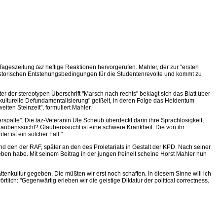
 Tageszeitung
taz
heftige Reaktionen hervorgerufen. Mahler, der zur "ersten
 historischen Entstehungsbedingungen für die Studentenrevolte und kommt zu
 der stereotypen Überschrift "Marsch nach rechts" beklagt sich das Blatt über
kulturelle Defundamentalisierung" geißelt, in deren Folge das Heidentum
eiten Steinzeit", formuliert Mahler.
rspalte". Die
taz
-Veteranin Ute Scheub überdeckt darin ihre Sprachlosigkeit,
laubenssucht? Glaubenssucht ist eine schwere Krankheit. Die von ihr
r ist ein solcher Fall."
 den der RAF, später an den des Proletariats in Gestalt der KPD. Nach seiner
n habe. Mit seinem Beitrag in der jungen freiheit scheine Horst Mahler nun
tenkultur gegeben. Die müßten wir erst noch schaffen. In diesem Sinne will ich
ich: "Gegenwärtig erleben wir die geistige Diktatur der political correctness.