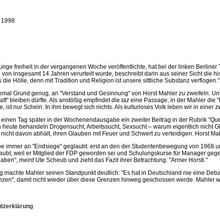
 1998
e freiheit in der vergangenen Woche veröffentlichte, hat bei der linken Berliner
e von insgesamt 14 Jahren verurteilt wurde, beschreibt darin aus seiner Sicht die
 die Hölle, denn mit Tradition und Religion ist unsere sittliche Substanz verflogen."
emal Grund genug, an "Verstand und Gesinnung" von Horst Mahler zu zweifeln. Unter
t" bleiben dürfte. Als anstößig empfindet die
taz
eine Passage, in der Mahler die "
ist nur Schein. In ihm bewegt sich nichts. Als kulturloses Volk leben wir in einer zw
 einen Tag später in der Wochenendausgabe ein zweiter Beitrag in der Rubrik "Que
n heute behandeln Drogensucht, Arbeitssucht, Sexsucht – warum eigentlich nicht G
icht davon abhält, ihren Glauben mit Feuer und Schwert zu verteidigen. Horst Mahle
be immer an "Endsiege" geglaubt: erst an den der Studentenbewegung von 1968 und
bt, weil er Mitglied der FDP geworden sei und Schulungskurse für Manager gegebe
en", meint Ute Scheub und zieht das Fazit ihrer Betrachtung: "Armer Horsti."
 machte Mahler seinen Standpunkt deutlich: "Es hat in Deutschland nie eine Debat
enzen", damit nicht wieder über diese Grenzen hinweg geschossen werde. Mahler wörtl
tzerklärung