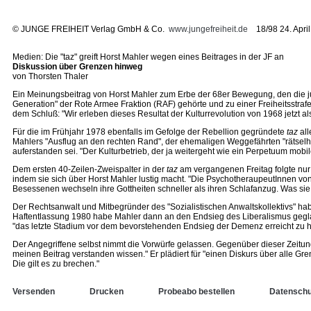
©
JUNGE FREIHEIT Verlag GmbH & Co.
www.jungefreiheit.de
18/98 24. April
Medien: Die "taz" greift Horst Mahler wegen eines Beitrages in der JF an
Diskussion über Grenzen hinweg
von Thorsten Thaler
Ein Meinungsbeitrag von Horst Mahler zum Erbe der 68er Bewegung, den die jung
Generation" der Rote Armee Fraktion (RAF) gehörte und zu einer Freiheitsstraf
dem Schluß: "Wir erleben dieses Resultat der Kulturrevolution von 1968 jetzt als
Für die im Frühjahr 1978 ebenfalls im Gefolge der Rebellion gegründete
taz
all
Mahlers "Ausflug an den rechten Rand", der ehemaligen Weggefährten "rätselhaf
auferstanden sei. "Der Kulturbetrieb, der ja weitergeht wie ein Perpetuum mobile, 
Dem ersten 40-Zeilen-Zweispalter in der
taz
am vergangenen Freitag folgte nur
indem sie sich über Horst Mahler lustig macht. "Die PsychotheraupeutInnen vo
Besessenen wechseln ihre Gottheiten schneller als ihren Schlafanzug. Was sie n
Der Rechtsanwalt und Mitbegründer des "Sozialistischen Anwaltskollektivs" ha
Haftentlassung 1980 habe Mahler dann an den Endsieg des Liberalismus geglau
"das letzte Stadium vor dem bevorstehenden Endsieg der Demenz erreicht zu hab
Der Angegriffene selbst nimmt die Vorwürfe gelassen. Gegenüber dieser Zeitung
meinen Beitrag verstanden wissen." Er plädiert für "einen Diskurs über alle Gr
Die gilt es zu brechen."
Versenden
Drucken
Probeabo bestellen
Datenschu