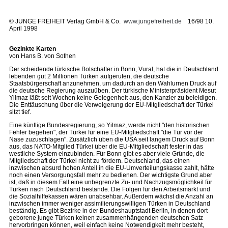
©
JUNGE FREIHEIT Verlag GmbH & Co.
www.jungefreiheit.de
16/98 10.
April 1998
Gezinkte Karten
von Hans B. von Sothen
Der scheidende türkische Botschafter in Bonn, Vural, hat die in Deutschland
lebenden gut 2 Millionen Türken aufgerufen, die deutsche
Staatsbürgerschaft anzunehmen, um dadurch an den Wahlurnen Druck auf
die deutsche Regierung auszuüben. Der türkische Ministerpräsident Mesut
Yilmaz läßt seit Wochen keine Gelegenheit aus, den Kanzler zu beleidigen.
Die Enttäuschung über die Verweigerung der EU-Mitgliedschaft der Türkei
sitzt tief.
Eine künftige Bundesregierung, so Yilmaz, werde nicht "den historischen
Fehler begehen", der Türkei für eine EU-Mitgliedschaft "die Tür vor der
Nase zuzuschlagen". Zusätzlich üben die USA seit langem Druck auf Bonn
aus, das NATO-Mitglied Türkei über die EU-Mitgliedschaft fester in das
westliche System einzubinden. Für Bonn gibt es aber viele Gründe, die
Mitgliedschaft der Türkei nicht zu fördern. Deutschland, das einen
inzwischen absurd hohen Anteil in die EU-Umverteilungskasse zahlt, hätte
noch einen Versorgungsfall mehr zu bedienen. Der wichtigste Grund aber
ist, daß in diesem Fall eine unbegrenzte Zu- und Nachzugsmöglichkeit für
Türken nach Deutschland bestände. Die Folgen für den Arbeitsmarkt und
die Sozialhilfekassen wären unabsehbar. Außerdem wächst die Anzahl an
inzwischen immer weniger assimilierungswilligen Türken in Deutschland
beständig. Es gibt Bezirke in der Bundeshauptstadt Berlin, in denen dort
geborene junge Türken keinen zusammenhängenden deutschen Satz
hervorbringen können, weil einfach keine Notwendigkeit mehr besteht,