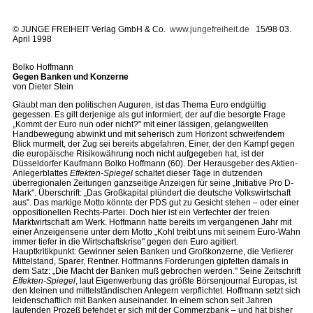
©
JUNGE FREIHEIT Verlag GmbH & Co.
www.jungefreiheit.de
15/98 03.
April 1998
Bolko Hoffmann
Gegen Banken und Konzerne
von Dieter Stein
Glaubt man den politischen Auguren, ist das Thema Euro endgültig
gegessen. Es gilt derjenige als gut informiert, der auf die besorgte Frage
„Kommt der Euro nun oder nicht?" mit einer lässigen, gelangweilten
Handbewegung abwinkt und mit seherisch zum Horizont schweifendem
Blick murmelt, der Zug sei bereits abgefahren. Einer, der den Kampf gegen
die europäische Risikowährung noch nicht aufgegeben hat, ist der
Düsseldorfer Kaufmann Bolko Hoffmann (60). Der Herausgeber des Aktien-
Anlegerblattes
Effekten-Spiegel
schaltet dieser Tage in dutzenden
überregionalen Zeitungen ganzseitige Anzeigen für seine „Initiative Pro D-
Mark". Überschrift: „Das Großkapital plündert die deutsche Volkswirtschaft
aus". Das markige Motto könnte der PDS gut zu Gesicht stehen – oder einer
oppositionellen Rechts-Partei. Doch hier ist ein Verfechter der freien
Marktwirtschaft am Werk. Hoffmann hatte bereits im vergangenen Jahr mit
einer Anzeigenserie unter dem Motto „Kohl treibt uns mit seinem Euro-Wahn
immer tiefer in die Wirtschaftskrise" gegen den Euro agitiert.
Hauptkritikpunkt: Gewinner seien Banken und Großkonzerne, die Verlierer
Mittelstand, Sparer, Rentner. Hoffmanns Forderungen gipfelten damals in
dem Satz: „Die Macht der Banken muß gebrochen werden." Seine Zeitschrift
Effekten-Spiegel
, laut Eigenwerbung das größte Börsenjournal Europas, ist
den kleinen und mittelständischen Anlegern verpflichtet. Hoffmann setzt sich
leidenschaftlich mit Banken auseinander. In einem schon seit Jahren
laufenden Prozeß befehdet er sich mit der Commerzbank – und hat bisher