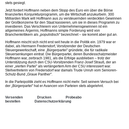
stets gesiegt.
Jetzt fordert Hoffmann neben dem Stopp des Euro ein über die Börse
finanziertes Konjunkturprogramm, um die Wirtschaft anzukurbeln. 300
Milliarden Mark will Hoffmann aus zu versteuernden verdeckten Gewinnen
der Großkonzerne für den Staat kassieren, um sie in dieses Programm zu
investieren. Das Verschleiern von Unternehmensgewinnen ist ein
allgemeines Ärgernis, Hoffmanns simple Forderung wird von
Branchenkritikern als „populistisch" bezeichnet – sie kommt aber gut an.
Hoffmann mischt sich nicht erst seit heute in die Politik ein. 1979 war er
dabei, als Hermann Fredersdorf, Vorsitzender der Deutschen
Steuergewerkschaft, eine „Bürgerpartei" gründete, die für radikale
Steuersenkungen eintrat. Die Bürgerpartei, deren Bundesschatzmeister
Hoffmann war, zerbrach 1981, als die Erfolge ausblieben – trotz der
Unterstützung durch den CSU-Vorsitzenden Franz-Josef Strauß, der an
einer „vierten Partei" als verlängertem Arm der CSU interessiert war.
Stellvertreterin von Fredersdorf war damals Trude Unruh vom Senioren-
Schutz-Bund „Graue Panther".
In die Parteipolitik zieht es Hoffmann nicht mehr. Seit seinem Versuch bei
der „Bürgerpartei" hat er Avancen von Parteien stets abgelehnt.
Versenden
Drucken
Probeabo
bestellen
Datenschutzerklärung