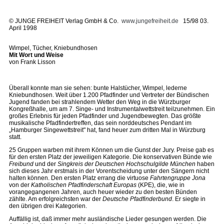
©
JUNGE FREIHEIT Verlag GmbH & Co.
www.jungefreiheit.de
15/98 03.
April 1998
Wimpel, Tücher, Kniebundhosen
Mit Wort und Weise
von Frank Lisson
Überall konnte man sie sehen: bunte Halstücher, Wimpel, lederne
Kniebundhosen. Weit über 1.200 Pfadfinder und Vertreter der Bündischen
Jugend fanden bei strahlendem Wetter den Weg in die Würzburger
Kongreßhalle, um am 7. Singe- und Instrumentalwettstreit teilzunehmen. Ein
großes Erlebnis für jeden Pfadfinder und Jugendbewegten. Das größte
musikalische Pfadfindertreffen, das sein norddeutsches Pendant im
„Hamburger Singewettstreit" hat, fand heuer zum dritten Mal in Würzburg
statt.
25 Gruppen warben mit ihrem Können um die Gunst der Jury. Preise gab es
für den ersten Platz der jeweiligen Kategorie. Die konservativen Bünde wie
Freibund
und der
Singkreis der Deutschen Hochschulgilde München
haben
sich dieses Jahr erstmals in der Vorentscheidung unter den Sängern nicht
halten können. Den ersten Platz errang die virtuose
Fahrtengruppe Jona
von der
Katholischen Pfadfinderschaft Europas
(KPE), die, wie in
vorangegangenen Jahren, auch heuer wieder zu den besten Bünden
zählte. Am erfolgreichsten war der
Deutsche Pfadfinderbund
. Er siegte in
den übrigen drei Kategorien.
Auffällig ist, daß immer mehr ausländische Lieder gesungen werden. Die