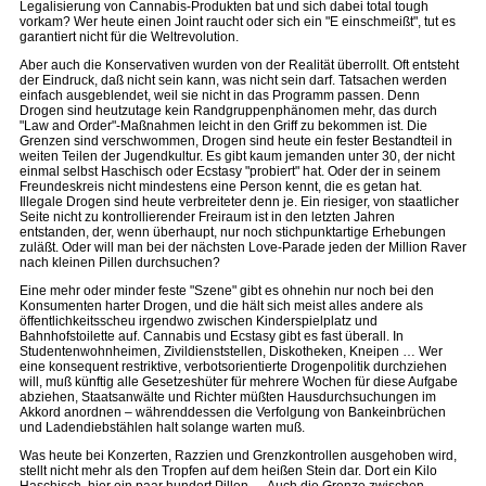
Legalisierung von Cannabis-Produkten bat und sich dabei total tough
vorkam? Wer heute einen Joint raucht oder sich ein "E einschmeißt", tut es
garantiert nicht für die Weltrevolution.
Aber auch die Konservativen wurden von der Realität überrollt. Oft entsteht
der Eindruck, daß nicht sein kann, was nicht sein darf. Tatsachen werden
einfach ausgeblendet, weil sie nicht in das Programm passen. Denn
Drogen sind heutzutage kein Randgruppenphänomen mehr, das durch
"Law and Order"-Maßnahmen leicht in den Griff zu bekommen ist. Die
Grenzen sind verschwommen, Drogen sind heute ein fester Bestandteil in
weiten Teilen der Jugendkultur. Es gibt kaum jemanden unter 30, der nicht
einmal selbst Haschisch oder Ecstasy "probiert" hat. Oder der in seinem
Freundeskreis nicht mindestens eine Person kennt, die es getan hat.
Illegale Drogen sind heute verbreiteter denn je. Ein riesiger, von staatlicher
Seite nicht zu kontrollierender Freiraum ist in den letzten Jahren
entstanden, der, wenn überhaupt, nur noch stichpunktartige Erhebungen
zuläßt. Oder will man bei der nächsten Love-Parade jeden der Million Raver
nach kleinen Pillen durchsuchen?
Eine mehr oder minder feste "Szene" gibt es ohnehin nur noch bei den
Konsumenten harter Drogen, und die hält sich meist alles andere als
öffentlichkeitsscheu irgendwo zwischen Kinderspielplatz und
Bahnhofstoilette auf. Cannabis und Ecstasy gibt es fast überall. In
Studentenwohnheimen, Zivildienststellen, Diskotheken, Kneipen … Wer
eine konsequent restriktive, verbotsorientierte Drogenpolitik durchziehen
will, muß künftig alle Gesetzeshüter für mehrere Wochen für diese Aufgabe
abziehen, Staatsanwälte und Richter müßten Hausdurchsuchungen im
Akkord anordnen – währenddessen die Verfolgung von Bankeinbrüchen
und Ladendiebstählen halt solange warten muß.
Was heute bei Konzerten, Razzien und Grenzkontrollen ausgehoben wird,
stellt nicht mehr als den Tropfen auf dem heißen Stein dar. Dort ein Kilo