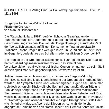
©
JUNGE FREIHEIT Verlag GmbH & Co.
www.jungefreiheit.de
13/98 20.
März 1998
Drogenpolitik: An der Wirklichkeit vorbei
Fließende Grenzen
von Manuel Ochsenreiter
Die "Rauschgiftbilanz 1997", veröffentlicht vom "Beauftragten der
Bundesregierung für Drogenfragen", Eduard Lintner, hinterläßt in vielen
Gesichtern Fragezeichen. Die Zahl der Drogentoten ging zurück, die Zahl
der "polizeilich erstmals auffälligen Konsumenten" nahm um etwa 20
Prozent zu. Mehr Drogen und weniger Tote? Ein Grund zur Freude? Oder
im Gegenteil, bedeutet es das Scheitern jeder restriktiven Drogenpolitik?
Die Fronten in der Drogenpolitik scheinen seit Jahren geklärt. Die Realität
hat sich allerdings rasant weiterentwickelt, das scheint den
Verantwortlichen, egal welcher politischer Couleur, entgangen zu sein. Statt
dessen spielt man sich gegenseitig den Schwarzen Peter zu.
Auf der Linken versucht man sich noch immer als "Legalize"-Lobby.
Schrittweise soll eine totale Liberalisierung der Drogenpoltik herbeigeführt
werden. Die Sympathie rührt wohl von der eigenen Jugend her. Fühlte man
sich doch schon ein Stück weit rebellisch mit einer anständigen Tüte und
Bob Marleys Song "Stand up for your right". Umzingelt von reaktionären
Biertrinkern kultivierte man sich seine kleine aber feine Rebellenwelt. Doch
was ist heute noch dran am Kiffer-Mythos? Der Wandel von der Revoluzzer-
zur Partydroge fand offenbar ohne ihre einstigen Protagonisten statt. Oder
wie lächerlich wirkte am Abend der Niedersachsenwahl der leicht
angegraute Campino von den "Toten Hosen", der Gerhard Schröder um die