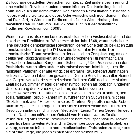
Zivilcourage getadelten Deutschen von Zeit zu Zeit anders besinnen und
eine veritable Revolution unternehmen können. Die Ironie liegt freilich
darin, daß auch die demokratisch Regierenden Revolutionen nur deshalb
lieben, weil sie weit zurückliegen. Oder wünschte sich irgendeiner in Bonn
und Frankfurt, in Wien oder Berlin ernsthaft eine Wiederholung des
revolutionären Trubels von 1848/49 oder auch nur der fantastisch-
friedlichen Revolution von 1989?
Wenden wir uns also vom bundesrepublikanischen Festesjubel ab und den
historischen Realitäten zu: Was geschah im Jahr 1848, warum scheiterte
jene deutsche demokratische Revolution, deren Scheitern zu beklagen zum
demokratischen Usus gehört? Dazu die bekannten Formeln: Der
demokratische Traum scheiterte an der deutschen Zersplitterung, an der
deutschen Rückständigkeit, an der ungebrochenen Fürstenmacht, am
schwachen deutschen Bürgertum... Schon richtig! Die Professoren in der
Paulskirche waren alles andere als entschlossene Jakobiner, auch die
radikalen Patrioten, der alte Arndt, der ergraute Rauschebart Jahn hatten
sich zu maßvollen Liberalen gewandelt. Der alte Burschenschafter Heinrich
von Gagern versicherte sich bei seinem "kühnen Griff" nach einer starken
Zentralgewalt immer wieder der eher symbolischen als politisch fundierten
Unterstützung des Erzherzogs Johann, des liebenswerten
"Reichsverwesers". Ein Bündnis mit den wirklichen Revolutionären, den
sozialradikalen Republikanern im aufrührerischen Südwesten, mit dem
"Sozialdemokraten" Hecker kam selbst für einen Republikaner wie Robert
Blum im April nicht in Frage, und der stolze Hecker wollte den Ruhm der
Revolution anfangs nicht mit der "deutschen Legion" eines Georg Herwegh
teilen... Nach dem mißratenen Gefecht von Kandern war es für die
Verbrüderung aller "roten" Revolutionäre bereits zu spät. Warum Hecker
eigentlich beim zweiten Aufstand im September zögerte, abseits blieb, es
vorzog, schon so früh in die nordamerikanischen Freistaaten zu emigrieren,
bleibt eine Frage, die jeden echten ’48er schmerzen muß.