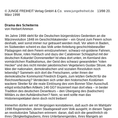
©
JUNGE FREIHEIT Verlag GmbH & Co.
www.jungefreiheit.de
13/98 20.
März 1998
Drama des Scheiterns
von Herbert Ammon
Im Jahre 1998 steht für die Deutschen bürgerstolzes Gedenken an die
Märzrevolution 1848 im Geschichtskalender – ein Grund zum Feiern schon
deshalb, weil sonst immer nur getrauert werden muß. Vor allem in Baden,
im Südwesten scheint es das Volk unter Anleitung geschichtsbewußter
Pädagogen mit dem Feiern ernstzunehmen: schwarz-rot-goldene Fahnen,
blaue Bluse, rotes Halstuch und dazu der Calabreser Schlapphut mit der
deutschen Kokarde! Donnerwetter! Ist etwa dort unten, im Kernland des
vormärzlichen Radikalismus, der Geist des schwarz gewandeten "roten
Hecker" und des nicht minder jakobinischen Vegetariers Gustav Struve, die
Idee der nationalen, demokratischen und sozialen Revolution noch
lebendig? Sammeln sich dort die Freischaren, unter ihnen der
demokratische Kommunist Friedrich Engels, zum letzten Gefecht für die
Reichsverfassung? Verstecken sich unter den historischen Kostümen
wackere Streiter für die reale Einlösung des vom Bonner 50er-Ausschuß
eiligst entschärften Artikels 146 GG? Inszeniert man dort etwa – in bester
Tradition des deutschen Deserteurs – den Übergang des (badischen)
Militärs zu den Aufständischen? Nein, so weit sollte man das
Historienspektakel denn doch nicht treiben!
Immerhin dürfen wir mit Vergnügen konstatieren, daß auch die im Wahljahr
1998 Regierenden, deren Staatsgewalt vom Volk ausgeht, in diesen Tagen
an revolutionäre Tatsachen erinnern: daran, daß sich die gewöhnlich ob
ihres Obrigkeitsglaubens, ihres Untertanengeistes, ihres Mangels an