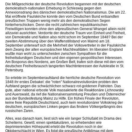
Die Mißgeschicke der deutsche Revolution begannen mit der deutschen
demokratisch-nationalen Erhebung in Schleswig gegen den
Annexionsdrang des dänischen demokratischen Nationalismus. Die am 22.
Mai eröffnete Paulskirche konnte den vom Deutschen Bund entsandten
preußischen Truppen wenig mehr als den demokratischen Segen
hinterherschicken. Denn die recht zahlreichen republikanischen
Freiwilligen konnten ohne den altpreußischen General Wrangel allein nicht
allzuviel ausrichten. Verdorrte der deutsche Traum von Einheit und Freiheit,
von Demokratie und Nation also nicht schon im September 1848? Bei der
zweiten Abstimmung über den Waffenstillstand von Malmö am 18.
September unterwarf sich die Mehrheit der Volksvertreter in der Paulskirche
dem Zwang der alten europäischen Machtrealitäten: Im liberalen England
wußte man wohl zu unterscheiden zwischen Sympathien für die
freiheitsdurstigen Deutschen und den eigenen geopolitischen Interessen.
Am Bosporus des Nordens, am Großen Belt, trafen sich diese mit den vom
deutschen Freiheitsrausch tangierten Machtinteressen der Autokratie in St.
Petersburg.
So erlebte im Septemberaufstand die herrliche deutsche Revolution von
1848 ihr erstes Debakel: die "roten" Nationalrevolutionäre probten den
Aufstand gegen die schwächlichen schwarz-rot-goldenen Patrioten. Das
gute, aber national erboste Volk massakrierte die Reaktionäre Lichnowsky
und Auerswald, da rief die Nationalversammlung Preußen und Österreicher
aus der Bundesfestung Mainz zu Hilfe. Ein frühes Finale der Revoluton,
keine freie Republik Deutschland, auch kein revolutionärer Volkskrieg der
deutschen, europäischen Linken gegen das finstere Völkergefängnis des
russischen Zaren.
Alles, was danach kam, liest sich wie ein langer Schlußakt im Drama des
Scheiterns. Gewiß: einen spektakulären, so erhebenden wie
deprimierenden Höhepunkt erlebt die Revolution noch in der
Oktoberschlacht in Wien. Es folgt die preußische Antiklimax mit dem