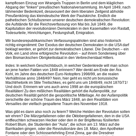
kampflosen Einzug von Wrangels Truppen in Berlin und dem kläglichen
Abgang der "linken" preußischen Nationalversammlung. Im April 1849, nach
lähmender Bedenkzeit, desavouiert der dem liberalen Zeitgeist abholde
Preußenkönig das kleindeutsche Werk der Paulskirche. Endlich die
pathetischen Schlußszenen unserer deutschen demokratischen Revolution:
die Aufstände für die Reichsverfassung von Mai bis Juli 1849, die
Kapitulation der revolutionären Demokraten in den Kasematten von Rastatt,
Todesurteile, Hinrichtungen, Festungshaft, Emigration.
Wir bundesrepublikanischen Verfassungspatrioten sind also historisch
richtig eingestimmt: Der Exodus der deutschen Demokraten in die USA darf
beklagt werden, er gehört zur demokratischen Litanei. Die Deutschen – ein
Volk, ein Land ohne erfolgreiche Revolution – auf ihrem Sonderweg über
den Bismarckschen Obrigkeitsstaat in den Verbrecherstaat Hitlers.
Indes: In welchem Geschichtsbuch, in welcher Gedenkrede will man schon
an jene harten Fakten von 1848 erinnern? Wer denkt am Ende der Ära
Kohl, im Jahre des deutschen Euro-Notopfers 1998/99, an die realen
Verhältnisse anno 1848/49? Nein, hier geht es nicht um borussische
Machtrhetorik im Stile Treitschkes, es geht uns um 1848/49, nicht 1870/71!
Und doch: Erinnern wir uns auch anno 1998 an die europäischen
Realitäten! Zu den mißlichen Realitäten gehört die Außenpolitik, zur
deutschen Realität gehört die geopolitische Mittellage. An der Außenpolitik
zerschellte der schöne Traum des März 1848, an den Realitäten von
Versailles der vielfach gespaltene Traum des November 1918.
Was gibt es dann also noch zu feiern? Welche Helden der Revoluton sollen
wir ehren? Die Märzgefallenen oder die Oktobergefallenen, den in die USA
entfleuchten schwarzen Hecker oder den in der Brigittenau füsilierten
Robert Blum, die Studenten der "Aula", die schon am 13. März auf die
Barrikaden gingen, oder die Revolutionäre des 18. März, den Apotheker
Fontane oder den Schlosserlehrling Ernst Zinna, gar die Dresdner