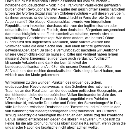
Doch zurück zur fehlenden Entschlossenheit der vom deutschen –
notabene großdeutschen – Volk in die Frankfurter Paulskirche gewählten
bürgerlichen Revolutionäre: Wer – außer den geschichtswissenschaftlichen
Erben der Großen Sozialistischen Oktoberrevolution – will diesen verübeln,
da ihnen angesichts der blutigen Junischlacht in Paris die rote Gefahr vor
Augen stand? Die blutige Klassenschlacht wurde von bürgerlichen
Republikanern inszeniert, durchaus nicht von der legitimistischen oder
orleanistischen Reaktion. Freilich, dem deutschen Bürgertum ausgerechnet
darum nachträglich seine Furchtsamkeit vorzuhalten, erweist sich als
fragwürdiges Geschichtsrezept: Wie denn anders, wie besser? Ohne
Bündnis mit den ungeliebten Radikalen, ohne Volksrevolution und
Volkskrieg wäre die edle Sache von 1848 eben nicht zu gewinnen
gewesen! Aber, aber: Da sei die Vernunft davor, nachdem wir Deutschen
unsere Geschichtslektion so mühselig, bitter und verdient haben lernen
müssen! Derlei kriegerische, irgendwie auch verdächtig "völkisch"
klingende Vokabeln sind dank der Lernfähigkeit der
bundesrepublikanischen Alt-’68er, die unserer Demokratie laut Rita
Süßmuth erst den rechten demokratischen Geist eingepflanzt haben, nun
wirklich aus der Mode gekommen...
Wir kommen zu den wunden Punkten des großen deutschen,
großdeutschen Revolutionsversuchs: das Scheitern des nationalen
Traumes an den Realitäten, an der deutschen politischen Geographie, an
der fehlenden Liebe der europäischen Volker füreinander im Jahr des
"Völkerfrühlings": Der Posener Aufstand, angeführt vom Patrioten
Mieroslawski, entzweite Deutsche und Polen, der Slawenkongreß in Prag
säte Unfrieden zwischen Deutschen und Tschechen und mündete in den
von Windischgrätz niedergeschlagenen Pfingstaufstand. Bei Custozza
schlug Radetzky die vereinigten Italiener, an der Donau zog der kroatische
Banus Jalacic entschlossen gegen die stolzen Magyaren um Kossuth zu
Felde, für die alte Ordnung, für das übernationale Kaisertum, wenn denn die
ungarische Nation die kroatische nicht gleichachten wollte.