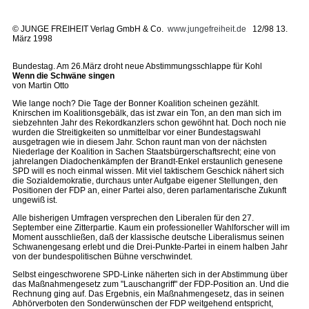
©
JUNGE FREIHEIT Verlag GmbH & Co.
www.jungefreiheit.de
12/98 13.
März 1998
Bundestag. Am 26.März droht neue Abstimmungsschlappe für Kohl
Wenn die Schwäne singen
von Martin Otto
Wie lange noch? Die Tage der Bonner Koalition scheinen gezählt.
Knirschen im Koalitionsgebälk, das ist zwar ein Ton, an den man sich im
siebzehnten Jahr des Rekordkanzlers schon gewöhnt hat. Doch noch nie
wurden die Streitigkeiten so unmittelbar vor einer Bundestagswahl
ausgetragen wie in diesem Jahr. Schon raunt man von der nächsten
Niederlage der Koalition in Sachen Staatsbürgerschaftsrecht; eine von
jahrelangen Diadochenkämpfen der Brandt-Enkel erstaunlich genesene
SPD will es noch einmal wissen. Mit viel taktischem Geschick nähert sich
die Sozialdemokratie, durchaus unter Aufgabe eigener Stellungen, den
Positionen der FDP an, einer Partei also, deren parlamentarische Zukunft
ungewiß ist.
Alle bisherigen Umfragen versprechen den Liberalen für den 27.
September eine Zitterpartie. Kaum ein professioneller Wahlforscher will im
Moment ausschließen, daß der klassische deutsche Liberalismus seinen
Schwanengesang erlebt und die Drei-Punkte-Partei in einem halben Jahr
von der bundespolitischen Bühne verschwindet.
Selbst eingeschworene SPD-Linke näherten sich in der Abstimmung über
das Maßnahmengesetz zum "Lauschangriff" der FDP-Position an. Und die
Rechnung ging auf. Das Ergebnis, ein Maßnahmengesetz, das in seinen
Abhörverboten den Sonderwünschen der FDP weitgehend entspricht,