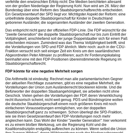
verfehlte den erwünschten Erfolg nicht: Die Medien berichteten allesamt
von der großen Niederlage der Regierung Kohl. Nun wird am 26. März der
Bundestag über eine Reform des Staatsbürgerschaftsrechts entscheiden.
Ein Gesetzesentwurf der SPD liegt vor. Wichtigster Aspekt der Reform: eine
unbefristete doppelte Staatsbürgerschaft für Kinder in Deutschland
geborener Ausländer, die sogenannten Ausländer der zweiten Generation.
Das entspricht nicht ganz der offiziellen FDP-Linie. Die FDP wünscht für die
"zweite Generation" die doppelte Staatsbürgerschaft nur bis zum Eintritt der
Volljährigkeit; anschließend soll der junge Doppelstaatler sich für einen Paß
entscheiden müssen. Zumindest was das Thema Volljährigkeit betrifft, sind
die Vorstellungen von SPD und FDP ähnlich. Mehr noch: auch in der CDU-
Fraktion versucht sich seit einiger Zeit ein Kreis um den saarländischen
Abgeordneten Peter Altmaier zu profilieren; auch ihr Forderungskatalog
beinhaltet eine mit den FDP-Positionen übereinstimmende Regelung im
Staatsbürgerschaftsrecht.
FDP könnte für eine negative Mehrheit sorgen
Die Arithmetik ist eindeutig: Rechnet man alle parlamentarischen Gegner
der aktuellen Rechtlage zusammen, gibt es eine negative Mehrheit, die
Vorstellungen der Union zum Ausländerrecht blockieren könnte. Und die
Befürworter der doppelten Staatsangehörigkeit, sie arbeiten nicht ohne
Geschick. Vielen gehen die Vorstellungen der FDP, deren Verwirklichung
recht illusorisch scheint, nicht weit genug. PDS und Bündnisgrüne wollen
die deutsche Staatsbürgerschaft einem noch größeren Kreis mit noch
einfacheren Voraussetzungen ermöglichen, von der doppelten
Staatsbürgeschaft ganz zu schweigen. Schon überlegt die SPD-Fraktion,
wie sie ihren Gesetzesentwurf den FDP-Vorstellungen noch mehr
angleichen kann. Das Wohl der Kinder "zweiter Generation": hier verkommt
es zu einem bloßen Werkzeug, um die Regierung Kohl und die
Koalitionsdisziplin endgültig aufbrechen zu können. Wenn selbst die Union