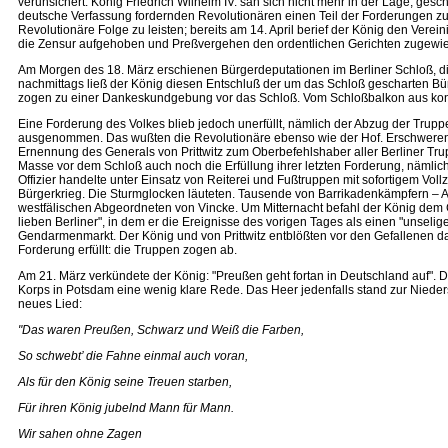
verunsichert. König Friedrich Wilhelm IV. sah sich nicht mehr in der Lage, g
deutsche Verfassung fordernden Revolutionären einen Teil der Forderungen zu 
Revolutionäre Folge zu leisten; bereits am 14. April berief der König den Ver
die Zensur aufgehoben und Preßvergehen den ordentlichen Gerichten zugewi
Am Morgen des 18. März erschienen Bürgerdeputationen im Berliner Schloß, die
nachmittags ließ der König diesen Entschluß der um das Schloß gescharten Bü
zogen zu einer Dankeskundgebung vor das Schloß. Vom Schloßbalkon aus konn
Eine Forderung des Volkes blieb jedoch unerfüllt, nämlich der Abzug der Trupp
ausgenommen. Das wußten die Revolutionäre ebenso wie der Hof. Erschwerend k
Ernennung des Generals von Prittwitz zum Oberbefehlshaber aller Berliner Trup
Masse vor dem Schloß auch noch die Erfüllung ihrer letzten Forderung, nämlich d
Offizier handelte unter Einsatz von Reiterei und Fußtruppen mit sofortigem Vo
Bürgerkrieg. Die Sturmglocken läuteten. Tausende von Barrikadenkämpfern – Arb
westfälischen Abgeordneten von Vincke. Um Mitternacht befahl der König dem G
lieben Berliner", in dem er die Ereignisse des vorigen Tages als einen "unsel
Gendarmenmarkt. Der König und von Prittwitz entblößten vor den Gefallenen da
Forderung erfüllt: die Truppen zogen ab.
Am 21. März verkündete der König: "Preußen geht fortan in Deutschland auf". D
Korps in Potsdam eine wenig klare Rede. Das Heer jedenfalls stand zur Nieder
neues Lied:
"Das waren Preußen, Schwarz und Weiß die Farben,
So schwebt’ die Fahne einmal auch voran,
Als für den König seine Treuen starben,
Für ihren König jubelnd Mann für Mann.
Wir sahen ohne Zagen