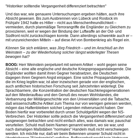
"Historiker solltendie Vergangenheit differenziert betrachten"
Und das war, wie genauere Untersuchungen ergeben hätten, auch ihre
Absicht gewesen. Bis zum Ausbrennen von Lübeck und Rostock im
Frühjahr 1942 hatte es Hitler – nicht aus Menschenfreundlichkeit –
vermieden, durch planmäßige Terrorangriffe die Engländer zu Gleichem zu
provozieren, weil er wegen der Bindung der Luftwaffe an der Ost- und
Südfront nicht zurückschlagen konnte. Dann allerdings schwenkte auch er –
mit unzureichenden Mitteln – auf diese Art von Bombenkrieg als Regel ein.
Können Sie sich erklären, was Jörg Friedrich – und im Anschluß an ihn
Weinstein – zu der Wiederholung solcher längst widerlegter Thesen
bewogen hat?
BOOG:
Herr Weinstein perpetuiert mit seinem Artikel – wohl gegen seine
Absicht – eine alte englische
und
deutsche Kriegspropagandalegende. Die
Engländer wollten damit ihren Gegner herabsetzen, die Deutschen
dagegen ihren Gegnern Angst einjagen. Eine solche Propagandalegende,
die im Krieg legitim war, ist aber inzwischen gerade von der englischen,
auch amtlichen historischen Forschung seit Jahrzehnten widerlegt. Die
Sprachbarriere, die Konzentration der deutschen Nachkriegsgenerationen
auf den Wiederaufbau und den Genuß des neuen Wohlstandes, die
Verbannung der Militärgeschichte von den Universitäten und die Tatsache,
daß wissenschaftliche Artikel zum Thema nur von wenigen gelesen werden,
mögen das Haftenbleiben solcher Legenden mitverursacht haben. Der
Boden hierfür war vorbereitet durch unser Schuldgefühl wegen der NS-
Verbrechen. Der Historiker sollte jedoch die Vergangenheit differenziert und
ausgewogen betrachten und nicht einfach alles, was damals war, pauschal
verurteilen. Schuld muß beim Namen genannt werden, wo sie war, und
nach damaligen Maßstäben "normales" Handeln muß nicht verschwiegen
werden. Ich möchte nur, daß wir beim Bekennen unserer Schuld nicht in