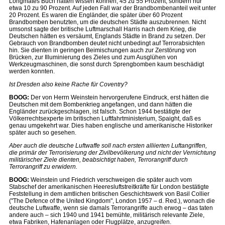
Longmates Buch hätten wissen können, 45 zu 55 Prozent, sondern nur
etwa 10 zu 90 Prozent. Auf jeden Fall war der Brandbombenanteil weit unter
20 Prozent. Es waren die Engländer, die später über 60 Prozent
Brandbomben benutzten, um die deutschen Städte auszubrennen. Nicht
umsonst sagte der britische Luftmarschall Harris nach dem Krieg, die
Deutschen hätten es versäumt, Englands Städte in Brand zu setzen. Der
Gebrauch von Brandbomben deutet nicht unbedingt auf Terrorabsichten
hin. Sie dienten in geringen Beimischungen auch zur Zerstörung von
Brücken, zur Illuminierung des Zieles und zum Ausglühen von
Werkzeugmaschinen, die sonst durch Sprengbomben kaum beschädigt
werden konnten.
Ist Dresden also keine Rache für Coventry?
BOOG:
Der von Herrn Weinstein hervorgerufene Eindruck, erst hätten die
Deutschen mit dem Bombenkrieg angefangen, und dann hätten die
Engländer zurückgeschlagen, ist falsch. Schon 1944 bestätigte der
Völkerrechtsexperte im britischen Luftfahrtministerium, Spaight, daß es
genau umgekehrt war. Dies haben englische und amerikanische Historiker
später auch so gesehen.
Aber auch die deutsche Luftwaffe soll nach ersten alliierten Luftangriffen,
die primär der Terrorisierung der Zivilbevölkerung und nicht der Vernichtung
militärischer Ziele dienten, beabsichtigt haben, Terrorangriff durch
Terrorangriff zu erwidern.
BOOG:
Weinstein und Friedrich verschweigen die später auch vom
Stabschef der amerikanischen Heeresluftstreitkräfte für London bestätigte
Feststellung in dem amtlichen britischen Geschichtswerk von Basil Collier
("The Defence of the United Kingdom", London 1957 – d. Red.), wonach die
deutsche Luftwaffe, wenn sie damals Terrorangriffe auch erwog – das taten
andere auch – sich 1940 und 1941 bemühte, militärisch relevante Ziele,
etwa Fabriken, Hafenanlagen oder Flugplätze, anzugreifen.