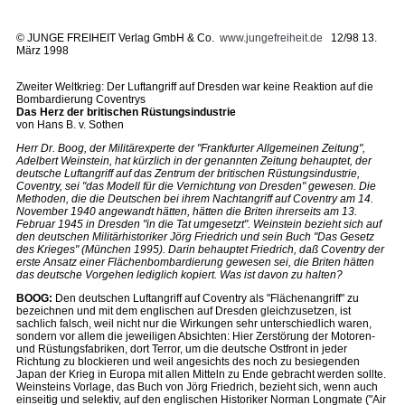
©
JUNGE FREIHEIT Verlag GmbH & Co.
www.jungefreiheit.de
12/98 13.
März 1998
Zweiter Weltkrieg: Der Luftangriff auf Dresden war keine Reaktion auf die
Bombardierung Coventrys
Das Herz der britischen Rüstungsindustrie
von Hans B. v. Sothen
Herr Dr. Boog, der Militärexperte der "Frankfurter Allgemeinen Zeitung",
Adelbert Weinstein, hat kürzlich in der genannten Zeitung behauptet, der
deutsche Luftangriff auf das Zentrum der britischen Rüstungsindustrie,
Coventry, sei "das Modell für die Vernichtung von Dresden" gewesen. Die
Methoden, die die Deutschen bei ihrem Nachtangriff auf Coventry am 14.
November 1940 angewandt hätten, hätten die Briten ihrerseits am 13.
Februar 1945 in Dresden "in die Tat umgesetzt". Weinstein bezieht sich auf
den deutschen Militärhistoriker Jörg Friedrich und sein Buch "Das Gesetz
des Krieges" (München 1995). Darin behauptet Friedrich, daß Coventry der
erste Ansatz einer Flächenbombardierung gewesen sei, die Briten hätten
das deutsche Vorgehen lediglich kopiert. Was ist davon zu halten?
BOOG:
Den deutschen Luftangriff auf Coventry als "Flächenangriff" zu
bezeichnen und mit dem englischen auf Dresden gleichzusetzen, ist
sachlich falsch, weil nicht nur die Wirkungen sehr unterschiedlich waren,
sondern vor allem die jeweiligen Absichten: Hier Zerstörung der Motoren-
und Rüstungsfabriken, dort Terror, um die deutsche Ostfront in jeder
Richtung zu blockieren und weil angesichts des noch zu besiegenden
Japan der Krieg in Europa mit allen Mitteln zu Ende gebracht werden sollte.
Weinsteins Vorlage, das Buch von Jörg Friedrich, bezieht sich, wenn auch
einseitig und selektiv, auf den englischen Historiker Norman Longmate ("Air