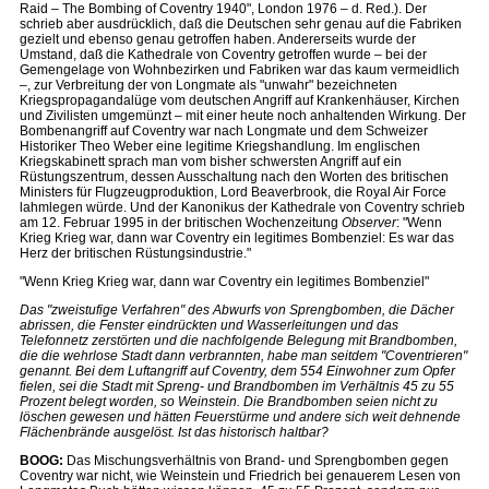
Raid – The Bombing of Coventry 1940", London 1976 – d. Red.). Der
schrieb aber ausdrücklich, daß die Deutschen sehr genau auf die Fabriken
gezielt und ebenso genau getroffen haben. Andererseits wurde der
Umstand, daß die Kathedrale von Coventry getroffen wurde – bei der
Gemengelage von Wohnbezirken und Fabriken war das kaum vermeidlich
–, zur Verbreitung der von Longmate als "unwahr" bezeichneten
Kriegspropagandalüge vom deutschen Angriff auf Krankenhäuser, Kirchen
und Zivilisten umgemünzt – mit einer heute noch anhaltenden Wirkung. Der
Bombenangriff auf Coventry war nach Longmate und dem Schweizer
Historiker Theo Weber eine legitime Kriegshandlung. Im englischen
Kriegskabinett sprach man vom bisher schwersten Angriff auf ein
Rüstungszentrum, dessen Ausschaltung nach den Worten des britischen
Ministers für Flugzeugproduktion, Lord Beaverbrook, die Royal Air Force
lahmlegen würde. Und der Kanonikus der Kathedrale von Coventry schrieb
am 12. Februar 1995 in der britischen Wochenzeitung
Observer
: "Wenn
Krieg Krieg war, dann war Coventry ein legitimes Bombenziel: Es war das
Herz der britischen Rüstungsindustrie."
"Wenn Krieg Krieg war, dann war Coventry ein legitimes Bombenziel"
Das "zweistufige Verfahren" des Abwurfs von Sprengbomben, die Dächer
abrissen, die Fenster eindrückten und Wasserleitungen und das
Telefonnetz zerstörten und die nachfolgende Belegung mit Brandbomben,
die die wehrlose Stadt dann verbrannten, habe man seitdem "Coventrieren"
genannt. Bei dem Luftangriff auf Coventry, dem 554 Einwohner zum Opfer
fielen, sei die Stadt mit Spreng- und Brandbomben im Verhältnis 45 zu 55
Prozent belegt worden, so Weinstein. Die Brandbomben seien nicht zu
löschen gewesen und hätten Feuerstürme und andere sich weit dehnende
Flächenbrände ausgelöst. Ist das historisch haltbar?
BOOG:
Das Mischungsverhältnis von Brand- und Sprengbomben gegen
Coventry war nicht, wie Weinstein und Friedrich bei genauerem Lesen von