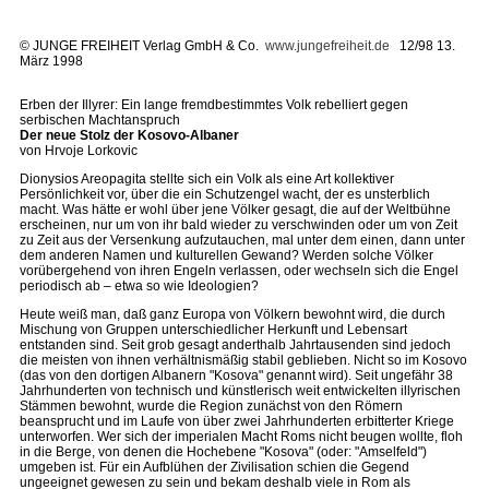
©
JUNGE FREIHEIT Verlag GmbH & Co.
www.jungefreiheit.de
12/98 13.
März 1998
Erben der Illyrer: Ein lange fremdbestimmtes Volk rebelliert gegen
serbischen Machtanspruch
Der neue Stolz der Kosovo-Albaner
von Hrvoje Lorkovic
Dionysios Areopagita stellte sich ein Volk als eine Art kollektiver
Persönlichkeit vor, über die ein Schutzengel wacht, der es unsterblich
macht. Was hätte er wohl über jene Völker gesagt, die auf der Weltbühne
erscheinen, nur um von ihr bald wieder zu verschwinden oder um von Zeit
zu Zeit aus der Versenkung aufzutauchen, mal unter dem einen, dann unter
dem anderen Namen und kulturellen Gewand? Werden solche Völker
vorübergehend von ihren Engeln verlassen, oder wechseln sich die Engel
periodisch ab – etwa so wie Ideologien?
Heute weiß man, daß ganz Europa von Völkern bewohnt wird, die durch
Mischung von Gruppen unterschiedlicher Herkunft und Lebensart
entstanden sind. Seit grob gesagt anderthalb Jahrtausenden sind jedoch
die meisten von ihnen verhältnismäßig stabil geblieben. Nicht so im Kosovo
(das von den dortigen Albanern "Kosova" genannt wird). Seit ungefähr 38
Jahrhunderten von technisch und künstlerisch weit entwickelten illyrischen
Stämmen bewohnt, wurde die Region zunächst von den Römern
beansprucht und im Laufe von über zwei Jahrhunderten erbitterter Kriege
unterworfen. Wer sich der imperialen Macht Roms nicht beugen wollte, floh
in die Berge, von denen die Hochebene "Kosova" (oder: "Amselfeld")
umgeben ist. Für ein Aufblühen der Zivilisation schien die Gegend
ungeeignet gewesen zu sein und bekam deshalb viele in Rom als