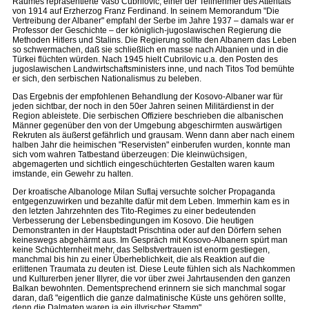
Raumes repräsentierte Vaso Cubrilovic, einer der Teilnehmer des Attentats
von 1914 auf Erzherzog Franz Ferdinand. In seinem Memorandum "Die
Vertreibung der Albaner" empfahl der Serbe im Jahre 1937 – damals war er
Professor der Geschichte – der königlich-jugoslawischen Regierung die
Methoden Hitlers und Stalins. Die Regierung sollte den Albanern das Leben
so schwermachen, daß sie schließlich en masse nach Albanien und in die
Türkei flüchten würden. Nach 1945 hielt Cubrilovic u.a. den Posten des
jugoslawischen Landwirtschaftsministers inne, und nach Titos Tod bemühte
er sich, den serbischen Nationalismus zu beleben.
Das Ergebnis der empfohlenen Behandlung der Kosovo-Albaner war für
jeden sichtbar, der noch in den 50er Jahren seinen Militärdienst in der
Region ableistete. Die serbischen Offiziere beschrieben die albanischen
Männer gegenüber den von der Umgebung abgeschirmten auswärtigen
Rekruten als äußerst gefährlich und grausam. Wenn dann aber nach einem
halben Jahr die heimischen "Reservisten" einberufen wurden, konnte man
sich vom wahren Tatbestand überzeugen: Die kleinwüchsigen,
abgemagerten und sichtlich eingeschüchterten Gestalten waren kaum
imstande, ein Gewehr zu halten.
Der kroatische Albanologe Milan Suflaj versuchte solcher Propaganda
entgegenzuwirken und bezahlte dafür mit dem Leben. Immerhin kam es in
den letzten Jahrzehnten des Tito-Regimes zu einer bedeutenden
Verbesserung der Lebensbedingungen im Kosovo. Die heutigen
Demonstranten in der Hauptstadt Prischtina oder auf den Dörfern sehen
keineswegs abgehärmt aus. Im Gespräch mit Kosovo-Albanern spürt man
keine Schüchternheit mehr, das Selbstvertrauen ist enorm gestiegen,
manchmal bis hin zu einer Überheblichkeit, die als Reaktion auf die
erlittenen Traumata zu deuten ist. Diese Leute fühlen sich als Nachkommen
und Kulturerben jener Illyrer, die vor über zwei Jahrtausenden den ganzen
Balkan bewohnten. Dementsprechend erinnern sie sich manchmal sogar
daran, daß "eigentlich die ganze dalmatinische Küste uns gehören sollte,
denn die Dalmaten waren ja ein illyrischer Stamm".