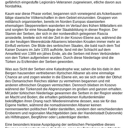
gefährlich eingestufte Legionärs-Veteranen zugewiesen, etliche davon aus
Nordafrika.
Kaum war diese Phase vorbei, begannen sich vorwiegend als Ackerbauern
tätige slawische Völkerschaften in dem Gebiet einzunisten. Gruppen von
militärisch organisierten, bereits im Norden Europas slawisierten
ehemaligen Steppenreitern wanderten im Verlauf des frühen Mittelalters ein
und sorgten für eine Neuauflage der Staatsbildung in dieser Region. Der
Stamm der Serben, der sich in der nordwestlich gelegenen Rascia
ansiedelte, breitete sich mit der Zeit in der Kosovo-Ebene aus, während die
an der heutigen Meeresküste Albaniens lebenden Kroaten immer mehr an
Einfluß verloren. Die Blüte des serbischen Staates, die bald nach dem Tod
Kaiser Dusans im Jahr 1355 aufhörte, fand mit der Schlacht auf dem
Amselfeld von 1389 ein jähes Ende, als die Serben mit ihren Verbündeten
von den Türken aufgerieben wurden. Durch diese Niederlage sind die
Türken zu Erzfeinden der Serben geworden.
Was aus Sicht der Serben eine Katastrophe war, sahen die bis dato in den
Bergen hausenden vertriebenen illyrischen Albaner als eine einmalige
Chance an und zogen wieder in die Ebene ein, wo sie sich unter der Obhut
des Osmanischen Reiches stärker zu vermehren begannen und mit
anderen ethnischen Gruppen vermischten. Dennoch blieben im Kosovo
während der Türkenzeit die Abgrenzungen im großen und ganzen erhalten.
Mit jeder türkischen Niederlage gewannen die Serben in der Region wieder
an Macht und Boden; die erhalten gebliebenen Kulturdenkmäler
bekräftigten ihren Drang nach Wiedereinnahme dessen, was sie für das
Eigene hielten, während die nomadisierenden Albaner keinen
nennenswerten politischen Faktor darstellten, sondern den verschiedensten
Eroberern und regionalen Machtgebilden (wie der Handelsstadt Dubrovnik)
als Hilfstruppen, Bergführer oder Lastenträger dienten.
Eine besonders krasse Ausprägung der serbischen Perspektive dieses