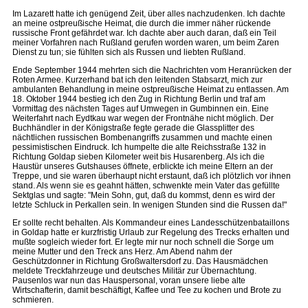
Im Lazarett hatte ich genügend Zeit, über alles nachzudenken. Ich dachte
an meine ostpreußische Heimat, die durch die immer näher rückende
russische Front gefährdet war. Ich dachte aber auch daran, daß ein Teil
meiner Vorfahren nach Rußland gerufen worden waren, um beim Zaren
Dienst zu tun; sie fühlten sich als Russen und liebten Rußland.
Ende September 1944 mehrten sich die Nachrichten vom Heranrücken der
Roten Armee. Kurzerhand bat ich den leitenden Stabsarzt, mich zur
ambulanten Behandlung in meine ostpreußische Heimat zu entlassen. Am
18. Oktober 1944 bestieg ich den Zug in Richtung Berlin und traf am
Vormittag des nächsten Tages auf Umwegen in Gumbinnen ein. Eine
Weiterfahrt nach Eydtkau war wegen der Frontnähe nicht möglich. Der
Buchhändler in der Königstraße fegte gerade die Glassplitter des
nächtlichen russischen Bombenangriffs zusammen und machte einen
pessimistischen Eindruck. Ich humpelte die alte Reichsstraße 132 in
Richtung Goldap sieben Kilometer weit bis Husarenberg. Als ich die
Haustür unseres Gutshauses öffnete, erblickte ich meine Eltern an der
Treppe, und sie waren überhaupt nicht erstaunt, daß ich plötzlich vor ihnen
stand. Als wenn sie es geahnt hätten, schwenkte mein Vater das gefüllte
Sektglas und sagte: "Mein Sohn, gut, daß du kommst, denn es wird der
letzte Schluck in Perkallen sein. In wenigen Stunden sind die Russen da!"
Er sollte recht behalten. Als Kommandeur eines Landesschützenbataillons
in Goldap hatte er kurzfristig Urlaub zur Regelung des Trecks erhalten und
mußte sogleich wieder fort. Er legte mir nur noch schnell die Sorge um
meine Mutter und den Treck ans Herz. Am Abend nahm der
Geschützdonner in Richtung Großwaltersdorf zu. Das Hausmädchen
meldete Treckfahrzeuge und deutsches Militär zur Übernachtung.
Pausenlos war nun das Hauspersonal, voran unsere liebe alte
Wirtschafterin, damit beschäftigt, Kaffee und Tee zu kochen und Brote zu
schmieren.