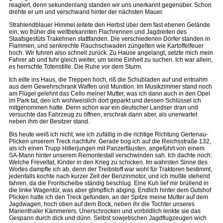
reagiert, denn sekundenlang standen wir uns unerkannt gegenüber. Schon
drehte er um und verschwand hinter der nächsten Mauer.
Strahlendblauer Himmel leitete den Herbst über dem fast ebenen Gelände
ein, wo früher die weltbekannten Flachrennen und Jagdreiten des
Staatsgestüts Trakehnen stattfanden. Die verschiedenen Dörfer standen in
Flammen, und senkrechte Rauchschwaden züngelten wie Kartoffelfeuer
hoch. Wir fuhren also schnell zurück. Zu Hause angelangt, setzte mich mein
Fahrer ab und fuhr gleich weiter, um seine Einheit zu suchen. Ich war allein,
es herrschte Totenstille. Die Ruhe vor dem Sturm.
Ich eilte ins Haus, die Treppen hoch, riß die Schubladen auf und entnahm
aus dem Gewehrschrank Waffen und Munition. Im Musikzimmer stand noch
am Flügel gelehnt das Cello meiner Mutter, was ich dann auch in den Opel
im Park tat, den ich wohlweislich dort geparkt und dessen Schlüssel ich
mitgenommen hatte. Denn schon war ein deutscher Landser dran und
versuchte das Fahrzeug zu öffnen, erschrak dann aber, als unerwartet
neben ihm der Besitzer stand.
Bis heute weiß ich nicht, wie ich zufällig in die richtige Richtung Gertenau-
Plicken unserem Treck nachfuhr. Gerade bog ich auf die Reichsstraße 132,
als ich einen Trupp Hitlerjungen mit Panzerfäusten, angeführt von einem
SA-Mann hinter unserem Remontestall verschwinden sah. Ich dachte noch:
Welche Freveltat, Kinder in den Krieg zu schicken. Im wahrsten Sinne des
Wortes dampfte ich ab, denn der Treibstoff war wohl für Traktoren bestimmt,
jedenfalls kochte nach kurzer Zeit der Benzinmotor, und ich mußte stehend
fahren, da die Frontscheibe ständig beschlug. Eine Kuh lief mir brüllend in
die linke Wagentür, was aber glimpflich abging. Endlich hinter dem Gutshof
Plicken hatte ich den Treck gefunden, an der Spitze meine Mutter auf dem
Jagdwagen, hoch oben auf dem Bock, neben ihr die Tochter unseres
Marienthaler Kämmerers. Unerschrocken und vorbildlich lenkte sie das
Gespann durch dick und dünn. Selbst sowjetischen Jagdflugzeugen wich