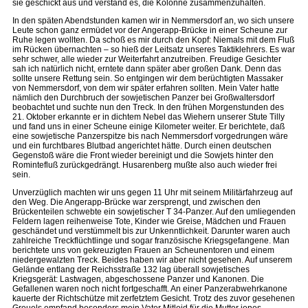
sie geschickt aus und verstand es, die Kolonne zusammenzuhalten.
In den späten Abendstunden kamen wir in Nemmersdorf an, wo sich unsere
Leute schon ganz ermüdet vor der Angerapp-Brücke in einer Scheune zur
Ruhe legen wollten. Da schoß es mir durch den Kopf: Niemals mit dem Fluß
im Rücken übernachten – so hieß der Leitsatz unseres Taktiklehrers. Es war
sehr schwer, alle wieder zur Weiterfahrt anzutreiben. Freudige Gesichter
sah ich natürlich nicht, erntete dann später aber großen Dank. Denn das
sollte unsere Rettung sein. So entgingen wir dem berüchtigten Massaker
von Nemmersdorf, von dem wir später erfahren sollten. Mein Vater hatte
nämlich den Durchbruch der sowjetischen Panzer bei Großwaltersdorf
beobachtet und suchte nun den Treck. In den frühen Morgenstunden des
21. Oktober erkannte er in dichtem Nebel das Wiehern unserer Stute Tilly
und fand uns in einer Scheune einige Kilometer weiter. Er berichtete, daß
eine sowjetische Panzerspitze bis nach Nemmersdorf vorgedrungen wäre
und ein furchtbares Blutbad angerichtet hätte. Durch einen deutschen
Gegenstoß wäre die Front wieder bereinigt und die Sowjets hinter den
Romintefluß zurückgedrängt. Husarenberg mußte also auch wieder frei
sein.
Unverzüglich machten wir uns gegen 11 Uhr mit seinem Militärfahrzeug auf
den Weg. Die Angerapp-Brücke war zersprengt, und zwischen den
Brückenteilen schwebte ein sowjetischer T 34-Panzer. Auf den umliegenden
Feldern lagen reihenweise Tote, Kinder wie Greise, Mädchen und Frauen
geschändet und verstümmelt bis zur Unkenntlichkeit. Darunter waren auch
zahlreiche Treckflüchtlinge und sogar französische Kriegsgefangene. Man
berichtete uns von gekreuzigten Frauen an Scheunentoren und einem
niedergewalzten Treck. Beides haben wir aber nicht gesehen. Auf unserem
Gelände entlang der Reichsstraße 132 lag überall sowjetisches
Kriegsgerät: Lastwagen, abgeschossene Panzer und Kanonen. Die
Gefallenen waren noch nicht fortgeschafft. An einer Panzerabwehrkanone
kauerte der Richtschütze mit zerfetztem Gesicht. Trotz des zuvor gesehenen