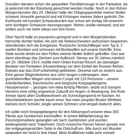
Draußen standen schon die gepackten Treckfahrzeuge in der Parkallee, da
ja jederzeit mit der Räumung gerechnet werden mußte. Noch in den frühen
Morgenstunden des 20. Oktober hatte der Ortsgruppenleiter meiner Mutter
schwere Vorwürfe gemacht und mit Erhängen meines Vaters gedroht. Die
Kuhherde mit hundert Schwarzbunten war schon am Vortag mit unserem
sehr tüchtigen Schweizer davongezogen. Wohin, wußte niemand, und wir
sollten auch nie mehr etwas von ihm hören.
Über Nacht hatte es pausenlos geregnet und in den Morgenstunden
herrschte dichter Nebel. Als sich die Nebelschwaden aufzulösen begannen,
überstürzten sich die Ereignisse. Russische Schlachtflieger vom Typ IL 2
warfen Bomben und schossen mit Bordwaffen auf unsere Gehöfte. Eine
Stute wurde direkt vor den Füßen meiner Mutter tödlich getroffen. Das war
dann allerdings das Zeichen zum Aufbruch. Genau vor 30 Jahren,nämlich
am 20. Oktober 1914, mußte mein Onkel Konrad Reisch als damaliger
Besitzer von Perkallen (Husarenberg) vor dem Einfall der Russen fliehen.
Damals war das Dorf unbehelligt geblieben. Diesmal sah es anders aus.
Eine ganze Wagenkolonne aus zehn langen Leiterwagen, zwei
gummibereiften Wagen und einem Coupé mit 133 Personen – unsere
Arbeiterfamilien, französische und belgische Kriegsgefangene,
Hauspersonal –, gezogen von etwa fünfzig Pferden, setzte sich bangen
Herzens eine völlig ungewisse Zukunft vor Augen, in Bewegung. Die Rote
Armee stand allen Dorfbewohnern als Schreckgespenst im Nacken. An
Abschiedstränen dachte kaum einer. Nur mein jüngster Bruder Winfried,
damals noch Schüler, zeigte seinen Schmerz und vergaß dadurch alles.
Ich sollte noch Kriegsgefangene für den Abtransport unserer etwa 300
Pferde aus Gumbinnen beschaffen. In einem Militärfahrzeug der
Panzergrenadiere gelangten wir nach Gumbinnen und wurden
weitergeleitet nach Trakehnen. Doch russische Panzer fuhren gerade von
der entgegengesetzten Seite in die Ortschaft ein. Wie durch ein Wunder
gelangten wir nicht in ihre Hand. Mein Kraftfahrer hatte sehr schnell