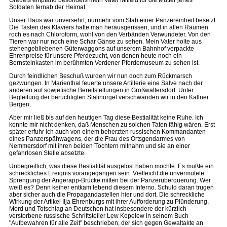
Greuels empfand besonders mein Vater Mitleid für die Mutter jenes
Soldaten fernab der Heimat.
Unser Haus war unversehrt, nurmehr vom Stab einer Panzereinheit besetzt.
Die Tasten des Klaviers hatte man herausgerissen, und in allen Räumen
roch es nach Chloroform, wohl von den Verbänden Verwundeter. Von den
Tieren war nur noch eine Schar Gänse zu sehen. Mein Vater holte aus
stehengebliebenen Güterwaggons auf unserem Bahnhof verpackte
Ehrenpreise für unsere Pferdezucht, von denen heute noch ein
Bernsteinkasten im berühmten Verdener Pferdemuseum zu sehen ist.
Durch feindlichen Beschuß wurden wir nun doch zum Rückmarsch
gezwungen. In Marienthal feuerte unsere Artillerie eine Salve nach der
anderen auf sowjetische Bereitstellungen in Großwaltersdorf. Unter
Begleitung der berüchtigten Stalinorgel verschwanden wir in den Kallner
Bergen.
Aber mir ließ bis auf den heutigen Tag diese Bestialität keine Ruhe. Ich
konnte mir nicht denken, daß Menschen zu solchen Taten fähig wären. Erst
später erfuhr ich auch von einem beherzten russischen Kommandanten
eines Panzerspähwagens, der die Frau des Ortsgendarmes von
Nemmersdorf mit ihren beiden Töchtern mitnahm und sie an einer
gefahrlosen Stelle absetzte.
Unbegreiflich, was diese Bestialität ausgelöst haben mochte. Es mußte ein
schreckliches Ereignis vorangegangen sein. Vielleicht die unvermutete
Sprengung der Angerapp-Brücke mitten bei der Panzerüberquerung. Wer
weiß es? Denn keiner entkam lebend diesem Inferno. Schuld daran trugen
aber sicher auch die Propagandastellen hier und dort. Die schreckliche
Wirkung der Artikel Ilja Ehrenburgs mit ihrer Aufforderung zu Plünderung,
Mord und Totschlag an Deutschen hat insbesondere der kürzlich
verstorbene russische Schriftsteller Lew Kopelew in seinem Buch
"Aufbewahren für alle Zeit" beschrieben, der sich gegen Gewaltakte an