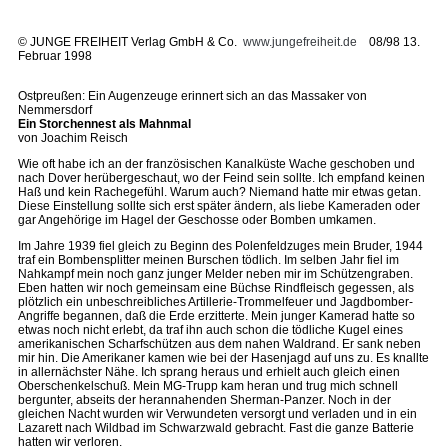
©
JUNGE FREIHEIT Verlag GmbH & Co.
www.jungefreiheit.de
08/98 13.
Februar 1998
Ostpreußen: Ein Augenzeuge erinnert sich an das Massaker von
Nemmersdorf
Ein Storchennest als Mahnmal
von Joachim Reisch
Wie oft habe ich an der französischen Kanalküste Wache geschoben und
nach Dover herübergeschaut, wo der Feind sein sollte. Ich empfand keinen
Haß und kein Rachegefühl. Warum auch? Niemand hatte mir etwas getan.
Diese Einstellung sollte sich erst später ändern, als liebe Kameraden oder
gar Angehörige im Hagel der Geschosse oder Bomben umkamen.
Im Jahre 1939 fiel gleich zu Beginn des Polenfeldzuges mein Bruder, 1944
traf ein Bombensplitter meinen Burschen tödlich. Im selben Jahr fiel im
Nahkampf mein noch ganz junger Melder neben mir im Schützengraben.
Eben hatten wir noch gemeinsam eine Büchse Rindfleisch gegessen, als
plötzlich ein unbeschreibliches Artillerie-Trommelfeuer und Jagdbomber-
Angriffe begannen, daß die Erde erzitterte. Mein junger Kamerad hatte so
etwas noch nicht erlebt, da traf ihn auch schon die tödliche Kugel eines
amerikanischen Scharfschützen aus dem nahen Waldrand. Er sank neben
mir hin. Die Amerikaner kamen wie bei der Hasenjagd auf uns zu. Es knallte
in allernächster Nähe. Ich sprang heraus und erhielt auch gleich einen
Oberschenkelschuß. Mein MG-Trupp kam heran und trug mich schnell
bergunter, abseits der herannahenden Sherman-Panzer. Noch in der
gleichen Nacht wurden wir Verwundeten versorgt und verladen und in ein
Lazarett nach Wildbad im Schwarzwald gebracht. Fast die ganze Batterie
hatten wir verloren.