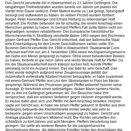
Das Gericht verurteilte ihn in Abwesenheit zu 21 Jahren Gefängnis. Die
langjährigen Freiheitsstrafen wurden bereits vor Jahren um jeweils ein
Viertel ihrer Dauer verkürzt. Peter Matern wurde zu Last gelegt, Sprengstoff
besorgt und aufbewahrt zu haben. Im selben Prozeß wurden Norbert
Burger, Peter Kienesberger und Erhard Hartung zu lebenslanger Haft
verurteilt. Die Richter befanden sie für schuldig, bei einem Anschlag einen
Menschen getötet zu haben. In Gerhard Pfeffers Fall sollte Italien nicht nur
begnadigen, sondern rehabilitieren. Der Europäische Gerichtshof für
Menschenrechte in Straßburg verurteilte Italien 1993 wegen des Prozesses
gegen Gerhard Pfeffer. Das Gericht entschied, daß der italienische Staat
eine Entschädigung für den Linzer Geschäftsmann zahlen sollte. Ein
Bozener Gericht verurteilte ihn 1988 in Abwesenheit. Staatsanwalt Cuno
Tarfusser warf ihm vor, am 4. November 1984 einen Hochspannungsmast in
der Nähe von Meran gesprengt zu haben. Ohne einen belastenden Beweis
zu haben, forderte er gar neun Jahre und sechs Monate Haft für Pfeffer. Da
ihn die Staatsanwaltschaft durch Interpol suchen ließ, konnte Pfeffer
jahrelang nicht ins Ausland reisen. Das war fatal für sein Geschäft. Das
Urteil wurde lediglich aufgrund einer Zeugenaussage gefällt: der
dutzendfach vorbestrafte Adalbert Holzner behauptete, er habe zusammen
mit einem Gerhard Pfeffer aus Linz den Strommasten in Plars bei Meran
gesprengt. Während des Prozesses gegen Pfeffer widerrief Holzner seine
Aussage. Er beschrieb einen spitzbärtigen, dicken Mann namens Nocito,
der zu ihm ins Gefängnis gekommen sei. Der Besucher habe ihm
versprochen, daß ein anderes Verfahren gegen Holzner eingestellt werde.
Er müsse dafür aber sich und Pfeffer mit dem Anschlag belasten. Holzner
sagte vor Gericht aus, er habe nie einen Pfeffer gekannt. In Briefen aus dem
Gefängnis beteuerte der Kleinkriminelle immer wieder, wie sehr er
bedauere, gegen einen Unschuldigen ausgesagt zu haben. Gericht und
Anklage glaubten Holzners Widerruf nicht. Die Richter verurteilten ihn
schließlich zu fünf Jahren und acht Monaten. Pfeffers Verurteilung kam
gelegen: Sie sollte als weiterer Beweis für die pangermanische
Verschwörung dienen, die italienische Ermittler hinter den Anschlägen der