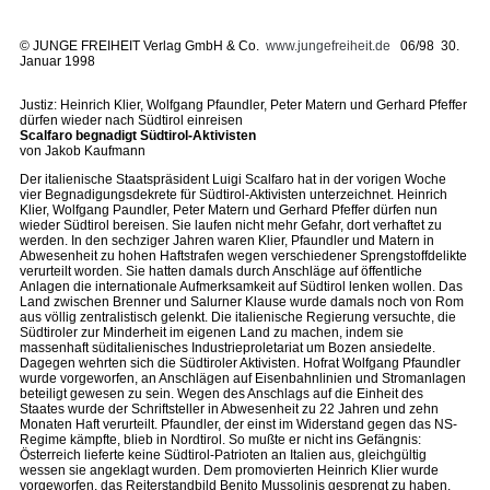
©
JUNGE FREIHEIT Verlag GmbH & Co.
www.jungefreiheit.de
06/98 30.
Januar 1998
Justiz: Heinrich Klier, Wolfgang Pfaundler, Peter Matern und Gerhard Pfeffer
dürfen wieder nach Südtirol einreisen
Scalfaro begnadigt Südtirol-Aktivisten
von Jakob Kaufmann
Der italienische Staatspräsident Luigi Scalfaro hat in der vorigen Woche
vier Begnadigungsdekrete für Südtirol-Aktivisten unterzeichnet. Heinrich
Klier, Wolfgang Paundler, Peter Matern und Gerhard Pfeffer dürfen nun
wieder Südtirol bereisen. Sie laufen nicht mehr Gefahr, dort verhaftet zu
werden. In den sechziger Jahren waren Klier, Pfaundler und Matern in
Abwesenheit zu hohen Haftstrafen wegen verschiedener Sprengstoffdelikte
verurteilt worden. Sie hatten damals durch Anschläge auf öffentliche
Anlagen die internationale Aufmerksamkeit auf Südtirol lenken wollen. Das
Land zwischen Brenner und Salurner Klause wurde damals noch von Rom
aus völlig zentralistisch gelenkt. Die italienische Regierung versuchte, die
Südtiroler zur Minderheit im eigenen Land zu machen, indem sie
massenhaft süditalienisches Industrieproletariat um Bozen ansiedelte.
Dagegen wehrten sich die Südtiroler Aktivisten. Hofrat Wolfgang Pfaundler
wurde vorgeworfen, an Anschlägen auf Eisenbahnlinien und Stromanlagen
beteiligt gewesen zu sein. Wegen des Anschlags auf die Einheit des
Staates wurde der Schriftsteller in Abwesenheit zu 22 Jahren und zehn
Monaten Haft verurteilt. Pfaundler, der einst im Widerstand gegen das NS-
Regime kämpfte, blieb in Nordtirol. So mußte er nicht ins Gefängnis:
Österreich lieferte keine Südtirol-Patrioten an Italien aus, gleichgültig
wessen sie angeklagt wurden. Dem promovierten Heinrich Klier wurde
vorgeworfen, das Reiterstandbild Benito Mussolinis gesprengt zu haben.