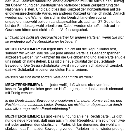
der Bewußseinsveränderung. Aber gleichzeitig muß sie auch einen Beitrag
zur Überwindung der unerträglichen parteipolitischen Zersplitterung der
Nationalen leisten. Und da gibt es das Konzept der Konzentration auf die
erfolgversprechendste Partei, ein anderes Konzept kenne ich nicht. Danach
werden sich die Wähler, die sich in der Deutschland-Bewegung
engagieren, sowohl bei den Landtagswahlen als auch am 27. September
bei der Bundestagswahl orientieren. Dabei werden sie hoffentlich auf ihr
Gewissen hören und nicht auf den Verfassungschutz.
Entfallen Sie nicht als Gesprächspartner für andere Parteien, wenn Sie sich
so eindeutig auf die Republikaner festlegen?
MECHTERSHEIMER:
Wir legen uns ja nicht auf die Republikaner fest,
sondern wir wollen, daß sie wie jede andere Partei als Gespächspartner
akzeptiert werden. Wir kämpfen für die Gleichbehandlung aller Parteien, die
uns inhaltlich nahestehen. Das ist die neue Qualität der Deutschland-
Bewegung. Die Gesprächsfähigkeit wird im übrigen nicht dadurch zerstört,
daß wir Solidarität mit einer verfolgten Partei zeigen.
Müssen Sie sich nicht sorgen, vereinnahmt zu werden?
MECHTERSHEIMER:
Nein, jeder weiß, daß wir uns nicht vereinnahmen
lassen. Da gibt es sicher gewisse Hoffnungen, aber das hat noch niemand
mit Erfolg versucht.
In der Deutschland-Bewegung engagieren sich neben Konservativen und
Rechten auch nationale Linke. Werden die nicht eher abgeschreckt durch
eine allzu enge rechte Parteianbindung?
MECHTERSHEIMER:
Es gibt keine Bindung an eine Rechtspartei. Es gibt
nur die neue Position, daß man auch mit den Republikanern so umgeht wie
mit jeder anderen demokratischen Partei. Ich bin derjenige, der wohl am
stärksten das Primat der Bewegung vor den Parteien immer wieder predigt.