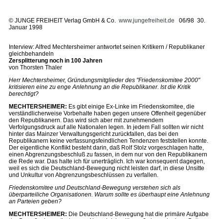
©
JUNGE FREIHEIT Verlag GmbH & Co.
www.jungefreiheit.de
06/98 30.
Januar 1998
Interview: Alfred Mechtersheimer antwortet seinen Kritikern / Republikaner
gleichbehandeln
Zersplitterung noch in 100 Jahren
von Thorsten Thaler
Herr Mechtersheimer, Gründungsmitglieder des "Friedenskomitee 2000"
kritisieren eine zu enge Anlehnung an die Republikaner. Ist die Kritik
berechtigt?
MECHTERSHEIMER:
Es gibt einige Ex-Linke im Friedenskomitee, die
verständlicherweise Vorbehalte haben gegen unsere Offenheit gegenüber
den Republikanern. Das wird sich aber mit zunehmendem
Verfolgungsdruck auf alle Nationalen legen. In jedem Fall sollten wir nicht
hinter das Mainzer Verwaltungsgericht zurückfallen, das bei den
Republikanern keine verfassungsfeindlichen Tendenzen feststellen konnte.
Der eigentliche Konflikt besteht darin, daß Rolf Stolz vorgeschlagen hatte,
einen Abgrenzungsbeschluß zu fassen, in dem nur von den Republikanern
die Rede war. Das halte ich für unerträglich. Ich war konsequent dagegen,
weil es sich die Deutschland-Bewegung nicht leisten darf, in diese Unsitte
und Unkultur von Abgrenzungsbeschlüssen zu verfallen.
Friedenskomitee und Deutschland-Bewegung verstehen sich als
überparteiliche Organisationen. Warum sollte es überhaupt eine Anlehnung
an Parteien geben?
MECHTERSHEIMER:
Die Deutschland-Bewegung hat die primäre Aufgabe