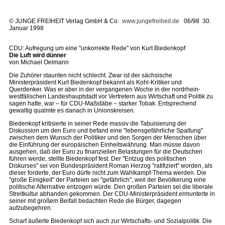
©
JUNGE FREIHEIT Verlag GmbH & Co.
www.jungefreiheit.de
06/98 30.
Januar 1998
CDU: Aufregung um eine "unkorrekte Rede" von Kurt Biedenkopf
Die Luft wird dünner
von Michael Oelmann
Die Zuhörer staunten nicht schlecht. Zwar ist der sächsische
Ministerpräsident Kurt Biedenkopf bekannt als Kohl-Kritiker und
Querdenker. Was er aber in der vergangenen Woche in der nordrhein-
westfälischen Landeshauptstadt vor Vertretern aus Wirtschaft und Politik zu
sagen hatte, war – für CDU-Maßstäbe – starker Tobak. Entsprechend
gewaltig qualmte es danach in Unionskreisen.
Biedenkopf kritisierte in seiner Rede massiv die Tabuisierung der
Diskussion um den Euro und befand eine "lebensgefährliche Spaltung"
zwischen dem Wunsch der Politiker und den Sorgen der Menschen über
die Einführung der europäischen Einheitswährung. Man müsse davon
ausgehen, daß der Euro zu finanziellen Belastungen für die Deutschen
führen werde, stellte Biedenkopf fest. Der "Entzug des politischen
Diskurses" sei von Bundespräsident Roman Herzog "ratifiziert" worden, als
dieser forderte, der Euro dürfe nicht zum Wahlkampf-Thema werden. Die
"große Einigkeit" der Parteien sei "gefährlich", weil der Bevölkerung eine
politische Alternative entzogen würde. Den großen Parteien sei die liberale
Streitkultur abhanden gekommen. Der CDU-Ministerpräsident ermunterte in
seiner mit großem Beifall bedachten Rede die Bürger, dagegen
aufzubegehren.
Scharf äußerte Biedenkopf sich auch zur Wirtschafts- und Sozialpolitik. Die