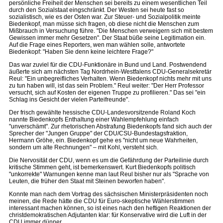
persönliche Freiheit der Menschen sei bereits zu einem wesentlichen Teil
durch den Sozialstaat eingschränkt. Der Westen sei heute fast so
sozialistisch, wie es der Osten war. Zur Steuer- und Sozialpolitik meinte
Biedenkopf, man müsse sich fragen, ob diese nicht die Menschen zum
Mißbrauch in Versuchung führe. "Die Menschen verweigern sich mit bestem
Gewissen immer mehr Gesetzen". Der Staat büße seine Legitimation ein.
Auf die Frage eines Reporters, wen man wählen solle, antwortete
Biedenkopf: "Haben Sie denn keine leichtere Frage?"
Das war zuviel für die CDU-Funktionäre in Bund und Land. Postwendend
äußerte sich am nächsten Tag Nordrhein-Westfalens CDU-Generalsekretär
Reul: "Ein unbegreifliches Verhalten. Wenn Biedenkopf nichts mehr mit uns
zu tun haben will, ist das sein Problem." Reul weiter: "Der Herr Professor
versucht, sich auf Kosten der eigenen Truppe zu profilieren." Das sei "ein
Schlag ins Gesicht der vielen Parteifreunde".
Der frisch gewählte hessische CDU-Landesvorsitzende Roland Koch
nannte Biedenkopfs Enthaltung einer Wahlempfehlung einfach
"unverschämt". Zur rhetorischen Abstrafung Biedenkopfs fand sich auch der
Sprecher der "Jungen Gruppe" der CDU/CSU-Bundestagsfraktion,
Hermann Gröhe, ein. Biedenkopf gehe es "nicht um neue Wahrheiten,
sondern um alte Rechnungen" – mit Kohl, versteht sich.
Die Nervosität der CDU, wenn es um die Gefährdung der Parteilinie durch
kritische Stimmen geht, ist bemerkenswert. Kurt Biedenkopfs politisch
"unkorrekte" Warnungen kenne man laut Reul bisher nur als "Sprache von
Leuten, die früher den Staat mit Steinen beworfen haben".
Konnte man nach dem Vortrag des sächsischen Ministerpräsidenten noch
meinen, die Rede hätte die CDU für Euro-skeptische Wählerstimmen
interessant machen können, so ist eines nach den heftigen Reaktionen der
christdemokratischen Adjutanten klar: für Konservative wird die Luft in der
CDU immer dünner.