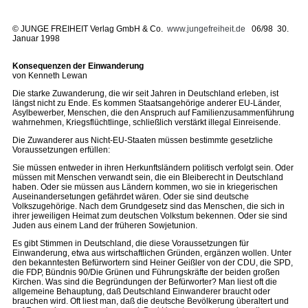
©
JUNGE FREIHEIT Verlag GmbH & Co.
www.jungefreiheit.de
06/98 30.
Januar 1998
Konsequenzen der Einwanderung
von Kenneth Lewan
Die starke Zuwanderung, die wir seit Jahren in Deutschland erleben, ist
längst nicht zu Ende. Es kommen Staatsangehörige anderer EU-Länder,
Asylbewerber, Menschen, die den Anspruch auf Familienzusammenführung
wahrnehmen, Kriegsflüchtlinge, schließlich verstärkt illegal Einreisende.
Die Zuwanderer aus Nicht-EU-Staaten müssen bestimmte gesetzliche
Voraussetzungen erfüllen:
Sie müssen entweder in ihren Herkunftsländern politisch verfolgt sein. Oder
müssen mit Menschen verwandt sein, die ein Bleiberecht in Deutschland
haben. Oder sie müssen aus Ländern kommen, wo sie in kriegerischen
Auseinandersetungen gefährdet wären. Oder sie sind deutsche
Volkszugehörige. Nach dem Grundgesetz sind das Menschen, die sich in
ihrer jeweiligen Heimat zum deutschen Volkstum bekennen. Oder sie sind
Juden aus einem Land der früheren Sowjetunion.
Es gibt Stimmen in Deutschland, die diese Voraussetzungen für
Einwanderung, etwa aus wirtschaftlichen Gründen, ergänzen wollen. Unter
den bekanntesten Befürwortern sind Heiner Geißler von der CDU, die SPD,
die FDP, Bündnis 90/Die Grünen und Führungskräfte der beiden großen
Kirchen. Was sind die Begründungen der Befürworter? Man liest oft die
allgemeine Behauptung, daß Deutschland Einwanderer braucht oder
brauchen wird. Oft liest man, daß die deutsche Bevölkerung überaltert und