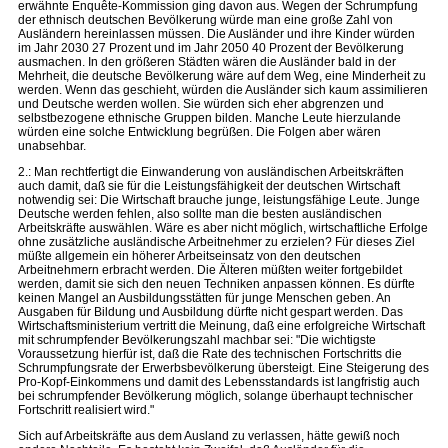
erwähnte Enquête-Kommission ging davon aus. Wegen der Schrumpfung
der ethnisch deutschen Bevölkerung würde man eine große Zahl von
Ausländern hereinlassen müssen. Die Ausländer und ihre Kinder würden
im Jahr 2030 27 Prozent und im Jahr 2050 40 Prozent der Bevölkerung
ausmachen. In den größeren Städten wären die Ausländer bald in der
Mehrheit, die deutsche Bevölkerung wäre auf dem Weg, eine Minderheit zu
werden. Wenn das geschieht, würden die Ausländer sich kaum assimilieren
und Deutsche werden wollen. Sie würden sich eher abgrenzen und
selbstbezogene ethnische Gruppen bilden. Manche Leute hierzulande
würden eine solche Entwicklung begrüßen. Die Folgen aber wären
unabsehbar.
2.: Man rechtfertigt die Einwanderung von ausländischen Arbeitskräften
auch damit, daß sie für die Leistungsfähigkeit der deutschen Wirtschaft
notwendig sei: Die Wirtschaft brauche junge, leistungsfähige Leute. Junge
Deutsche werden fehlen, also sollte man die besten ausländischen
Arbeitskräfte auswählen. Wäre es aber nicht möglich, wirtschaftliche Erfolge
ohne zusätzliche ausländische Arbeitnehmer zu erzielen? Für dieses Ziel
müßte allgemein ein höherer Arbeitseinsatz von den deutschen
Arbeitnehmern erbracht werden. Die Älteren müßten weiter fortgebildet
werden, damit sie sich den neuen Techniken anpassen können. Es dürfte
keinen Mangel an Ausbildungsstätten für junge Menschen geben. An
Ausgaben für Bildung und Ausbildung dürfte nicht gespart werden. Das
Wirtschaftsministerium vertritt die Meinung, daß eine erfolgreiche Wirtschaft
mit schrumpfender Bevölkerungszahl machbar sei: "Die wichtigste
Voraussetzung hierfür ist, daß die Rate des technischen Fortschritts die
Schrumpfungsrate der Erwerbsbevölkerung übersteigt. Eine Steigerung des
Pro-Kopf-Einkommens und damit des Lebensstandards ist langfristig auch
bei schrumpfender Bevölkerung möglich, solange überhaupt technischer
Fortschritt realisiert wird."
Sich auf Arbeitskräfte aus dem Ausland zu verlassen, hätte gewiß noch