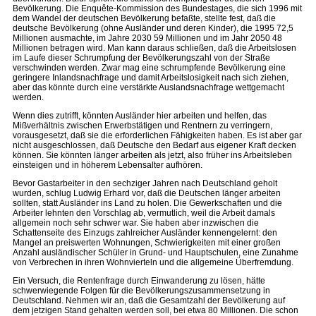
Bevölkerung. Die Enquête-Kommission des Bundestages, die sich 1996 mit
dem Wandel der deutschen Bevölkerung befaßte, stellte fest, daß die
deutsche Bevölkerung (ohne Ausländer und deren Kinder), die 1995 72,5
Millionen ausmachte, im Jahre 2030 59 Millionen und im Jahr 2050 48
Millionen betragen wird. Man kann daraus schließen, daß die Arbeitslosen
im Laufe dieser Schrumpfung der Bevölkerungszahl von der Straße
verschwinden werden. Zwar mag eine schrumpfende Bevölkerung eine
geringere Inlandsnachfrage und damit Arbeitslosigkeit nach sich ziehen,
aber das könnte durch eine verstärkte Auslandsnachfrage wettgemacht
werden.
Wenn dies zutrifft, könnten Ausländer hier arbeiten und helfen, das
Mißverhältnis zwischen Erwerbstätigen und Rentnern zu verringern,
vorausgesetzt, daß sie die erforderlichen Fähigkeiten haben. Es ist aber gar
nicht ausgeschlossen, daß Deutsche den Bedarf aus eigener Kraft decken
können. Sie könnten länger arbeiten als jetzt, also früher ins Arbeitsleben
einsteigen und in höherem Lebensalter aufhören.
Bevor Gastarbeiter in den sechziger Jahren nach Deutschland geholt
wurden, schlug Ludwig Erhard vor, daß die Deutschen länger arbeiten
sollten, statt Ausländer ins Land zu holen. Die Gewerkschaften und die
Arbeiter lehnten den Vorschlag ab, vermutlich, weil die Arbeit damals
allgemein noch sehr schwer war. Sie haben aber inzwischen die
Schattenseite des Einzugs zahlreicher Ausländer kennengelernt: den
Mangel an preiswerten Wohnungen, Schwierigkeiten mit einer großen
Anzahl ausländischer Schüler in Grund- und Hauptschulen, eine Zunahme
von Verbrechen in ihren Wohnvierteln und die allgemeine Überfremdung.
Ein Versuch, die Rentenfrage durch Einwanderung zu lösen, hätte
schwerwiegende Folgen für die Bevölkerungszusammensetzung in
Deutschland. Nehmen wir an, daß die Gesamtzahl der Bevölkerung auf
dem jetzigen Stand gehalten werden soll, bei etwa 80 Millionen. Die schon