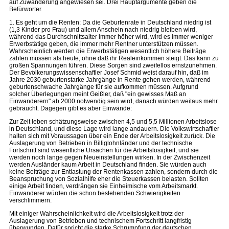
auf Zuwanderung angewiesen sei. Drei Hauptargumente geben die
Befürworter.
1. Es geht um die Renten: Da die Geburtenrate in Deutschland niedrig ist
(1,3 Kinder pro Frau) und allem Anschein nach niedrig bleiben wird,
während das Durchschnittsalter immer höher wird, wird es immer weniger
Erwerbstätige geben, die immer mehr Rentner unterstützen müssen.
Wahrscheinlich werden die Erwerbstätigen wesentlich höhere Beiträge
zahlen müssen als heute, ohne daß ihr Realeinkommen steigt. Das kann zu
großen Spannungen führen. Diese Sorgen sind zweifellos ernstzunehmen.
Der Bevölkerungswissenschaftler Josef Schmid weist darauf hin, daß im
Jahre 2030 geburtenstarke Jahrgänge in Rente gehen werden, während
geburtenschwache Jahrgänge für sie aufkommen müssen. Aufgrund
solcher Überlegungen meint Geißler, daß "ein gewisses Maß an
Einwanderern" ab 2000 notwendig sein wird, danach würden weitaus mehr
gebraucht. Dagegen gibt es aber Einwände:
Zur Zeit leben schätzungsweise zwischen 4,5 und 5,5 Millionen Arbeitslose
in Deutschland, und diese Lage wird lange andauern. Die Volkswirtschaftler
halten sich mit Voraussagen über ein Ende der Arbeitslosigkeit zurück. Die
Auslagerung von Betrieben in Billiglohnländer und der technische
Fortschritt sind wesentliche Ursachen für die Arbeitslosigkeit, und sie
werden noch lange gegen Neueinstellungen wirken. In der Zwischenzeit
werden Ausländer kaum Arbeit in Deutschland finden. Sie würden auch
keine Beiträge zur Entlastung der Rentenkassen zahlen, sondern durch die
Beanspruchung von Sozialhilfe eher die Steuerkassen belasten. Sollten
einige Arbeit finden, verdrängen sie Einheimische vom Arbeitsmarkt.
Einwanderer würden die schon bestehenden Schwierigkeiten
verschlimmern.
Mit einiger Wahrscheinlichkeit wird die Arbeitslosigkeit trotz der
Auslagerung von Betrieben und technischem Fortschritt langfristig
überwunden. Dafür spricht die starke Schrumpfung der deutschen