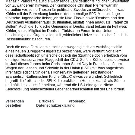
Magazin Panorama auf die wachsende Zahl deutschfeindlicher Gewalttaten
von Zuwanderern hinwies. Der Kriminologe Christian Pfeiffer warf ihr
daraufhin vor, seine Thesen für politische Zwecke zu mißbrauchen – was
Köhler mit der Bemerkung konterte, der ehemalige SPD-Minister frage
türkische Jugendliche lieber, „ob sie Nazi-Floskeln wie ‘Deutschland den
Deutschen! Ausländer raus!’ zustimmten, anstatt ihnen adäquate Fragen zu
stellen“. Auch die Türkische Gemeinde in Deutschland bekam ihr Fett weg:
Köhler, selbst Mitglied im Deutsch-Türkischen Forum in der Union,
beschuldigte die Organisation, mit „widerlicher Hetze ... deutschenfeindliche
Ressentiments“ zu schüren.
Doch die neue Familienministerin deswegen gleich als Aushängeschild
eines neuen „Dregger“-Flügels zu bezeichnen, wäre verfrüht: Vor allem
gesellschaftspolitisch unterscheidet sich die 32jährige doch erheblich vom
einstigen konservativen Flaggschiff der CDU. So fuhr Köhler beispielsweise
im Juni dieses Jahres beim Christopher Street Day in Frankfurt auf dem
Wagen der Lesben und Schwule in der Union (LSU) mit, was angesichts
ihrer Mitgliedschaft in der als konservativ geltenden selbständigen
Evangelisch-Lutherischen Kirche (SELK) etwas verwundert. Schließlich
begreift die freikirchliche SELK die praktizierte Homosexualität als Sünde
und hält diese auch für heilbar, während die LSU eine gesetzliche
Gleichstellung homosexueller Lebenspartnerschaften mit der Ehe fordert.
Versenden
Drucken
Probeabo
bestellen
Datenschutzerklärung