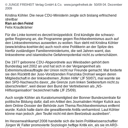
© JUNGE FREIHEIT Verlag GmbH & Co.
www.jungefreiheit.de
50/09 04. Dezember
2009
Kristina Köhler. Die neue CDU-Ministerin zeigte sich bislang erfrischend
streitbar
Ran an den Feind
Felix Krautkrämer
Für die Linke kommt es derzeit knüppeldick: Erst kündigte die schwarz-
gelbe Regierung an, die Programme gegen Rechtsextremismus auch auf
den Linksextremismus ausweiten zu wollen. Nun steht mit Kristina Köhler
(www.kristina-koehler.de) auch noch eine Politikerin an der Spitze des
hierfür zuständigen Familienministeriums, die seit Jahren warnt, das
linksextreme und islamistische Gefahrenpotential nicht zu unterschätzen.
Die 1977 geborene CDU-Abgeordnete aus Wiesbaden gehört dem
Bundestag seit 2002 an und hat sich in der Vergangenheit als
Extremismusbeauftragte der Union nicht nur Freunde gemacht. Mal forderte
sie den Rücktritt der Juso-Vorsitzenden Franziska Drohsel wegen deren
Mitgliedschaft in der linksextremen „Roten Hilfe“ (JF 50/07), mal warnte sie
den SPD-Nachwuchs davor, „die Grenze zum linken Sektierertum nicht zu
überschreiten“, weil dieser den Bund der Vertriebenen als „NS-
Hilfsorganisation“ bezeichnet hatte (JF 25/09).
Auch sorgte Köhler als Kuratoriumsmitglied der Bonner Bundeszentrale für
politische Bildung dafür, daß ein Artikel des Journalisten Holger Kulick aus
dem Online-Dossier der Behörde zum Thema Rechtsextremismus entfernt
wurde. Kulick hatte darin die gewaltbereite Antifa verharmlost. Laut Köhler
könne man jedoch „den Teufel nicht mit dem Beelzebub austreiben“.
Im Hessenwahlkampf 2008 handelte sich die beim Politikwissenschaftler
Jürgen W. Falter promovierte Soziologin heftige Kritik ein, als sie im ARD-