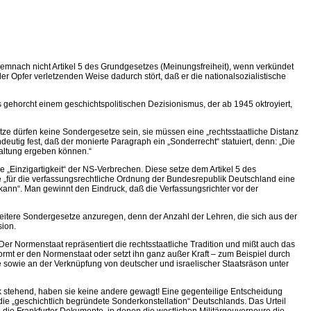
demnach nicht Artikel 5 des Grundgesetzes (Meinungsfreiheit), wenn verkündet
 der Opfer verletzenden Weise dadurch stört, daß er die nationalsozialistische
s gehorcht einem geschichtspolitischen Dezisionismus, der ab 1945 oktroyiert,
tze dürfen keine Sondergesetze sein, sie müssen eine „rechtsstaatliche Distanz
eutig fest, daß der monierte Paragraph ein „Sonderrecht“ statuiert, denn: „Die
Haltung ergeben können.“
e „Einzigartigkeit“ der NS-Verbrechen. Diese setze dem Artikel 5 des
„für die verfassungsrechtliche Ordnung der Bundesrepublik Deutschland eine
kann“. Man gewinnt den Eindruck, daß die Verfassungsrichter vor der
 weitere Sondergesetze anzuregen, denn der Anzahl der Lehren, die sich aus der
sion.
er Normenstaat repräsentiert die rechtsstaatliche Tradition und mißt auch das
ormt er den Normenstaat oder setzt ihn ganz außer Kraft – zum Beispiel durch
ie sowie an der Verknüpfung von deutscher und israelischer Staatsräson unter
uck stehend, haben sie keine andere gewagt! Eine gegenteilige Entscheidung
 die „geschichtlich begründete Sonderkonstellation“ Deutschlands. Das Urteil