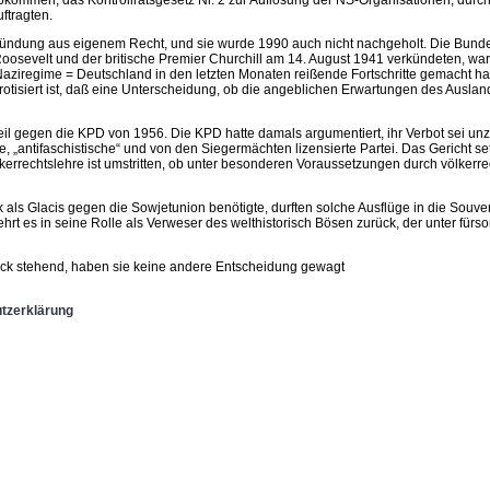
 Abkommen, das Kontrollratsgesetz Nr. 2 zur Auflösung der NS-Organisationen, durc
ftragten.
ndung aus eigenem Recht, und sie wurde 1990 auch nicht nachgeholt. Die Bundes
 Roosevelt und der britische Premier Churchill am 14. August 1941 verkündeten, war
Naziregime = Deutschland in den letzten Monaten reißende Fortschritte gemacht hat“
tisiert ist, daß eine Unterscheidung, ob die angeblichen Erwartungen des Auslands
surteil gegen die KPD von 1956. Die KPD hatte damals argumentiert, ihr Verbot sei
„antifaschistische“ und von den Siegermächten lizensierte Partei. Das Gericht s
 Völkerrechtslehre ist umstritten, ob unter besonderen Voraussetzungen durch völke
 als Glacis gegen die Sowjetunion benötigte, durften solche Ausflüge in die Sou
 in seine Rolle als Verweser des welthistorisch Bösen zurück, der unter fürsorgl
ruck stehend, haben sie keine andere Entscheidung gewagt
tzerklärung