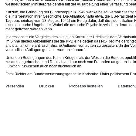
führt an, wodurch diese markiert ist: durch die Atlantik-Charta, das Potsdamer
westdeutschen Ministerpräsidenten mit der Ausarbeitung einer Verfassung beau
Kurzum, die Gründung der Bundesrepublik 1949 war keine souveräne Staatsgrü
die Interpretation ihrer Geschichte. Die Atlantik-Charta etwa, die US-Präsident
Tagebucheintrag vom 18. August 1941) ein Beleg dafür, daß die „Identifikation 
rechtspolitische Ungeheuer. Wobei die deutsche Psyche inzwischen derart neuro
mehr getroffen werden kann.
Interessant ist ein Vergleich des aktuellen Karlsruher Urteils mit dem Verbot
Im Sinne dieses Abkommens sei die KPD eine gegen das NS-Regime gerichtete, 
antitotalitär, ohne antifaschistische Auflagen von außen zu gestalten: „In der
verbindliche Auflagen gemacht werden können.“
Unter den Bedingungen des Kalten Krieges, als der Westen die Bundesrepublik
zusammengebrochen und Deutschland nur noch von Freunden umgeben ist, kehrt es
Funktion inzwischen auch höchstrichterlich an.
Foto: Richter am Bundesverfassungsgericht in Karlsruhe: Unter politischem D
Versenden
Drucken
Probeabo bestellen
Datenschu