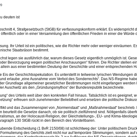
09
u deuten ist
hnitt 4, Strafgesetzbuch (StGB) für verfassungskonform erklärt. Es widerspricht 
wer öffentlich oder in einer Versammlung den öffentlichen Frieden in einer die Würde
g. Ihr Urteil ist ein politisches, wie die Richter mehr oder weniger einräumen. E
anische Staatsräson bestimmt.
chst legen sie ausführlich dar, warum dieses Gesetz eigentlich unmöglich ist. Gese
oder Bevorzugung wegen politischer Anschauungen“ führen. Die Richter stellen eind
 sich allein aus einer bestimmten Deutung der Geschichte und einer entsprechenden 
 Eis der Geschichtsspekulation. Es unterstellt in teilweise lyrischen Wendungen di
e und erlaube „eine Ausnahme vom Verbot des Sonderrechts“. Das NS-Regime habe 
uf der Grundlage allgemeiner gesetzlicher Bestimmungen nicht eingefangen werden 
der Auschwitz als den „Gründungsmythos“ der Bundesrepublik bezeichnete.
ng“ des Urteils weit über den konkreten Fall hinaus. Tatsächlich ist es geeignet,
etzung“ erfreuen sich zunehmender Beliebtheit und ersetzen die politische Diskus
Konflikt und das Zusammenspiel von „Normenstaat“ und „Maßnahmestaat“ beschrieb. D
eurteilt die Gesetze danach, ob sie politisch zielführend sind. Nötigenfalls überf
uralismus, an der Holocaust-Religion, der Gleichstellungs-, EU- und Klima-Ideolog
Paragraph 130 StGB rückt in den Bereich des Vorstellbaren.
träubende Entscheidung (1 BvR 2150/08) ist schlichtweg der: Unter politischem Dr
e Formulierung des Gerichts zielt nicht nur auf temporäre Stimmungen, sondern auf