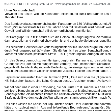
© JUNGE FREIHEIT Verlag GmbH & Co.
www.jungefreiheit.de
49/09 27. November 20
Unter Vormundschaft
Verweser des Bösen: Wie die Karlsruher Entscheidung zum Paragraphen 130 z
Thorsten Hinz
Das Bundesverfassungsgericht hat den Paragraphen 130 (Volksverhetzung), Absc
wird: „Mit Freiheitsstrafe bis zu drei Jahren oder mit Geldstrafe wird bestraft, 
Gewalt- und Willkürherrschaft billigt, verherrlicht oder rechtfertigt.“
Der Paragraph 130 StGB betrifft auch die Holocaust-Leugnung bzw. -Verharmlosun
dann akzeptiert und verinnerlicht worden ist und der heute die bundesrepublik
Das schlechte Gewissen der Verfassungsrichter ist mit Händen zu greifen. Zunä
durch Meinungsneutralität“ wahren. Sie dürfen nicht zu „einer Benachteiligung 
Vorschrift pönalisiert (stellt unter Strafe – Th. H.) Meinungsäußerungen, die
Um das Gesetz dennoch zu rechtfertigen, begibt sich Karlsruhe auf das brüchige
Grundgesetzes, der die Meinungsfreiheit verbürgt, eine „immanente“ Schrank
gegenbildliche identitätsprägende Bedeutung, die einzigartig ist und allein a
Beschlußfassung einen Geschichtskurs bei Joschka Fischer absolviert haben, 
Bayerns Innenminister Joachim Herrmann (CSU) freut sich über die „Signalwirku
NS-Zeit ziehen lassen, sind keine Grenzen gesetzt. Anzeigen wegen „Volksverh
Wir befinden uns in einer Entwicklung, die der Jurist Ernst Fraenkel als den 
politische Handeln an seiner Gesetzeskonformität, der Maßnahmestaat dagegen b
Sondergesetze. Als nächstes könnte die Kritik am Antifaschismus und Multikult
Strafe gestellt werden. Auch die Aburteilung von Islamisierungskritikern nach 
Das alles wissen die Karlsruher Top-Juristen selbst. Der Grund für ihre haars
hätte „nicht zuletzt auch im Ausland tiefgreifende Beunruhigung“ ausgelöst. Di