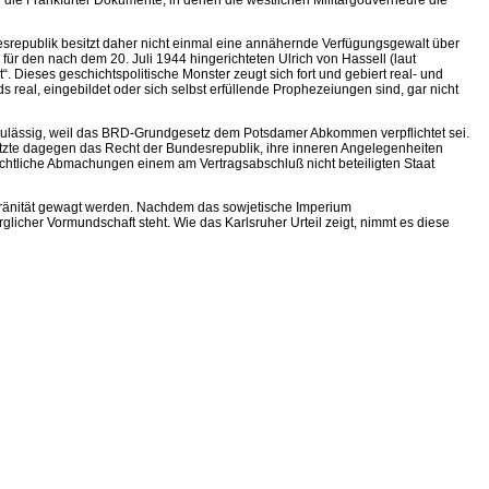
h die Frankfurter Dokumente, in denen die westlichen Militärgouverneure die
republik besitzt daher nicht einmal eine annähernde Verfügungsgewalt über
 für den nach dem 20. Juli 1944 hingerichteten Ulrich von Hassell (laut
. Dieses geschichtspolitische Monster zeugt sich fort und gebiert real- und
 real, eingebildet oder sich selbst erfüllende Prophezeiungen sind, gar nicht
 unzulässig, weil das BRD-Grundgesetz dem Potsdamer Abkommen verpflichtet sei.
etzte dagegen das Recht der Bundesrepublik, ihre inneren Angelegenheiten
rrechtliche Abmachungen einem am Vertragsabschluß nicht beteiligten Staat
veränität gewagt werden. Nachdem das sowjetische Imperium
icher Vormundschaft steht. Wie das Karlsruher Urteil zeigt, nimmt es diese