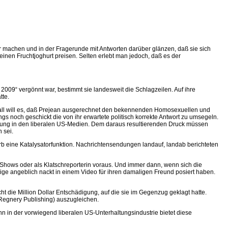
 machen und in der Fragerunde mit Antworten darüber glänzen, daß sie sich
einen Fruchtjoghurt preisen. Selten erlebt man jedoch, daß es der
009“ vergönnt war, bestimmt sie landesweit die Schlagzeilen. Auf ihre
tte.
Zufall will es, daß Prejean ausgerechnet den bekennenden Homosexuellen und
gs noch geschickt die von ihr erwartete politisch korrekte Antwort zu umsegeln.
trüstung in den liberalen US-Medien. Dem daraus resultierenden Druck müssen
 sei.
 eine Katalysatorfunktion. Nachrichtensendungen landauf, landab berichteten
-Shows oder als Klatschreporterin voraus. Und immer dann, wenn sich die
rige angeblich nackt in einem Video für ihren damaligen Freund posiert haben.
t die Million Dollar Entschädigung, auf die sie im Gegenzug geklagt hatte.
 Regnery Publi­shing) auszugleichen.
 in der vorwiegend liberalen US-Unterhaltungsindustrie bietet diese