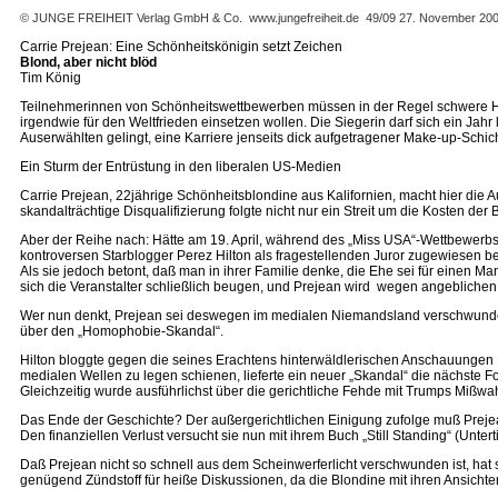
© JUNGE FREIHEIT Verlag GmbH & Co.
www.jungefreiheit.de
49/09 27. November 20
Carrie Prejean: Eine Schönheitskönigin setzt Zeichen
Blond, aber nicht blöd
Tim König
Teilnehmerinnen von Schönheitswettbewerben müssen in der Regel schwere Hürd
irgendwie für den Weltfrieden einsetzen wollen. Die Siegerin darf sich ein Jah
Auserwählten gelingt, eine Karriere jenseits dick aufgetragener Make-up-Schi
Ein Sturm der Entrüstung in den liberalen US-Medien
Carrie Prejean, 22jährige Schönheitsblondine aus Kalifornien, macht hier die 
skandalträchtige Disqualifizierung folgte nicht nur ein Streit um die Kosten de
Aber der Reihe nach: Hätte am 19. April, während des „Miss USA“-Wettbewerbs 
kontroversen Starblogger Perez Hilton als fragestellenden Juror zugewiesen bek
Als sie jedoch betont, daß man in ihrer Familie denke, die Ehe sei für einen M
sich die Veranstalter schließlich beugen, und Prejean wird wegen angeblichen V
Wer nun denkt, Prejean sei deswegen im medialen Niemandsland verschwunden, 
über den „Homophobie-Skandal“.
Hilton bloggte gegen die seines Erachtens hinterwäldlerischen Anschauungen P
medialen Wellen zu legen schienen, lieferte ein neuer „Skandal“ die nächste Fo
Gleichzeitig wurde ausführlichst über die gerichtliche Fehde mit Trumps Mißwah
Das Ende der Geschichte? Der außergerichtlichen Einigung zufolge muß Prejean d
Den finanziellen Verlust versucht sie nun mit ihrem Buch „Still Standing“ (Unte
Daß Prejean nicht so schnell aus dem Scheinwerferlicht verschwunden ist, hat
genügend Zündstoff für heiße Diskussionen, da die Blondine mit ihren Ansichte