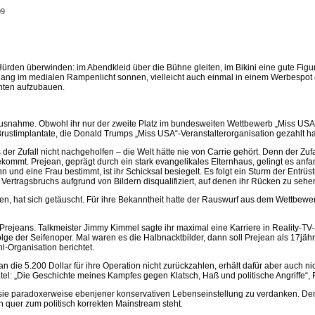
09
en überwinden: im Abendkleid über die Bühne gleiten, im Bikini eine gute Figur
r lang im medialen Rampenlicht sonnen, vielleicht auch einmal in einem Werbespot 
chten aufzubauen.
Ausnahme. Obwohl ihr nur der zweite Platz im bundesweiten Wettbewerb „Miss USA 2
r Brustimplantate, die Donald Trumps „Miss USA“-Veranstalterorganisation gezahlt ha
der Zufall nicht nachgeholfen – die Welt hätte nie von Carrie gehört. Denn der 
ommt. Prejean, geprägt durch ein stark evangelikales Elternhaus, gelingt es anfan
ann und eine Frau bestimmt, ist ihr Schicksal besiegelt. Es folgt ein Sturm der En
ertragsbruchs aufgrund von Bildern disqualifiziert, auf denen ihr Rücken zu sehen
hat sich getäuscht. Für ihre Bekanntheit hatte der Rauswurf aus dem Wettbewerb
rejeans. Talkmeister Jimmy Kimmel sagte ihr maximal eine Karriere in Reality-TV
lge der Seifenoper. Mal waren es die Halbnacktbilder, dann soll Prejean als 17jäh
l-Organisation berichtet.
ie 5.200 Dollar für ihre Operation nicht zurückzahlen, erhält dafür aber auch nich
rtitel: „Die Geschichte meines Kampfes gegen Klatsch, Haß und politische Angriffe“,
 sie paradoxerweise ebenjener konservativen Lebenseinstellung zu verdanken. Denn
n quer zum politisch korrekten Mainstream steht.