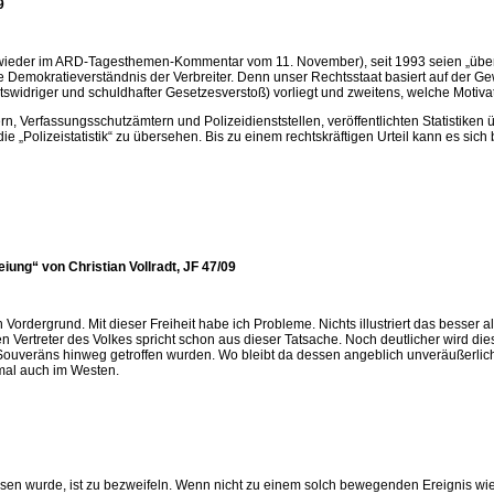
9
zt wieder im ARD-Tagesthemen-Kommentar vom 11. November), seit 1993 seien „ü
rte Demokratieverständnis der Verbreiter. Denn unser Rechtsstaat basiert auf der G
htswidriger und schuldhafter Gesetzesverstoß) vorliegt und zweitens, welche Motiva
n, Verfassungsschutzämtern und Polizeidienststellen, veröffentlichten Statistiken üb
die „Polizeistatistik“ zu übersehen. Bis zu einem rechtskräftigen Urteil kann es si
eiung“ von Christian Vollradt, JF 47/09
en Vordergrund. Mit dieser Freiheit habe ich Probleme. Nichts illustriert das bes
en Vertreter des Volkes spricht schon aus dieser Tatsache. Noch deutlicher wird di
Souveräns hinweg getroffen wurden. Wo bleibt da dessen angeblich unveräußerlich
smal auch im Westen.
essen wurde, ist zu bezweifeln. Wenn nicht zu einem solch bewegenden Ereignis 