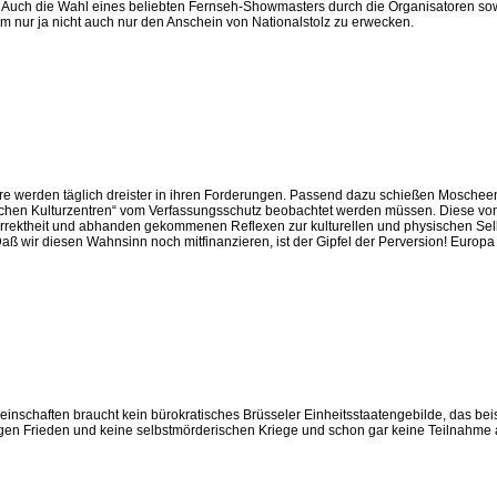
 Auch die Wahl eines beliebten Fernseh-Showmasters durch die Organisatoren sow
um nur ja nicht auch nur den Anschein von Nationalstolz zu erwecken.
e werden täglich dreister in ihren Forderungen. Passend dazu schießen Moscheen 
imischen Kulturzentren“ vom Verfassungsschutz beobachtet werden müssen. Diese vo
orrektheit und abhanden gekommenen Reflexen zur kulturellen und physischen Sel
ß wir diesen Wahnsinn noch mitfinanzieren, ist der Gipfel der Perversion! Europa
meinschaften braucht kein bürokratisches Brüsseler Einheitsstaatengebilde, das b
en Frieden und keine selbstmörderischen Kriege und schon gar keine Teilnahme 