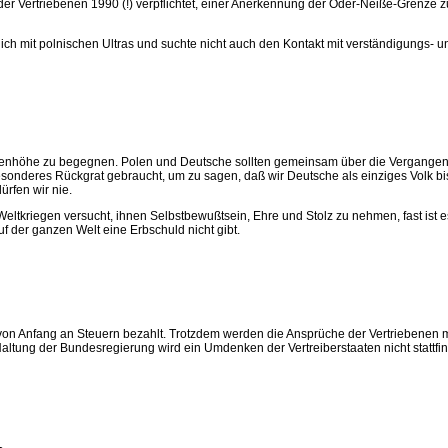
r Vertriebenen 1990 (!) verpflichtet, einer Anerkennung der Oder-Neiße-Grenze zu
lich mit polnischen Ultras und suchte nicht auch den Kontakt mit verständigungs-
r Augenhöhe zu begegnen. Polen und Deutsche sollten gemeinsam über die Vergange
nderes Rückgrat gebraucht, um zu sagen, daß wir Deutsche als einziges Volk bish
rfen wir nie.
Weltkriegen versucht, ihnen Selbstbewußtsein, Ehre und Stolz zu nehmen, fast ist
 der ganzen Welt eine Erbschuld nicht gibt.
n Anfang an Steuern bezahlt. Trotzdem werden die Ansprüche der Vertriebenen mit F
e Haltung der Bundesregierung wird ein Umdenken der Vertreiberstaaten nicht statt