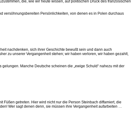
zustimmen, die, wie wir heute wissen, auf politischen Druck des französischen
 und versöhnungsbereiten Persönlichkeiten, von denen es in Polen durchaus
nheit nachdenken, sich ihrer Geschichte bewußt sein und dann auch
er zu unserer Vergangenheit stehen; wir haben verloren, wir haben gezahlt,
 es gelungen. Manche Deutsche scheinen die „ewige Schuld“ nahezu mit der
üßen getreten. Hier wird nicht nur die Person Steinbach diffamiert, die
finden! Wer sagt denen denn, sie müssen ihre Vergangenheit aufarbeiten …