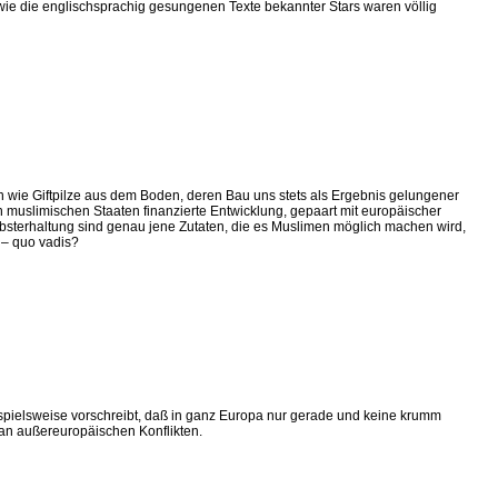
ie die englischsprachig gesungenen Texte bekannter Stars waren völlig
wie Giftpilze aus dem Boden, deren Bau uns stets als Ergebnis gelungener
n muslimischen Staaten finanzierte Entwicklung, gepaart mit europäischer
bsterhaltung sind genau jene Zutaten, die es Muslimen möglich machen wird,
 – quo vadis?
eispielsweise vorschreibt, daß in ganz Europa nur gerade und keine krumm
an außereuropäischen Konflikten.