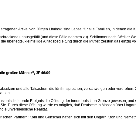
genen Artikel von Jürgen Liminski sind Labsal für alle Familien, in denen die Ki
ie erschreckend unausgefüllt (und diese Fälle nehmen zu). Schlimmer noch: Weil er W
die überlegte, kleinteilige Alltagsbegleitung durch die Mutter, zerstört das einzi
 die großen Männer“, JF 46/09
erabsetzen und alle Tatsachen, die für ihn sprechen, verschweigen oder verdrehen.
ewesen.
das entscheidende Ereignis die Öffnung der innerdeutschen Grenze gewesen, und
Sie. Durch diese Öffnung wurde es möglich, daß Deutsche in Massen über Ungar
 die unvermeidliche Realität.
arischen Partnern: Kohl und Genscher hatten sich mit den Ungarn Kron und Neme