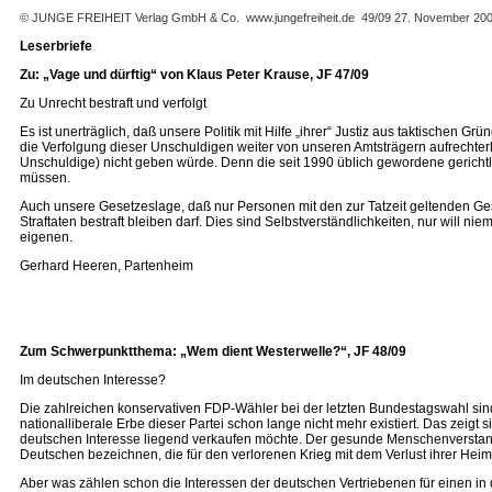
© JUNGE FREIHEIT Verlag GmbH & Co.
www.jungefreiheit.de
49/09 27. November 20
Leserbriefe
Zu: „Vage und dürftig“ von Klaus Peter Krause, JF 47/09
Zu Unrecht bestraft und verfolgt
Es ist unerträglich, daß unsere Politik mit Hilfe „ihrer“ Justiz aus taktischen 
die Verfolgung dieser Unschuldigen weiter von unseren Amtsträgern aufrechter
Unschuldige) nicht geben würde. Denn die seit 1990 üblich gewordene gerichtli
müssen.
Auch unsere Gesetzeslage, daß nur Personen mit den zur Tatzeit geltenden Geset
Straftaten bestraft bleiben darf. Dies sind Selbstverständlichkeiten, nur will 
eigenen.
Gerhard Heeren, Partenheim
Zum Schwerpunktthema: „Wem dient Westerwelle?“, JF 48/09
Im deutschen Interesse?
Die zahlreichen konservativen FDP-Wähler bei der letzten Bundestagswahl sind
nationalliberale Erbe dieser Partei schon lange nicht mehr existiert. Das zeig
deutschen Interesse liegend verkaufen möchte. Der gesunde Menschenverstan
Deutschen bezeichnen, die für den verlorenen Krieg mit dem Verlust ihrer Hei
Aber was zählen schon die Interessen der deutschen Vertriebenen für einen in d