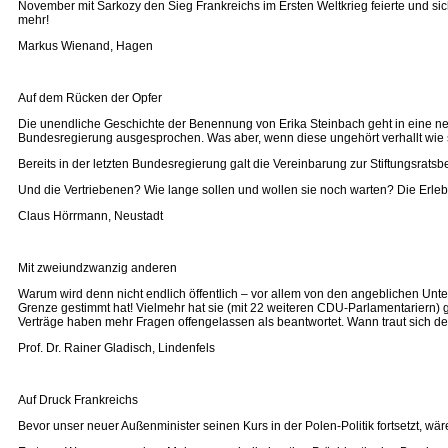
November mit Sarkozy den Sieg Frankreichs im Ersten Weltkrieg feierte und si
mehr!
Markus Wienand, Hagen
Auf dem Rücken der Opfer
Die unendliche Geschichte der Benennung von Erika Steinbach geht in eine neu
Bundesregierung ausgesprochen. Was aber, wenn diese ungehört verhallt wie 
Bereits in der letzten Bundesregierung galt die Vereinbarung zur Stiftungsratsbe
Und die Vertriebenen? Wie lange sollen und wollen sie noch warten? Die Erlebn
Claus Hörrmann, Neustadt
Mit zweiundzwanzig anderen
Warum wird denn nicht endlich öffentlich – vor allem von den angeblichen Unte
Grenze gestimmt hat! Vielmehr hat sie (mit 22 weiteren CDU-Parlamentariern
Verträge haben mehr Fragen offengelassen als beantwortet. Wann traut sich den
Prof. Dr. Rainer Gladisch, Lindenfels
Auf Druck Frankreichs
Bevor unser neuer Außenminister seinen Kurs in der Polen-Politik fortsetzt, w