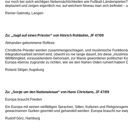
nur noch bei solch wichtigen Nebensächlichkeiten wie Fußball-Länderspielen?
deplaziert und zeigen eigentlich nur, auf welchem Niveau man sich befindet – 
Reiner Galinsky, Langen
Zu: „Jagd auf einen Priester“ von Hinrich Rohbohm, JF 47/09
Abhanden gekommene Reflexe
Christliche Priester werden zusammengeschlagen, und muslimische Funktionär
Integrationsarbeit serviert wird, obwohl es nie lange dauert, bis diese „musl
Willfährigkeit, vorauseilendem Gehorsam, zur Manie gewordener politischer K
Europa ebenso zugrunde zu richten, wie sie den Nahen Osten ruiniert haben! Da
Roland Stöger, Augsburg
Zu: „Sorge um den Nationalstaat“ von Hans Christians, JF 47/09
Europa braucht Frieden
Ein Europa mit seinen vielfältigen Sprachen, Sitten, Kulturen und Religionsge
gewachsenen Gurken geerntet und gehandelt werden. Europa braucht nur ewig
Rudolf Görz, Hamburg