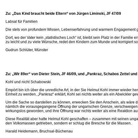
Zu: „Das Kind braucht beide Eltern“ von Jürgen Liminski, JF 47/09
Labsal für Familien
Die stets von profundem Wissen, Lebenserfahrung und warmem Engagement getra
Dort, wo der Vater kein „statistisches Loch“ ist, bleibt sein Platz in der Famil
zu leicht und zu viele Wünsche, redet den Kindern zum Munde und korrigiert so 
Gudrun Schlüter, Münster
Zu: „Wir 89er“ von Dieter Stein, JF 46/09, und „Pankraz, Schabos Zettel und
Kohl und nicht Schabowski
Empört bin ich über die unredliche Art, in der Sie Helmut Kohl immer wieder h
Einheit zu werden, „Pankraz“ erklärt, Kohl sei nichts weiter als ein Abwickler g
Um die Sache so darstellen zu können, erwecken Sie den Anschein, als wäre 
nämlich die vorausgegangene Öffnung der ungarischen Grenze, verschweigen 
wirkungslos geworden, und ihre Öffnung war nichts weiter als eine Reaktion auf
Diese Realität aber hatte Helmut Kohl geschaffen – zusammen mit seinen ung
den Volksmassen getrieben, sondern er schlug die Bresche für die Massen.
Harald Heidemann, Bruchsal-Büchenau