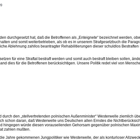
09
Gründen durchgesetzt hat, daß die Betroffenen als „Enteignete“ bezeichnet werden, ob
halten und somit weiterbetrieben, als ob es in unserem Strafgesetzbuch die Para
che Ablehnung zahllos beantragter Rehabilitierungen dieser schuldlos Bestraften is
zen für eine Straftat bestraft werden und somit auch bestraft bleiben sollen, ände
niemand dies für die Betroffenen berücksichtigen. Unsere Politik redet viel von Me
 durch den „stellvertretenden polnischen Außenminister“ Westerwelle ziemlich übe
t sich schon daran, daß Westerwelle uns Deutschen allen Ernstes die Nichtberücksi
d hingegen würde diesen vorauseilenden Gehorsam gegenüber polnischen Maximalf
mat zahlen mußten.
ie Jahre gekommenen Jungpolitiker wie Westerwelle, der als konturloser Allzweck­o