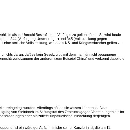
wohl sie als zu Unrecht Bestrafte und Verfolgte zu gelten hätten. So wird heute
graphen 344 (Verfolgung Unschuldiger) und 345 (Vollstreckung gegen
t eine amtliche Vollstreckung, weiter als NS- und Kriegsverbrecher gelten zu
rt nichts daran, daß es kein Gesetz gibt, mit dem man für nicht begangene
nschenrechtsverletzungen der anderen (zum Beispiel China) und verkennt dabei die
l hereingelegt worden. Allerdings hätten sie wissen können, daß das
chtigung von Steinbach im Stiftungsrat des Zentrums gegen Vertreibungen als im
orderungen eher als zutiefst unpatriotische Mißachtung derjenigen
pportunist ein würdiger Außenminister seiner Kanzlerin ist, die am 11.