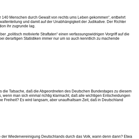
ber 140 Menschen durch Gewalt von rechts ums Leben gekommen“, entbehrt
ewaltenteilung und damit auf der Unabhängigkeit der Judikative. Der Richter
tion ihr zugrunde lag.
er „politisch motivierte Straftaten“ einen verfassungswidrigen Vorgriff auf die
ch bei derartigen Statistiken immer nur um so auch kenntlich zu machende
ser als die Tatsache, daß die Abgeordneten des Deutschen Bundestages zu diesem
es, wenn man sich einmal richtig klarmacht, daß alle wichtigen Entscheidungen
e Freiheit? Es wird langsam, aber unaufhaltsam Zeit, daß in Deutschland
wie der Wiedervereinigung Deutschlands durch das Volk, wann denn dann? Etwa