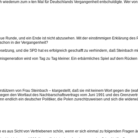
ch wiederum zum x-ten Mal für Deutschlands Vergangenheit entschuldigte. Wer von 
e Runde, und ein Ende ist nicht abzusehen. Mit der einstimmigen Erklärung des P
schon in der Vergangenheit?
setzung, und die SPD hat es erfolgreich geschafft zu verhindern, daß Steinbach mitw
isgeneration wird von Tag zu Tag kleiner. Ein erbärmliches Spiel auf dem Rücken 
rstützern von Frau Steinbach – klargestellt, daß sie mit keinem Wort gegen die (
) gegen den Wortlaut des Nachbarschaftsvertrags vom Juni 1991 und des Grenzve
n endlich ein deutscher Politiker, die Polen zurechtzuweisen und sich die widerw
äre es aus Sicht von Vertriebenen schön, wenn er sich einmal zu folgenden Fragen 