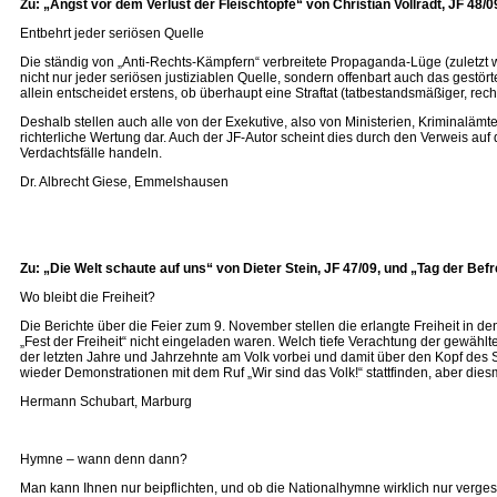
Zu: „Angst vor dem Verlust der Fleischtöpfe“ von Christian Vollradt, JF 48/0
Entbehrt jeder seriösen Quelle
Die ständig von „Anti-Rechts-Kämpfern“ verbreitete Propaganda-Lüge (zulet
nicht nur jeder seriösen justiziablen Quelle, sondern offenbart auch das gestö
allein entscheidet erstens, ob überhaupt eine Straftat (tatbestandsmäßiger, rec
Deshalb stellen auch alle von der Exekutive, also von Ministerien, Kriminalämter
richterliche Wertung dar. Auch der JF-Autor scheint dies durch den Verweis auf 
Verdachtsfälle handeln.
Dr. Albrecht Giese, Emmelshausen
Zu: „Die Welt schaute auf uns“ von Dieter Stein, JF 47/09, und „Tag der Befr
Wo bleibt die Freiheit?
Die Berichte über die Feier zum 9. November stellen die erlangte Freiheit in d
„Fest der Freiheit“ nicht eingeladen waren. Welch tiefe Verachtung der gewählt
der letzten Jahre und Jahrzehnte am Volk vorbei und damit über den Kopf des 
wieder Demonstrationen mit dem Ruf „Wir sind das Volk!“ stattfinden, aber die
Hermann Schubart, Marburg
Hymne – wann denn dann?
Man kann Ihnen nur beipflichten, und ob die Nationalhymne wirklich nur verg