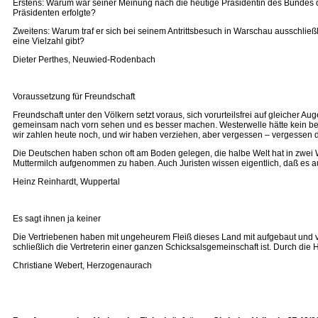
Erstens: Warum war seiner Meinung nach die heutige Präsidentin des Bundes de
Präsidenten erfolgte?
Zweitens: Warum traf er sich bei seinem Antrittsbesuch in Warschau ausschließ
eine Vielzahl gibt?
Dieter Perthes, Neuwied-Rodenbach
Voraussetzung für Freundschaft
Freundschaft unter den Völkern setzt voraus, sich vorurteilsfrei auf gleiche
gemeinsam nach vorn sehen und es besser machen. Westerwelle hätte kein beso
wir zahlen heute noch, und wir haben verziehen, aber vergessen – vergessen dü
Die Deutschen haben schon oft am Boden gelegen, die halbe Welt hat in zwei 
Muttermilch aufgenommen zu haben. Auch Juristen wissen eigentlich, daß es auf
Heinz Reinhardt, Wuppertal
Es sagt ihnen ja keiner
Die Vertriebenen haben mit ungeheurem Fleiß dieses Land mit aufgebaut und vo
schließlich die Vertreterin einer ganzen Schicksalsgemeinschaft ist. Durch di
Christiane Webert, Herzogenaurach