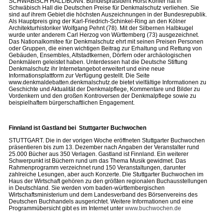
SCHWÄBISCH HALL/BONN. Bundespräsident Horst Köhler hat in
Schwäbisch Hall die Deutschen Preise für Denkmalschutz verliehen. Sie
sind auf ihrem Gebiet die höchsten Auszeichnungen in der Bundesrepublik.
Als Hauptpreis ging der Karl-Friedrich-Schinkel-Ring an den Kölner
Architekturhistoriker Wolfgang Pehnt (78). Mit der Silbernen Halbkugel
wurde unter anderem Carl Herzog von Württemberg (73) ausgezeichnet.
Das Nationalkomitee für Denkmalschutz ehrt mit seinen Preisen Personen
oder Gruppen, die einen wichtigen Beitrag zur Erhaltung und Rettung von
Gebäuden, Ensembles, Altstadtkernen, Dörfern oder archäologischen
Denkmälern geleistet haben. Unterdessen hat die Deutsche Stiftung
Denkmalschutz ihr Internetangebot erweitert und eine neue
Informationsplattform zur Verfügung gestellt. Die Seite
www.denkmaldebatten.denkmalschutz.de bietet vielfältige Informationen zu
Geschichte und Aktualität der Denkmalpflege, Kommentare und Bilder zu
Vordenkern und den großen Kontroversen der Denkmalpflege sowie zu
beispielhaftem bürgerschaftlichen Engagement.
Finnland ist Gastland bei Stuttgarter Buchwochen
STUTTGART. Die in der vorigen Woche eröffneten Stuttgarter Buchwochen
präsentieren bis zum 13. Dezember nach Angaben der Veranstalter rund
25.000 Bücher aus 350 Verlagen. Gastland ist Finnland. Ein weiterer
Schwerpunkt ist Büchern rund um das Thema Musik gewidmet. Das
Rahmenprogramm verzeichnet rund 150 Veranstaltungen, darunter
zahlreiche Lesungen, aber auch Konzerte. Die Stuttgarter Buchwochen im
Haus der Wirtschaft gehören zu den größten regionalen Buchausstellungen
in Deutschland. Sie werden vom baden-württembergischen
Wirtschaftsministerium und dem Landesverband des Börsenvereins des
Deutschen Buchhandels ausgerichtet. Weitere Informationen und eine
Programmübersicht gibt es im Internet unter
www.buchwochen.de