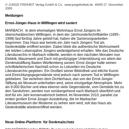
© JUNGE FREIHEIT Verlag GmbH & Co.
www.jungefreiheit.de
49/09 27. November
2009
Meldungen
Ernst-Jünger-Haus in Wilflingen wird saniert
MARBACH. In dem ehemaligen Wohnhaus Ernst Jüngers im
oberschwäbischen Wilflingen, in dem der Jahrhundertschriftsteller (1895–
1998) fast fünfzig Jahre gelebt hat, haben die Sanierungsarbeiten
begonnen. Das Haus war bereits ein Jahr nach Jüngers Tod als
Gedenkstätte eröffnet worden. Dabei blieb die authentische Wohnumwelt
der letzten Lebensjahre Jüngers weitestgehend erhalten. Wie das Deutsche
Literaturarchiv in Marbach mitteilte, werden in den nächsten Monaten nun
Elektrik, Mauerwerk und Dach mit großzügiger Unterstützung vor allem der
Denkmalstiftung Baden-Württemberg saniert. Ernst Jünger hatte seinen
schriftstellerischen Nachlaß schon zu Lebzeiten ins Deutsche
Literaturarchiv gegeben. Ein Großteil seiner Bibliothek und etliche Kunst-
und Einrichtungsgegenstände sind jedoch nach seinem Tod in Wilflingen
geblieben. Sie verleihen dem Dichterhaus, das von der Ernst-Jünger-
Stiftung als Museum unterhalten wird, seine einzigartige Atmosphäre. Mehr
als 9.000 Bücher und etwa ebenso viele Gegenstände, vom Gemälde bis zu
den Sanduhren, werden nun vorübergehend nach Marbach überführt und
dort für ein Jahr konservatorisch betreut. Im November 2010, parallel zur
ersten großen Ernst-Jünger-Ausstellung, die im Marbacher
Literaturmuseum der Moderne zu sehen sein wird, soll das Haus als
Gedenkstätte wiedereröffnet werden.
Neue Online-Plattform für Denkmalschutz