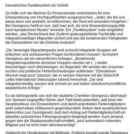
Kanadisches Punktesystem als Vorbild
So hatte sich der Berliner Ex-Finanzsenator entschieden für eine
Einwanderung von Hochqualifizierten ausgesprochen. „Jeder, der bei uns
etwas kann und anstrebt, ist willkommen; der Rest soll woanders hingehen.“
Bei Georgescu heißt es nun, daß man sich „für eine Einwanderungspolitik
nach kanadischem Muster“ einsetze. Ein „Punktesystem“ solle eingeführt
werden, „das Deutschland den Zustrom gutausgebildeter Fachkräfte und
integrationswilliger Migranten sichert und das die bestehenden Fähigkeiten
der Einwanderer vor der Einreise evaluiert“.
„Die Vereinigte Migrantenpartei wird schlecht integrierte Gruppen mit
kritischen und unbequemen Fragen konfrontieren müssen“, formuliert
Georgescu als ein wesentliches Anliegen. „Bestehende
Integrationsprobleme einzelner Gruppen werden wir (...) weder
beschönigen noch totschweigen. Im Gegenteil: Wir werden die Ursachen
suchen und politische Fehlentscheidungen aufdecken.“ Ebendiesen
Wunsch hegt auch Sarazzin, der in seinem Interview mit der Zeitschrift
Lettre international Osteuropäer lobend hervorhob: „Sie sind
integrationswillig, passen sich schnell an und haben überdurchschnittliche
akademische Erfolge.“
Es sei dahingestellt, wie sich der studierte Chemiker Georgescu überhaupt
von Sarrazin angegriffen fühlen darf. Fakt bleibt jedenfalls, daß jener der
Gesetzestreue von Einwanderern und damit potentiellen Parteimitgliedern
wohl selbst etwas mißtrauisch gegenübersteht. Neben dem ausdrücklichen
Bekenntnis zum Grundgesetz muß dem Antrag auf Parteimitgliedschaft ein
aktuelles polizeiliches Führungszeugnis beigelegt werden. Auch jemand,
gegen den die Staatsanwaltschaft ermittelt, „wird automatisch ruhendes
Mitglied und ist nicht mehr stimmberechtigt“.
Vielleicht ein Versteckspiel mit Methode. Politisch korrekt warnte Georgescu