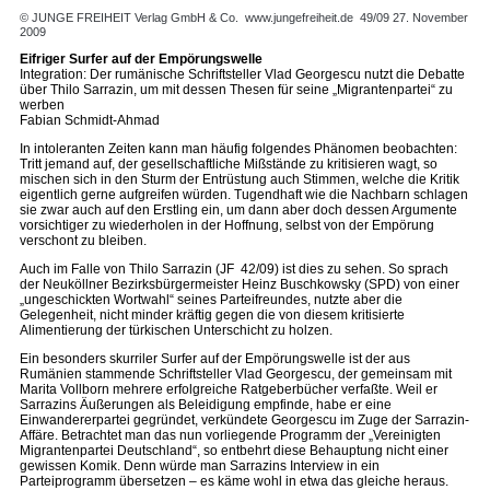
© JUNGE FREIHEIT Verlag GmbH & Co.
www.jungefreiheit.de
49/09 27. November
2009
Eifriger Surfer auf der Empörungswelle
Integration: Der rumänische Schriftsteller Vlad Georgescu nutzt die Debatte
über Thilo Sarrazin, um mit dessen Thesen für seine „Migrantenpartei“ zu
werben
Fabian Schmidt-Ahmad
In intoleranten Zeiten kann man häufig folgendes Phänomen beobachten:
Tritt jemand auf, der gesellschaftliche Mißstände zu kritisieren wagt, so
mischen sich in den Sturm der Entrüstung auch Stimmen, welche die Kritik
eigentlich gerne aufgreifen würden. Tugendhaft wie die Nachbarn schlagen
sie zwar auch auf den Erstling ein, um dann aber doch dessen Argumente
vorsichtiger zu wiederholen in der Hoffnung, selbst von der Empörung
verschont zu bleiben.
Auch im Falle von Thilo Sarrazin (JF 42/09) ist dies zu sehen. So sprach
der Neuköllner Bezirksbürgermeister Heinz Buschkowsky (SPD) von einer
„ungeschickten Wortwahl“ seines Parteifreundes, nutzte aber die
Gelegenheit, nicht minder kräftig gegen die von diesem kritisierte
Alimentierung der türkischen Unterschicht zu holzen.
Ein besonders skurriler Surfer auf der Empörungswelle ist der aus
Rumänien stammende Schriftsteller Vlad Georgescu, der gemeinsam mit
Marita Vollborn mehrere erfolgreiche Ratgeberbücher verfaßte. Weil er
Sarrazins Äußerungen als Beleidigung empfinde, habe er eine
Einwandererpartei gegründet, verkündete Georgescu im Zuge der Sarrazin-
Affäre. Betrachtet man das nun vorliegende Programm der „Vereinigten
Migrantenpartei Deutschland“, so entbehrt diese Behauptung nicht einer
gewissen Komik. Denn würde man Sarrazins Interview in ein
Parteiprogramm übersetzen – es käme wohl in etwa das gleiche heraus.