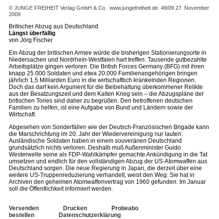
© JUNGE FREIHEIT Verlag GmbH & Co.
www.jungefreiheit.de
49/09 27. November
2009
Britischer Abzug aus Deutschland
Längst überfällig
von Jörg Fischer
Ein Abzug der britischen Armee würde die bisherigen Stationierungsorte in
Niedersachen und Nordrhein-Westfalen hart treffen. Tausende gutbezahlte
Arbeitsplätze gingen verloren. Die British Forces Germany (BFG) mit ihren
knapp 25.000 Soldaten und etwa 20.000 Familienangehörigen bringen
jährlich 1,5 Milliarden Euro in die wirtschaftlich kränkelnden Regionen.
Doch das darf kein Argument für die Beibehaltung überkommener Relikte
aus der Besatzungszeit und dem Kalten Krieg sein – die Abzugspläne der
britischen Tories sind daher zu begrüßen. Den betroffenen deutschen
Familien zu helfen, ist eine Aufgabe von Bund und Ländern sowie der
Wirtschaft.
Abgesehen von Sonderfällen wie der Deutsch-Französischen Brigade kann
die Marschrichtung im 20. Jahr der Wiedervereinigung nur lauten:
Ausländische Soldaten haben in einem souveränen Deutschland
grundsätzlich nichts verloren. Deshalb muß Außenminister Guido
Westerwelle seine als FDP-Wahlkämpfer gemachte Ankündigung in die Tat
umsetzen und endlich für den vollständigen Abzug der US-Atomwaffen aus
Deutschland sorgen. Die neue Regierung in Japan, die derzeit über eine
weitere US-Truppenreduzierung verhandelt, weist den Weg: Sie hat in
Archiven den geheimen Atomwaffenvertrag von 1960 gefunden. Im Januar
soll die Öffentlichkeit informiert werden.
Versenden
Drucken
Probeabo
bestellen
Datenschutzerklärung