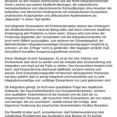
Beispiele an den Haaren herbeiziehen wie der NRW-Integrationsminister
Armin Laschet und andere Multikulti-Ideologen, die ostpreußische
Heimatvertriebene und oberschlesische Ruhrpottkumpel ohne Ansehen der
kulturellen und ethnischen Hintergründe mit volksdeutschen Aussiedlern,
anatolischen Analphabeten und afrikanischen Asylbewerbern als
„Migranten“ in einen Topf werfen.
Gut integrierte Einwanderer mit Prominentenstatus dienen den Anhängern
des Multikulturalismus meist als Beleg dafür, daß durch intensive staatliche
Anstrengung alle Probleme zu lösen seien. Daraus wird zum einen die
Forderung abgeleitet, den Sozialsektor und die Integrationsindustrie mit
noch mehr Mitteln auszustatten; zum anderen ein Schweigegebot, die
Befindlichkeiten integrationsunwilliger Einwanderergruppen möglichst zu
schonen, um die „Erfolge“ nicht zu gefährden. Wer dagegen verstößt, muß
mit politisch korrekten Ausgrenzungsreflexen rechnen.
Diese Strategie ist eine Sackgasse. Es ist an der Zeit, Irrtümer und
Denkverbote über Bord zu werfen und die Debatte über Einwanderung und
Integration vom Kopf auf die Füße zu stellen. Das Kernproblem besteht nicht
darin, daß Einwanderung überhaupt stattfindet, sondern welche und
wieviel: Eine Einwanderungspolitik mit falschen ideologischen Prämissen
hat dazu geführt, daß zu wenig Integrierte und Assimilierte und zu viele
integrationsunwillige und -unfähige Einwanderer ins Land gekommen sind.
Ob Integration gelingt, ist nicht eine quantitative Frage des staatlichen
Aufwands, der Haushaltsmilliarden und Sozialarbeiterarmeen, sondern
eine qualitative: Entscheidend ist die Auswahl und die Zahl der zu
integrierenden Personen. „Wir brauchen mehr Einwanderer, die uns nützen,
und weniger, die uns ausnützen“, lautete einmal die richtige, aber
folgenlose Forderung des bayerischen Innenministers Günther Beckstein.
Die Realität ist aber auch, anzuerkennen, daß Nulleinwanderung oder
vollständige Rückführung von Ausländern eine Illusion ist. Es kommt