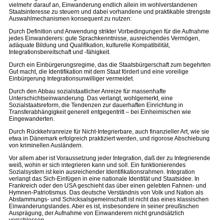
vielmehr darauf an, Einwanderung endlich allein im wohlverstandenen
Staatsinteresse zu steuern und dabei vorhandene und praktikable strengste
Auswahlmechanismen konsequent zu nutzen:
Durch Definition und Anwendung strikter Vorbedingungen für die Aufnahme
jedes Einwanderers: gute Sprachkenntnisse, ausreichendes Vermögen,
adäquate Bildung und Qualifikation, kulturelle Kompatibilität,
Integrationsbereitschaft und -fähigkeit.
Durch ein Einbürgerungsregime, das die Staatsbürgerschaft zum begehrten
Gut macht, die Identifikation mit dem Staat fördert und eine voreilige
Einbürgerung Integrationsunwilliger vermeidet.
Durch den Abbau sozialstaatlicher Anreize für massenhafte
Unterschichtseinwanderung. Das verlangt, wohlgemerkt, eine
Sozialstaatsreform, die Tendenzen zur dauerhaften Einrichtung in
Transferabhängigkeit generell entgegentritt – bei Einheimischen wie
Eingewanderten.
Durch Rückkehranreize für Nicht-Integrierbare, auch finanzieller Art, wie sie
etwa in Dänemark erfolgreich praktiziert werden, und rigorose Abschiebung
von kriminellen Ausländern.
Vor allem aber ist Voraussetzung jeder Integration, daß der zu Integrierende
weiß, wohin er sich integrieren kann und soll. Ein funktionierendes
Sozialsystem ist kein ausreichender Identifikationsrahmen. Integration
verlangt das Sich-Einfügen in eine nationale Identität und Staatsidee. In
Frankreich oder den USA geschieht das über einen gelebten Fahnen- und
Hymnen-Patriotismus. Das deutsche Verständnis von Volk und Nation als
Abstammungs- und Schicksalsgemeinschaft ist nicht das eines klassischen
Einwanderungslandes. Aber es ist, insbesondere in seiner preußischen
Ausprägung, der Aufnahme von Einwanderern nicht grundsätzlich