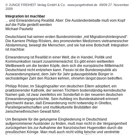
© JUNGE FREIHEIT Verlag GmbH & Co.
www.jungefreiheit.de
49/09 27. November
2009
Integration ist machbar
... und Einwanderung Realität. Aber: Die Ausländerdebatte muß vom Kopf
auf die Füße gestellt werden
Michael Paulwitz
Deutschland hat seinen ersten Bundesminister „mit Migrationshintergrund“.
Die Karriere Philipp Röslers, des promovierten Mediziners vietnamesischer
Abstammung, bewegt die Menschen, und sie hat eine Botschaft: Integration
ist machbar.
Einwanderung ist Realität in einer Welt, die in Handel, Politik und
Kommunikation rasant zusammenwächst. Es gibt einen weltweiten
Wettbewerb um die besten Köpfe, dem sich die europäische Mittelmacht
Deutschland nicht entziehen kann. Passiv ist die Bundesrepublik als
Auswanderungsland, dem Jahr für Jahr gutausgebildete Bürger in
sechsstelliger Zahl den Rücken kehren, ohnehin längst davon betroffen.
Philipp Rösler, im Säuglingsalter von deutschen Eltern adoptiert, ein
praktizierender Katholik, der seinen Töchtern bodenständig-kerndeutsche
Namen gab, ist zwar zweifellos ein Sonderfall in der neueren deutschen
Einwanderungsgeschichte. Sein Aufstieg ins Bundeskabinett erinnert
gleichwohl daran, daß Einwanderung nicht notwendig in Ghettos,
Parallelgesellschaften und multikulturelle Brutstätten der
zwischenethnischen Gewalt führt.
Um Beispiele für die gelungene Eingliederung in Deutschland
aufgenommener Ausländer zu finden, muß man nicht in die Vergangenheit
zurückgehen bis zur Aufnahme der französischen Hugenotten durch die
preußischen Könige. Man muß auch nicht völlig falsche und verdrehte