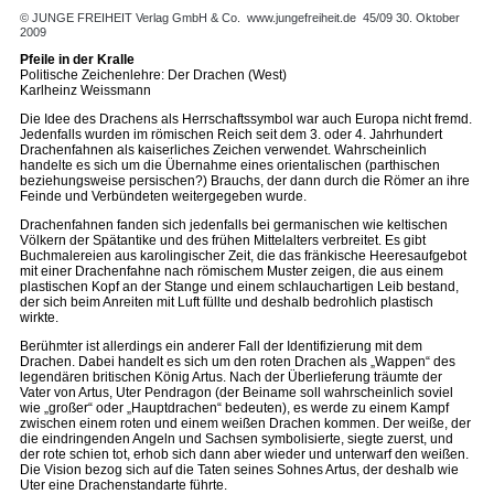
© JUNGE FREIHEIT Verlag GmbH & Co.
www.jungefreiheit.de
45/09 30. Oktober
2009
Pfeile in der Kralle
Politische Zeichenlehre: Der Drachen (West)
Karlheinz Weissmann
Die Idee des Drachens als Herrschaftssymbol war auch Europa nicht fremd.
Jedenfalls wurden im römischen Reich seit dem 3. oder 4. Jahrhundert
Drachenfahnen als kaiserliches Zeichen verwendet. Wahrscheinlich
handelte es sich um die Übernahme eines orientalischen (parthischen
beziehungsweise persischen?) Brauchs, der dann durch die Römer an ihre
Feinde und Verbündeten weitergegeben wurde.
Drachenfahnen fanden sich jedenfalls bei germanischen wie keltischen
Völkern der Spätantike und des frühen Mittelalters verbreitet. Es gibt
Buchmalereien aus karolingischer Zeit, die das fränkische Heeresaufgebot
mit einer Drachenfahne nach römischem Muster zeigen, die aus einem
plastischen Kopf an der Stange und einem schlauchartigen Leib bestand,
der sich beim Anreiten mit Luft füllte und deshalb bedrohlich plastisch
wirkte.
Berühmter ist allerdings ein anderer Fall der Identifizierung mit dem
Drachen. Dabei handelt es sich um den roten Drachen als „Wappen“ des
legendären britischen König Artus. Nach der Überlieferung träumte der
Vater von Artus, Uter Pendragon (der Beiname soll wahrscheinlich soviel
wie „großer“ oder „Hauptdrachen“ bedeuten), es werde zu einem Kampf
zwischen einem roten und einem weißen Drachen kommen. Der weiße, der
die eindringenden Angeln und Sachsen symbolisierte, siegte zuerst, und
der rote schien tot, erhob sich dann aber wieder und unterwarf den weißen.
Die Vision bezog sich auf die Taten seines Sohnes Artus, der deshalb wie
Uter eine Drachenstandarte führte.