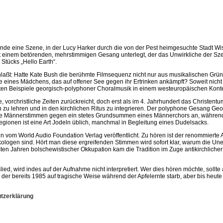
nde eine Szene, in der Lucy Harker durch die von der Pest heimgesuchte Stadt Wism
t einem betörenden, mehrstimmigen Gesang unterlegt, der das Unwirkliche der Sze
Stücks „Hello Earth“.
laßt: Hatte Kate Bush die berühmte Filmsequenz nicht nur aus musikalischen Gründ
eines Mädchens, das auf offener See gegen ihr Ertrinken ankämpft? Soweit nicht zu
ten Beispiele georgisch-polyphoner Choralmusik in einem westeuropäischen Konte
, vorchristliche Zeiten zurückreicht, doch erst als im 4. Jahrhundert das Christent
u lehren und in den kirchlichen Ritus zu integrieren. Der polyphone Gesang Geor
nde Männerstimmen gegen ein stetes Grundsummen eines Männerchors an, während 
ionen ist eine Art Jodeln üblich, manchmal in Begleitung eines Dudelsacks.
n vom World Audio Foundation Verlag veröffentlicht. Zu hören ist der renommierte 
logen sind. Hört man diese ergreifenden Stimmen wird sofort klar, warum die U
ten Jahren bolschewistischer Okkupation kam die Tradition im Zuge antikirchlicher
ed, wird indes auf der Aufnahme nicht interpretiert. Wer dies hören möchte, sollt
er bereits 1985 auf tragische Weise während der Apfelernte starb, aber bis heute 
tzerklärung