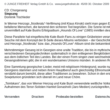
© JUNGE FREIHEIT Verlag GmbH & Co.
www.jungefreiheit.de
45/09 30. Oktober 2009
CD: Chorgesang
Singsang
Dominik Tischleder
In Werner Herzogs „Nosferatu“-Verfilmung (mit Klaus Kinski) sieht man gegen E
befallene Menschen, die tanzend den sicheren Tod begrüßen. Die Szene ist mi
unvermittelt auf Kate Bushs Erfolgsalbum „Hounds Of Love“ (1985) inmitten des 
Diese Parallele hat eingefleischte Kate-Bush-Fans zu einigen Grübeleien veran
Seuche mit dem Konzept der B-Seite dieses Albums verbinden – der Geschichte 
und Herzogs „Nosferatu“ bzw. das „Hounds Of Love“-Album sind die bekanntes
Mehrstimmiger Gesang ist in Georgien eine uralte Tradition, die bis in mythische
verschiedenen Gesangstechniken systematisch in den entlegenen Bergklöstern z
aus dem östlichen Teil des Landes. Bei der einen Form singen zwei wechsel
Gesangsstimmen gibt, die in ein wundersames Unisono münden. In anderen Reg
Eine Sammlung georgischer Lieder, meist mit religiösem Hintergrund, wurde nu
Georgiens stammen und neben ihrem Hauptberuf auch gleichzeitig Ethnomusiko
verstärkt darum bemüht, diese alten Traditionen zu bewahren. Schon in den ers
Sowjetunion gründeten sich überall im Land neue Chöre.
„Tsintskaro“, das von Werner Herzog und Kate Bush verwendete weltliche Volksli
Aufnahmen des Tenor-Solisten Hamlet Gonashvili (Jaro Medien) zurückgreifen, d
Versenden
Drucken
Probeabo bestellen
Datenschu