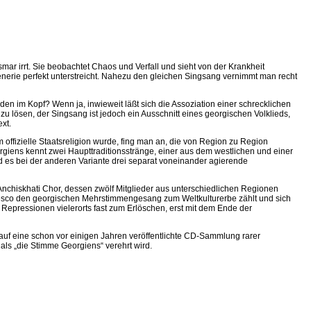
ar irrt. Sie beobachtet Chaos und Verfall und sieht von der Krankheit
nerie perfekt unterstreicht. Nahezu den gleichen Singsang vernimmt man recht
en im Kopf? Wenn ja, inwieweit läßt sich die Assoziation einer schrecklichen
 lösen, der Singsang ist jedoch ein Ausschnitt eines georgischen Volklieds,
xt.
um offizielle Staatsreligion wurde, fing man an, die von Region zu Region
giens kennt zwei Haupttraditionsstränge, einer aus dem westlichen und einer
es bei der anderen Variante drei separat voneinander agierende
Anchiskhati Chor, dessen zwölf Mitglieder aus unterschiedlichen Regionen
nesco den georgischen Mehrstimmengesang zum Weltkulturerbe zählt und sich
 Repressionen vielerorts fast zum Erlöschen, erst mit dem Ende der
e auf eine schon vor einigen Jahren veröffentlichte CD-Sammlung rarer
als „die Stimme Georgiens“ verehrt wird.