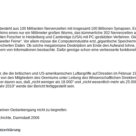
steht aus 100 Milliarden Nervenzellen mit insgesamt 100 Billionen Synapsen. Es
irns eines nur ein Millimeter großen Wurms, das kümmerliche 302 Nervenzellen au
iten Forscher in Heidelberg und Cambridge (USA) mit PC-gestützten Verfahren. Gle
weiter Ferne“. Vor allem müsse die Computerindustrie erst „gigantische Speicherme
speicherten Daten. Ob solche megalomane Deskription am Ende den Aufwand lohne, 
ern von Informationen beobachte. Dafür genüge schon eine verbesserte funktion
, die die britischen und US-amerikanischen Luftangriffe auf Dresden im Februar
von den Mitgliedern des Gremiums unter Leitung des Wissenschaftlichen Direktors 
er davon aus, daß „nicht weniger als 18.000“ und „nicht wesentlich mehr als 25
r 2010“ werde der Bericht fertiggestellt sein.
 einen Gedankengang nicht zu begreifen.
schichte, Darmstadt 2006
tzerklärung