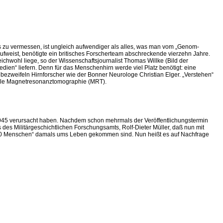
 zu vermessen, ist ungleich aufwendiger als alles, was man vom „Genom-
fweist, benötigte ein britisches Forscherteam abschreckende vierzehn Jahre.
ichwohl liege, so der Wissenschaftsjournalist Thomas Willke (Bild der
dien“ liefern. Denn für das Menschenhirn werde viel Platz benötigt: eine
bezweifeln Hirnforscher wie der Bonner Neurologe Christian Elger. „Verstehen“
elle Magnetresonanztomographie (MRT).
 1945 verursacht haben. Nachdem schon mehrmals der Veröffentlichungstermin
des Militärgeschichtlichen Forschungsamts, Rolf-Dieter Müller, daß nun mit
.000 Menschen“ damals ums Leben gekommen sind. Nun heißt es auf Nachfrage