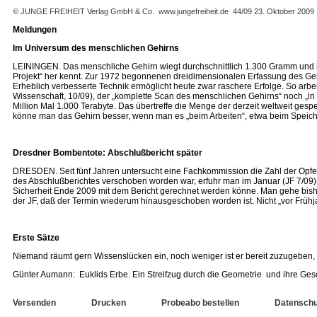
© JUNGE FREIHEIT Verlag GmbH & Co.
www.jungefreiheit.de
44/09 23. Oktober 2009
Meldungen
Im Universum des menschlichen Gehirns
LEININGEN. Das menschliche Gehirn wiegt durchschnittlich 1.300 Gramm und be
Projekt“ her kennt. Zur 1972 begonnenen dreidimensionalen Erfassung des Geh
Erheblich verbesserte Technik ermöglicht heute zwar raschere Erfolge. So arbe
Wissenschaft, 10/09), der „komplette Scan des menschlichen Gehirns“ noch „in 
Million Mal 1.000 Terabyte. Das übertreffe die Menge der derzeit weltweit ge
könne man das Gehirn besser, wenn man es „beim Arbeiten“, etwa beim Speich
Dresdner Bombentote: Abschlußbericht später
DRESDEN. Seit fünf Jahren untersucht eine Fachkommission die Zahl der Opfer
des Abschlußberichtes verschoben worden war, erfuhr man im Januar (JF 7/09) 
Sicherheit Ende 2009 mit dem Bericht gerechnet werden könne. Man gehe bish
der JF, daß der Termin wiederum hinausgeschoben worden ist. Nicht „vor Frühjah
Erste Sätze
Niemand räumt gern Wissenslücken ein, noch weniger ist er bereit zuzugeben,
Günter Aumann: Euklids Erbe. Ein Streifzug durch die Geometrie und ihre Ge
Versenden
Drucken
Probeabo bestellen
Datenschu