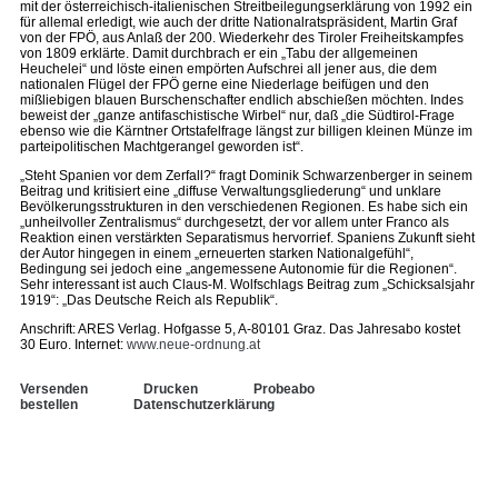
mit der österreichisch-italienischen Streitbeilegungserklärung von 1992 ein
für allemal erledigt, wie auch der dritte Nationalratspräsident, Martin Graf
von der FPÖ, aus Anlaß der 200. Wiederkehr des Tiroler Freiheitskampfes
von 1809 erklärte. Damit durchbrach er ein „Tabu der allgemeinen
Heuchelei“ und löste einen empörten Aufschrei all jener aus, die dem
nationalen Flügel der FPÖ gerne eine Niederlage beifügen und den
mißliebigen blauen Burschenschafter endlich abschießen möchten. Indes
beweist der „ganze antifaschistische Wirbel“ nur, daß „die Südtirol-Frage
ebenso wie die Kärntner Ortstafelfrage längst zur billigen kleinen Münze im
parteipolitischen Machtgerangel geworden ist“.
„Steht Spanien vor dem Zerfall?“ fragt Dominik Schwarzenberger in seinem
Beitrag und kritisiert eine „diffuse Verwaltungsgliederung“ und unklare
Bevölkerungsstrukturen in den verschiedenen Regionen. Es habe sich ein
„unheilvoller Zentralismus“ durchgesetzt, der vor allem unter Franco als
Reaktion einen verstärkten Separatismus hervorrief. Spaniens Zukunft sieht
der Autor hingegen in einem „erneuerten starken Nationalgefühl“,
Bedingung sei jedoch eine „angemessene Autonomie für die Regionen“.
Sehr interessant ist auch Claus-M. Wolfschlags Beitrag zum „Schicksalsjahr
1919“: „Das Deutsche Reich als Republik“.
Anschrift: ARES Verlag. Hofgasse 5, A-80101 Graz. Das Jahresabo kostet
30 Euro. Internet:
www.neue-ordnung.at
Versenden
Drucken
Probeabo
bestellen
Datenschutzerklärung