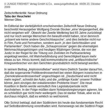
© JUNGE FREIHEIT Verlag GmbH & Co.
www.jungefreiheit.de
44/09 23. Oktober
2009
Zeitschriftenkritik: Neue Ordnung
Tabu der Heuchelei
Werner Olles
Im Editorial der vierteljährlich erscheinenden Zeitschrift Neue Ordnung
beschreibt Herausgeber Wolfgang Dvorak-Stocker „eine Vergangenheit, die
nicht vergehen will“. Obwohl der Zweite Weltkrieg fast 65 Jahre zurückliegt
und nur noch wenige Menschen ihn bewußt erlebt haben, ist er dennoch
„präsent wie keine andere Geschichtsepoche“, und dies beileibe nicht nur
in Film, Funk und Fernsehen, sondern auch „in den Gerichtssälen und
Parlamenten“. Doch haben die „Schauprozesse“ gegen die ehemaligen
Wehrmachtsangehörigen und heutigen 90jährigen Greise, die von der
Justiz in der Regel für die Tötung von Zivilisten im Partisanenkrieg
angeklagt werden, mit Wahrheitsfindung und Gerechtigkeit kaum mehr
etwas zu tun. Hinzu kommt, daß kommunistische und „antifaschistische“
Kriegsverbrecher von den Gerichten grundsätzlich nicht belangt werden.
In seinem Beitrag „Implosionsfieber“ weist Hans-Dietrich Sander darauf hin,
daß die sogenannte Politikverdrossenheit bei vielen Bürgern inzwischen in
„Demokratieverdrossenheit“ ungeschlagen ist. „Deutschland wird nicht
mehr regiert“, schreibt der Autor, und die „unfähige Kaste“ unserer Politiker
könne „kein einziges der eskalierenden Probleme lösen“. Die neue
Koalition in Berlin werde vermutlich ihre Legislaturperiode nicht
durchstehen. In der Folge müßten dann Notstandsregierungen agieren, bis
es schließlich gar nicht mehr weitergeht. Das ist starker Tobak, aber es ist
durchaus möglich, daß es wirklich so weit kommt.
Otto Scrinzi beklagt, daß den Südtirolern bis heute das fundamentale Recht
auf Selbstbestimmung vorenthalten wird. Keineswegs sei die Südtirol-Frage