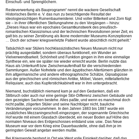
Einschuß- und Sprenglöchern.
Resteverwertung als Bauprogramm“ nennt die wackere Gesellschaft
Historisches Berlin e. V. das nun zu besichtigende Resultat der
ideologiesüchtigen Ruinenbaumeisterei. Und voller Bitterkeit und Zorn fügt
sie – in ihrer öffentlichen Stellungnahme zu den Vorgängen – hinzu:
„Dieses Haus war ein epochales Gesamtkunstwerk des preußisch-
romantischen Klassizismus und der technischen Revolutionen jener Zeit, es
galt bis zu seiner Zerstörung als Ikone modernster Museums-Konzeptionen
… Doch der schwer kriegsverletzte Patient wurde absichtlich nicht geheilt.“
Tatsächlich war Stülers hochklassizistisches Neues Museum nicht nur
prächtig ausgestattet, sondern überaus funktionell, ein Wunder an
Vielverwendbarkeit. Schönheit und Funktion gingen in ihm eine einmalige
Synthese ein, wie sie später nie wieder erreicht wurde. Berlin nutzte das
Haus als Unterkunft bzw. Zwischenaufenthalt für die verschiedensten
Sammlungen. Außer Nofretete und den ägyptischen Altertümern glänzten in
ihm altgermanische und andere ethnographische Schätze, Gipsabgüsse
aus der griechischen und römischen Antike, Möbel, Vasen, mittelalterliche
Reliquiare; auch das Kupferstichkabinett war in ihm untergebracht.
Niemand, buchstäblich niemand kam je auf den Gedanken, daß ein
Stilbruch oder auch nur eine geringe Stör-Differenz zwischen Gebäude und
den gezeigten Sachen bestehe. Alles paßte, und wenn es manchmal doch
nicht paßte, zögerten Stüler und seine Nachfolger nicht, bauliche
Veränderungen vorzunehmen. In den Jahren 1883 bis 1887 wurde ein
zusätzliches Mezzaningeschoß eingezogen, der sogenannte Griechische
Hof wurde mit einem Glasdach überdeckt, ein neuer Boden auf Höhe des
normalen Niveaus des Erdgeschosses entstand usw. usw.. Das Neue
Museum war vor dem Krieg eine Dauerbaustelle, ohne daß ihm je im
geringsten Gewalt angetan werden mußte.
Bei Kriegsende bestand in Ost wie West volle Einigkeit darüber, daß das