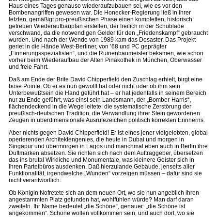
Haus eines Tages genauso wiederaufzubauen sei, wie es vor den
Bombenangriffen gewesen war. Die Honecker-Regierung ließ in ihrer
letzten, gemäßigt pro-preußischen Phase einen kompletten, historisch
getreuen Wiederaufbauplan erstellen, der freilich in der Schublade
verschwand, da die notwendigen Gelder für den „Friedenskampf“ gebraucht
wurden. Und nach der Wende von 1989 kam das Desaster. Das Projekt
geriet in die Hände West-Berliner, von ’68 und PC geprägter
„Einnerungsspezialisten“, und die Ruinenbaumeister bekamen, wie schon
vorher beim Wiederaufbau der Alten Pinakothek in München, Oberwasser
und freie Fahrt.
Daß am Ende der Brite David Chipperfield den Zuschlag erhielt, birgt eine
böse Pointe. Ob er es nun gewollt hat oder nicht oder ob ihm sein
Unterbewußtsein die Hand geführt hat – er hat jedenfalls in seinem Bereich
nur zu Ende geführt, was einst sein Landsmann, der „Bomber-Harris“,
flächendeckend in die Wege leitete: die systematische Zerstörung der
preußisch-deutschen Tradition, die Verwandlung ihrer Stein gewordenen
Zeugen in überdimensionale Ausrufezeichen politisch korrekten Erinnerns.
Aber nichts gegen David Chipperfield! Er ist eines jener vielgelobten, global
operierenden Architektengenies, die heute in Dubai und morgen in
Singapur und übermorgen in Lagos und manchmal eben auch in Berlin ihre
Duftmarken absetzen. Sie richten sich nach dem Auftraggeber, übersetzen
das ins brutal Wirkliche und Monumentale, was kleinere Geister sich in
ihren Parteibüros ausdenken. Daß hierzulande Gebäude, jenseits aller
Funktionalität, irgendwelche „Wunden“ vorzeigen müssen – dafür sind sie
nicht verantwortlich.
Ob Königin Nofretete sich an dem neuen Ort, wo sie nun angeblich ihren
angestammten Platz gefunden hat, wohlfühlen würde? Man darf daran
zweifeln. Ihr Name bedeutet „die Schöne“, genauer: „die Schöne ist
angekommen“. Schöne wollen vollkommen sein, und auch dort, wo sie