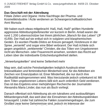
© JUNGE FREIHEIT Verlag GmbH & Co.
www.jungefreiheit.de
44/09 23. Oktober
2009
Das Geschäft mit der Abtreibung
Fötale Zellen und Organe: Hohe Nachfrage der Pharma- und
Kosmetikindustrie / Ärzte verdienen an Schwangerschaftsabbrüchen
Anni Mursula
Wir haben euch etwas mitgebracht: Haß, Haß, Haß!“ grölten Hunderte
aggressive Abtreibungsbefürworter vor kurzem in Berlin. Anlaß waren die
rund 1.200 Lebensschützer bei ihrem jährlichen „Marsch für das Leben“ (JF
41/09). Der Haß auf sie entlud sich in vulgären und blasphemischen
Gesten. Es wurden Plastik-Dildos an Kreuze genagelt, Holzkreuze in der
Spree „versenkt“ und sogar eine Bibel verbrannt. Der Haß richtete sich
gegen angeblich „verklemmte“ Christen, die das Töten von Ungeborenen
nicht als Menschen- oder Frauenrecht ansehen, sondern das Recht auf
Leben über die individuelle Entscheidungsfreiheit stellen.
„Verwertungsketten“ sind keine Seltenheit mehr
Mag sein, daß solche Feindseligkeiten lediglich Ausdruck einer
linksradikalen und feministischen Minderheit sind, für die Abtreiben ein
Zeichen von Emanzipation ist. Einer Minderheit, die nur durch ihre
Radikalität wahrgenommen wird. Was hierzulande jedoch unbekannt ist: Mit
dem Töten ungeborenen Lebens läßt sich auch ordentlich Geld verdienen.
Das ist das Ergebnis einer mehrjährigen Recherche der Journalistin
Alexandra Maria Linder, das nun als Buch vorliegt.
Danach offenbart sich Abtreibung als ein lukratives und ausbaufähiges
Milliardengeschäft, das weit über die Einnahmen der Abtreibungskliniken
hinausgeht. Linder hat zahlreiche Fakten zusammengetragen, die zum
Großteil zwar keine Geheimnisse sind, jedoch im Interesse der