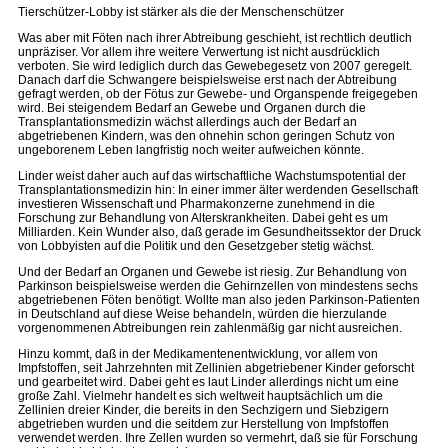
Tierschützer-Lobby ist stärker als die der Menschenschützer
Was aber mit Föten nach ihrer Abtreibung geschieht, ist rechtlich deutlich
unpräziser. Vor allem ihre weitere Verwertung ist nicht ausdrücklich
verboten. Sie wird lediglich durch das Gewebegesetz von 2007 geregelt.
Danach darf die Schwangere beispielsweise erst nach der Abtreibung
gefragt werden, ob der Fötus zur Gewebe- und Organspende freigegeben
wird. Bei steigendem Bedarf an Gewebe und Organen durch die
Transplantationsmedizin wächst allerdings auch der Bedarf an
abgetriebenen Kindern, was den ohnehin schon geringen Schutz von
ungeborenem Leben langfristig noch weiter aufweichen könnte.
Linder weist daher auch auf das wirtschaftliche Wachstumspotential der
Transplantationsmedizin hin: In einer immer älter werdenden Gesellschaft
investieren Wissenschaft und Pharmakonzerne zunehmend in die
Forschung zur Behandlung von Alterskrankheiten. Dabei geht es um
Milliarden. Kein Wunder also, daß gerade im Gesundheitssektor der Druck
von Lobbyisten auf die Politik und den Gesetzgeber stetig wächst.
Und der Bedarf an Organen und Gewebe ist riesig. Zur Behandlung von
Parkinson beispielsweise werden die Gehirnzellen von mindestens sechs
abgetriebenen Föten benötigt. Wollte man also jeden Parkinson-Patienten
in Deutschland auf diese Weise behandeln, würden die hierzulande
vorgenommenen Abtreibungen rein zahlenmäßig gar nicht ausreichen.
Hinzu kommt, daß in der Medikamentenentwicklung, vor allem von
Impfstoffen, seit Jahrzehnten mit Zellinien abgetriebener Kinder geforscht
und gearbeitet wird. Dabei geht es laut Linder allerdings nicht um eine
große Zahl. Vielmehr handelt es sich weltweit hauptsächlich um die
Zellinien dreier Kinder, die bereits in den Sechzigern und Siebzigern
abgetrieben wurden und die seitdem zur Herstellung von Impfstoffen
verwendet werden. Ihre Zellen wurden so vermehrt, daß sie für Forschung