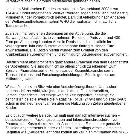
Verantwortlichen nie großes Medienecho gefunden haben.
Laut dem Statistischen Bundesamt wurden in Deutschland 2008 etwa
114.484 Kinder abgetrieben. Weltweit werden sogar jedes Jahr über vierzig
Millionen Kinder vorgeburtlich getötet. Damit ist Abtreibung nach Angaben
der Weltgesundheitsorganisation WHO die häufigste nicht-natürliche
Todesursache.
Zuerst einmal verdienen diejenigen an der Abtreibung, die die
Schwangerschaftsabbrüche vornehmen. Bei einem Preis von rund 430
Euro pro Abtreibung konnten Ärzte in Deutschland somit allein im
vergangenen Jahr eine Summe von beinahe fünfzig Millionen Euro
erwirtschaften. Die Kosten hierfür wurden zum Großteil von den
Krankenkassen übernommen und somit durch Steuergelder subventioniert.
Deutlich mehr aber profitieren ganz andere Branchen von dem Geschäft mit
der Abtreibung. Sie sind nur nicht so offensichtlich zu erkennen. Zum
Beispiel Pharmakonzerne, Firmen aus der Kosmetikbranche sowie
Transplantations- und Forschungseinrichtungen: Für sie geht es um
Milliardengewinne.
Was auf den ersten Blick wie eine Verschwörungstheorie fanatischer
Lebensschützer wirkt, wird jedoch auch durch Fachzeitschriften,
Forschungsberichte und einige wenige Zeitungsartikel bestätigt. So
berichteten beispielsweise die Magazine Focus (24/94) und Spiegel (6/97)
schon in den neunziger Jahren über die Nutzung von Zellen abgetriebener
Kinder.
Es gibt auch weitere Belege, nur muß man danach intensiver suchen –
beispielsweise in Packungsbeilagen und Informationsbroschüren von
Pharma- und Kosmetikkonzernen. Auch hier sind Fakten über genutzte
Zellinien abgetriebener Kinder zu finden – allerdings verschleiert hinter
Begriffen wie „Säugerzellen“ oder kodiert als Zellinien mit Namen wie MRC-