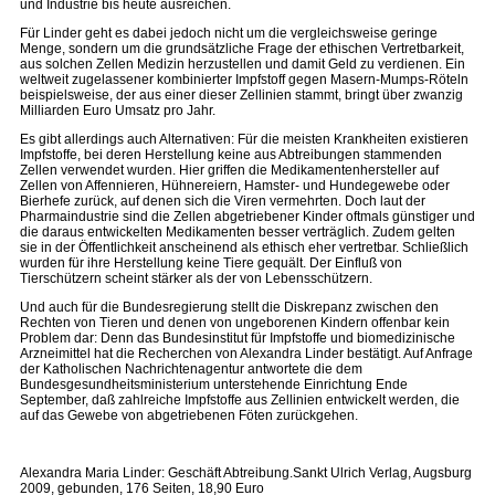
und Industrie bis heute ausreichen.
Für Linder geht es dabei jedoch nicht um die vergleichsweise geringe
Menge, sondern um die grundsätzliche Frage der ethischen Vertretbarkeit,
aus solchen Zellen Medizin herzustellen und damit Geld zu verdienen. Ein
weltweit zugelassener kombinierter Impfstoff gegen Masern-Mumps-Röteln
beispielsweise, der aus einer dieser Zellinien stammt, bringt über zwanzig
Milliarden Euro Umsatz pro Jahr.
Es gibt allerdings auch Alternativen: Für die meisten Krankheiten existieren
Impfstoffe, bei deren Herstellung keine aus Abtreibungen stammenden
Zellen verwendet wurden. Hier griffen die Medikamentenhersteller auf
Zellen von Affennieren, Hühnereiern, Hamster- und Hundegewebe oder
Bierhefe zurück, auf denen sich die Viren vermehrten. Doch laut der
Pharmaindustrie sind die Zellen abgetriebener Kinder oftmals günstiger und
die daraus entwickelten Medikamenten besser verträglich. Zudem gelten
sie in der Öffentlichkeit anscheinend als ethisch eher vertretbar. Schließlich
wurden für ihre Herstellung keine Tiere gequält. Der Einfluß von
Tierschützern scheint stärker als der von Lebensschützern.
Und auch für die Bundesregierung stellt die Diskrepanz zwischen den
Rechten von Tieren und denen von ungeborenen Kindern offenbar kein
Problem dar: Denn das Bundesinstitut für Impfstoffe und biomedizinische
Arzneimittel hat die Recherchen von Alexandra Linder bestätigt. Auf Anfrage
der Katholischen Nachrichtenagentur antwortete die dem
Bundesgesundheitsministerium unterstehende Einrichtung Ende
September, daß zahlreiche Impfstoffe aus Zellinien entwickelt werden, die
auf das Gewebe von abgetriebenen Föten zurückgehen.
Alexandra Maria Linder: Geschäft Abtreibung.Sankt Ulrich Verlag, Augsburg
2009, gebunden, 176 Seiten, 18,90 Euro