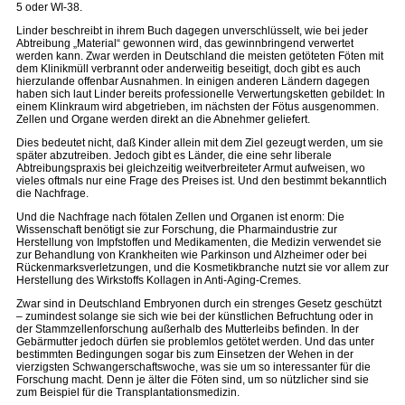
5 oder WI-38.
Linder beschreibt in ihrem Buch dagegen unverschlüsselt, wie bei jeder
Abtreibung „Material“ gewonnen wird, das gewinnbringend verwertet
werden kann. Zwar werden in Deutschland die meisten getöteten Föten mit
dem Klinikmüll verbrannt oder anderweitig beseitigt, doch gibt es auch
hierzulande offenbar Ausnahmen. In einigen anderen Ländern dagegen
haben sich laut Linder bereits professionelle Verwertungsketten gebildet: In
einem Klinkraum wird abgetrieben, im nächsten der Fötus ausgenommen.
Zellen und Organe werden direkt an die Abnehmer geliefert.
Dies bedeutet nicht, daß Kinder allein mit dem Ziel gezeugt werden, um sie
später abzutreiben. Jedoch gibt es Länder, die eine sehr liberale
Abtreibungspraxis bei gleichzeitig weitverbreiteter Armut aufweisen, wo
vieles oftmals nur eine Frage des Preises ist. Und den bestimmt bekanntlich
die Nachfrage.
Und die Nachfrage nach fötalen Zellen und Organen ist enorm: Die
Wissenschaft benötigt sie zur Forschung, die Pharmaindustrie zur
Herstellung von Impfstoffen und Medikamenten, die Medizin verwendet sie
zur Behandlung von Krankheiten wie Parkinson und Alzheimer oder bei
Rückenmarksverletzungen, und die Kosmetikbranche nutzt sie vor allem zur
Herstellung des Wirkstoffs Kollagen in Anti-Aging-Cremes.
Zwar sind in Deutschland Embryonen durch ein strenges Gesetz geschützt
– zumindest solange sie sich wie bei der künstlichen Befruchtung oder in
der Stammzellenforschung außerhalb des Mutterleibs befinden. In der
Gebärmutter jedoch dürfen sie problemlos getötet werden. Und das unter
bestimmten Bedingungen sogar bis zum Einsetzen der Wehen in der
vierzigsten Schwangerschaftswoche, was sie um so interessanter für die
Forschung macht. Denn je älter die Föten sind, um so nützlicher sind sie
zum Beispiel für die Transplantationsmedizin.