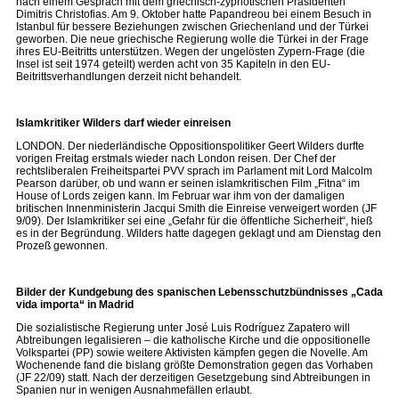
nach einem Gespräch mit dem griechisch-zypriotischen Präsidenten
Dimitris Christofias. Am 9. Oktober hatte Papandreou bei einem Besuch in
Istanbul für bessere Beziehungen zwischen Griechenland und der Türkei
geworben. Die neue griechische Regierung wolle die Türkei in der Frage
ihres EU-Beitritts unterstützen. Wegen der ungelösten Zypern-Frage (die
Insel ist seit 1974 geteilt) werden acht von 35 Kapiteln in den EU-
Beitrittsverhandlungen derzeit nicht behandelt.
Islamkritiker Wilders darf wieder einreisen
LONDON. Der niederländische Oppositionspolitiker Geert Wilders durfte
vorigen Freitag erstmals wieder nach London reisen. Der Chef der
rechtsliberalen Freiheitspartei PVV sprach im Parlament mit Lord Malcolm
Pearson darüber, ob und wann er seinen islamkritischen Film „Fitna“ im
House of Lords zeigen kann. Im Februar war ihm von der damaligen
britischen Innenministerin Jacqui Smith die Einreise verweigert worden (JF
9/09). Der Islamkritiker sei eine „Gefahr für die öffentliche Sicherheit“, hieß
es in der Begründung. Wilders hatte dagegen geklagt und am Dienstag den
Prozeß gewonnen.
Bilder der Kundgebung des spanischen Lebensschutzbündnisses „Cada
vida importa“ in Madrid
Die sozialistische Regierung unter José Luis Rodríguez Zapatero will
Abtreibungen legalisieren – die katholische Kirche und die oppositionelle
Volkspartei (PP) sowie weitere Aktivisten kämpfen gegen die Novelle. Am
Wochenende fand die bislang größte Demonstration gegen das Vorhaben
(JF 22/09) statt. Nach der derzeitigen Gesetzgebung sind Abtreibungen in
Spanien nur in wenigen Ausnahmefällen erlaubt.