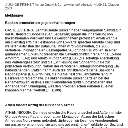
© JUNGE FREIHEIT Verlag GmbH & Co.
www.jungefreiheit.de
44/09 23. Oktober
2009
Meldungen
Basken protestierten gegen Inhaftierungen
GASTEIZ/VITORIA. Zehntausende Basken haben vergangenen Samstag in
der Küstenstadt Donostia (San Sebastián) gegen die Inhaftierung von
linksnationalen Politikern und Gewerkschaftern protestiert. Anlaß war die
am Dienstag erfolgte Festnahme von Ex-Parteisprecher Arnaldo Otegi und
weiteren Aktivisten der Batasuna. Ihnen wird vorgeworfen, die 2003
verbotene linksnationalen Baskenpartei neu gründen zu wollen. In einer
gemeinsamen Erklärung forderten die Gewerkschaftsführer Ainhoa Etxaide
Amorrortu (LAB) und Adolfo Muñoz Sanz (ELA) „die sofortige Abschaffung
des Parteiengesetzes“ und die „Schließung der Sondertribunale zur
politischen Verfolgung“. Neben der verbotenen Untergrundbewegung Eta
nahestehenden Kräften nahm auch die christdemokratische Baskische
Nationalpartei (EAJ/PNV) teil, die bis Mai fast drei Jahrzehnte lang im
Baskenland regiert hatte. Da linksnationale Baskenparteien bei der
Parlamentswahl erstmals nicht kandidieren durften, boykottierten ihre
Anhänger den Urnengang, was den pro-spanischen Parteien zu einer
knappen Mehrheit verhalf (JF 11/09).
Athen fordert Abzug der türkischen Armee
ATHEN/NIKOSIA. Der neue griechische Regierungschef und Außenminister
Giorgos Andrea Papandreou hat am Montag den Abzug der türkischen
Armee aus Nordzypern gefordert. „Entweder wir lösen die Angelegenheit,
um uns zu vereinen, oder sie wird uns getrennt halten“, erklärte der Sozialist