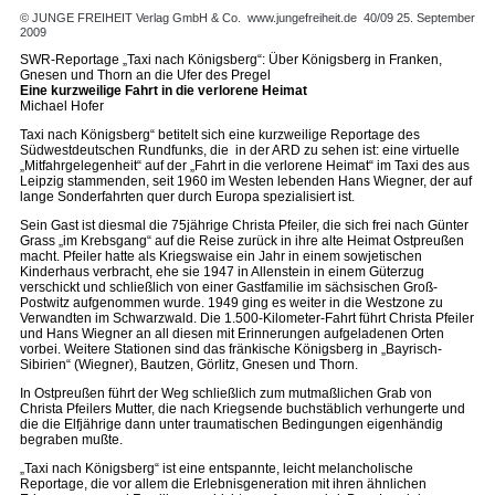
© JUNGE FREIHEIT Verlag GmbH & Co.
www.jungefreiheit.de
40/09 25. September
2009
SWR-Reportage „Taxi nach Königsberg“: Über Königsberg in Franken,
Gnesen und Thorn an die Ufer des Pregel
Eine kurzweilige Fahrt in die verlorene Heimat
Michael Hofer
Taxi nach Königsberg“ betitelt sich eine kurzweilige Reportage des
Südwestdeutschen Rundfunks, die in der ARD zu sehen ist: eine virtuelle
„Mitfahrgelegenheit“ auf der „Fahrt in die verlorene Heimat“ im Taxi des aus
Leipzig stammenden, seit 1960 im Westen lebenden Hans Wiegner, der auf
lange Sonderfahrten quer durch Europa spezialisiert ist.
Sein Gast ist diesmal die 75jährige Christa Pfeiler, die sich frei nach Günter
Grass „im Krebsgang“ auf die Reise zurück in ihre alte Heimat Ostpreußen
macht. Pfeiler hatte als Kriegswaise ein Jahr in einem sowjetischen
Kinderhaus verbracht, ehe sie 1947 in Allenstein in einem Güterzug
verschickt und schließlich von einer Gastfamilie im sächsischen Groß-
Postwitz aufgenommen wurde. 1949 ging es weiter in die Westzone zu
Verwandten im Schwarzwald. Die 1.500-Kilometer-Fahrt führt Christa Pfeiler
und Hans Wiegner an all diesen mit Erinnerungen aufgeladenen Orten
vorbei. Weitere Stationen sind das fränkische Königsberg in „Bayrisch-
Sibirien“ (Wiegner), Bautzen, Görlitz, Gnesen und Thorn.
In Ostpreußen führt der Weg schließlich zum mutmaßlichen Grab von
Christa Pfeilers Mutter, die nach Kriegsende buchstäblich verhungerte und
die die Elfjährige dann unter traumatischen Bedingungen eigenhändig
begraben mußte.
„Taxi nach Königsberg“ ist eine entspannte, leicht melancholische
Reportage, die vor allem die Erlebnisgeneration mit ihren ähnlichen