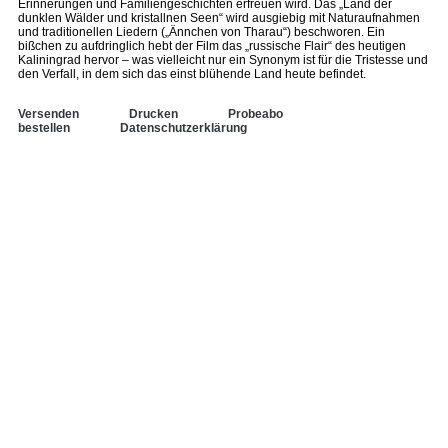
Erinnerungen und Familiengeschichten erfreuen wird. Das „Land der
dunklen Wälder und kristallnen Seen“ wird ausgiebig mit Naturaufnahmen
und traditionellen Liedern („Ännchen von Tharau“) beschworen. Ein
bißchen zu aufdringlich hebt der Film das „russische Flair“ des heutigen
Kaliningrad hervor – was vielleicht nur ein Synonym ist für die Tristesse und
den Verfall, in dem sich das einst blühende Land heute befindet.
Versenden
Drucken
Probeabo
bestellen
Datenschutzerklärung