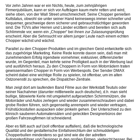
Vor zehn Jahren war er ein Nichts, heute, zum zehnjährigen
Firmenjubiläum, kann er sich vor Aufträgen kaum mehr retten und wird,
siehe oben, von der Wall Street umschmeichelt. Seine Chopper genießen
Kultstatus, obwohl sie unter seiner Hand keineswegs immer schneller und
bequemer, geschweige denn sicherer und gebrauchstüchtiger geworden
sind. Die TÜVs aller Herren und Länder erzittern und bereiten sich aufs
Schlimmste vor, wenn ein „Chopper“ bei ihnen zur Zulassungsprüfung
erscheint. Aber die Sehnsucht vor allem junger Leute nach einem echten
Chopper wächst und wächst.
Parallel zu den Chopper-Produkten und im gleichen Geist entwickelte sich
das zugehörige Marketing. Keine Rede konnte davon sein, daß man mit
zunehmendem Erfolg irgendwie vornehmer, exklusiver, differenzierter
wurde, im Gegenteil, man kehrte seine Prolligkeit auch in der Werbung laut
und ausführlich heraus. Zu den Choppern in Form von Motorrädern traten
gewissermaßen Chopper in Form von Werbespots. Der Sender DMAX
scheint dabei eine wichtige Rolle zu spielen, ist offenbar, um im alten
Ostzonenstil zu sprechen, die Dispatcher-Zentrale.
Man zeigt dort am laufenden Band Filme aus der Werkstatt Teutuls oder
seiner Nachahmer (darunter mittlerweile auch deutsche), d.h. man sieht
bullige, tätowierte Kerle mit umgekehrt aufgesetzten Schirmmützen, die
Motorräder und Autos zerlegen und wieder zusammenschrauben und dabei
grobe Reden führen, sich gegenseitig anrempeln und wieder vertragen,
Frühstücksstullen auspacken oder pinkeln gehen. Der Unterschied zu den
klinisch sauberen Automatensälen und geleckten Designerbüros der
großen Fahrzeugfirmen ist schneidend.
Aber es fällt auch auf (soll offenbar auffallen), daß die technologische
Qualität und der gestalterische Einfallsreichtum der schmuddeligen
Chopperbullen mindestens so gut sind wie die der adretten
Automatenführer und Designer in den großen Firmen, vielleicht besser. Bei