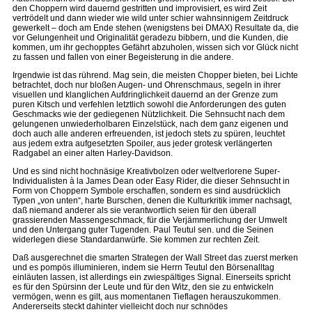
den Choppern wird dauernd gestritten und improvisiert, es wird Zeit
vertrödelt und dann wieder wie wild unter schier wahnsinnigem Zeitdruck
gewerkelt – doch am Ende stehen (wenigstens bei DMAX) Resultate da, die
vor Gelungenheit und Originalität geradezu bibbern, und die Kunden, die
kommen, um ihr gechopptes Gefährt abzuholen, wissen sich vor Glück nicht
zu fassen und fallen von einer Begeisterung in die andere.
Irgendwie ist das rührend. Mag sein, die meisten Chopper bieten, bei Lichte
betrachtet, doch nur bloßen Augen- und Ohrenschmaus, segeln in ihrer
visuellen und klanglichen Aufdringlichkeit dauernd an der Grenze zum
puren Kitsch und verfehlen letztlich sowohl die Anforderungen des guten
Geschmacks wie der gediegenen Nützlichkeit. Die Sehnsucht nach dem
gelungenen unwiederholbaren Einzelstück, nach dem ganz eigenen und
doch auch alle anderen erfreuenden, ist jedoch stets zu spüren, leuchtet
aus jedem extra aufgesetzten Spoiler, aus jeder grotesk verlängerten
Radgabel an einer alten Harley-Davidson.
Und es sind nicht hochnäsige Kreativbolzen oder weltverlorene Super-
Individualisten à la James Dean oder Easy Rider, die dieser Sehnsucht in
Form von Choppern Symbole erschaffen, sondern es sind ausdrücklich
Typen „von unten“, harte Burschen, denen die Kulturkritik immer nachsagt,
daß niemand anderer als sie verantwortlich seien für den überall
grassierenden Massengeschmack, für die Verjämmerlichung der Umwelt
und den Untergang guter Tugenden. Paul Teutul sen. und die Seinen
widerlegen diese Standardanwürfe. Sie kommen zur rechten Zeit.
Daß ausgerechnet die smarten Strategen der Wall Street das zuerst merken
und es pompös illuminieren, indem sie Herrn Teutul den Börsenalltag
einläuten lassen, ist allerdings ein zwiespältiges Signal. Einerseits spricht
es für den Spürsinn der Leute und für den Witz, den sie zu entwickeln
vermögen, wenn es gilt, aus momentanen Tieflagen herauszukommen.
Andererseits steckt dahinter vielleicht doch nur schnödes