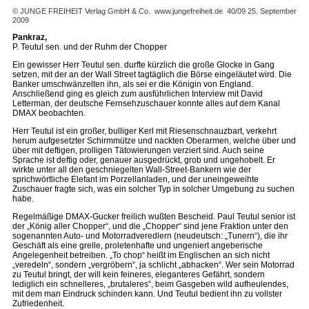
© JUNGE FREIHEIT Verlag GmbH & Co.
www.jungefreiheit.de
40/09 25. September
2009
Pankraz,
P. Teutul sen. und der Ruhm der Chopper
Ein gewisser Herr Teutul sen. durfte kürzlich die große Glocke in Gang
setzen, mit der an der Wall Street tagtäglich die Börse eingeläutet wird. Die
Banker umschwänzelten ihn, als sei er die Königin von England.
Anschließend ging es gleich zum ausführlichen Interview mit David
Letterman, der deutsche Fernsehzuschauer konnte alles auf dem Kanal
DMAX beobachten.
Herr Teutul ist ein großer, bulliger Kerl mit Riesenschnauzbart, verkehrt
herum aufgesetzter Schirmmütze und nackten Oberarmen, welche über und
über mit deftigen, prolligen Tätowierungen verziert sind. Auch seine
Sprache ist deftig oder, genauer ausgedrückt, grob und ungehobelt. Er
wirkte unter all den geschniegelten Wall-Street-Bankern wie der
sprichwörtliche Elefant im Porzellanladen, und der uneingeweihte
Zuschauer fragte sich, was ein solcher Typ in solcher Umgebung zu suchen
habe.
Regelmäßige DMAX-Gucker freilich wußten Bescheid. Paul Teutul senior ist
der „König aller Chopper“, und die „Chopper“ sind jene Fraktion unter den
sogenannten Auto- und Motor­radveredlern (neudeutsch: „Tunern“), die ihr
Geschäft als eine grelle, proletenhafte und ungeniert angeberische
Angelegenheit betreiben. „To chop“ heißt im Englischen an sich nicht
„veredeln“, sondern „vergröbern“, ja schlicht „abhacken“. Wer sein Motorrad
zu Teutul bringt, der will kein feineres, eleganteres Gefährt, sondern
lediglich ein schnelleres, „brutaleres“, beim Gasgeben wild aufheulendes,
mit dem man Eindruck schinden kann. Und Teutul bedient ihn zu vollster
Zufriedenheit.