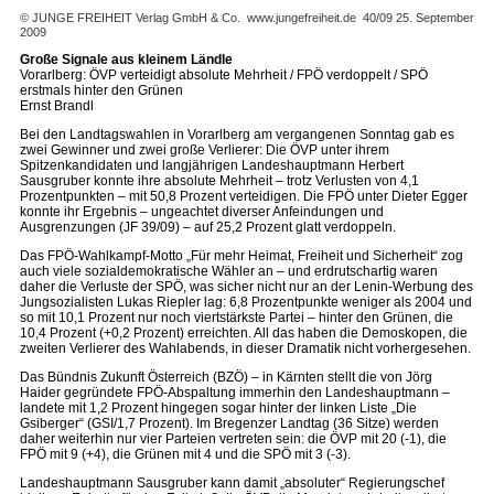
© JUNGE FREIHEIT Verlag GmbH & Co.
www.jungefreiheit.de
40/09 25. September
2009
Große Signale aus kleinem Ländle
Vorarlberg: ÖVP verteidigt absolute Mehrheit / FPÖ verdoppelt / SPÖ
erstmals hinter den Grünen
Ernst Brandl
Bei den Landtagswahlen in Vorarlberg am vergangenen Sonntag gab es
zwei Gewinner und zwei große Verlierer: Die ÖVP unter ihrem
Spitzenkandidaten und langjährigen Landeshauptmann Herbert
Sausgruber konnte ihre absolute Mehrheit – trotz Verlusten von 4,1
Prozentpunkten – mit 50,8 Prozent verteidigen. Die FPÖ unter Dieter Egger
konnte ihr Ergebnis – ungeachtet diverser Anfeindungen und
Ausgrenzungen (JF 39/09) – auf 25,2 Prozent glatt verdoppeln.
Das FPÖ-Wahlkampf-Motto „Für mehr Heimat, Freiheit und Sicherheit“ zog
auch viele sozialdemokratische Wähler an – und erdrutschartig waren
daher die Verluste der SPÖ, was sicher nicht nur an der Lenin-Werbung des
Jungsozialisten Lukas Riepler lag: 6,8 Prozentpunkte weniger als 2004 und
so mit 10,1 Prozent nur noch viertstärkste Partei – hinter den Grünen, die
10,4 Prozent (+0,2 Prozent) erreichten. All das haben die Demoskopen, die
zweiten Verlierer des Wahlabends, in dieser Dramatik nicht vorhergesehen.
Das Bündnis Zukunft Österreich (BZÖ) – in Kärnten stellt die von Jörg
Haider gegründete FPÖ-Abspaltung immerhin den Landeshauptmann –
landete mit 1,2 Prozent hingegen sogar hinter der linken Liste „Die
Gsiberger“ (GSI/1,7 Prozent). Im Bregenzer Landtag (36 Sitze) werden
daher weiterhin nur vier Parteien vertreten sein: die ÖVP mit 20 (-1), die
FPÖ mit 9 (+4), die Grünen mit 4 und die SPÖ mit 3 (-3).
Landeshauptmann Sausgruber kann damit „absoluter“ Regierungschef