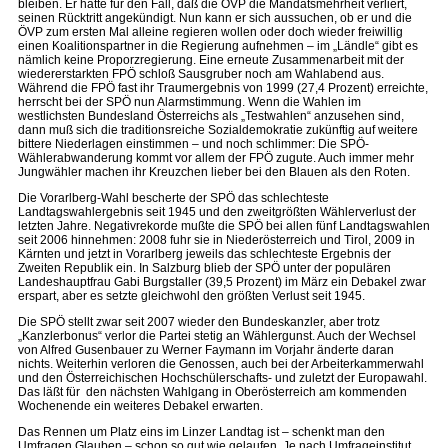
bleiben. Er hatte für den Fall, daß die ÖVP die Mandatsmehrheit verliert,
seinen Rücktritt angekündigt. Nun kann er sich aussuchen, ob er und die
ÖVP zum ersten Mal alleine regieren wollen oder doch wieder freiwillig
einen Koalitionspartner in die Regierung aufnehmen – im „Ländle“ gibt es
nämlich keine Proporzregierung. Eine erneute Zusammenarbeit mit der
wiedererstarkten FPÖ schloß Sausgruber noch am Wahlabend aus.
Während die FPÖ fast ihr Traumergebnis von 1999 (27,4 Prozent) erreichte,
herrscht bei der SPÖ nun Alarmstimmung. Wenn die Wahlen im
westlichsten Bundesland Österreichs als „Testwahlen“ anzusehen sind,
dann muß sich die traditionsreiche Sozialdemokratie zukünftig auf weitere
bittere Niederlagen einstimmen – und noch schlimmer: Die SPÖ-
Wählerabwanderung kommt vor allem der FPÖ zugute. Auch immer mehr
Jungwähler machen ihr Kreuzchen lieber bei den Blauen als den Roten.
Die Vorarlberg-Wahl bescherte der SPÖ das schlechteste
Landtagswahlergebnis seit 1945 und den zweitgrößten Wählerverlust der
letzten Jahre. Negativrekorde mußte die SPÖ bei allen fünf Landtagswahlen
seit 2006 hinnehmen: 2008 fuhr sie in Niederösterreich und Tirol, 2009 in
Kärnten und jetzt in Vorarlberg jeweils das schlechteste Ergebnis der
Zweiten Republik ein. In Salzburg blieb der SPÖ unter der populären
Landeshauptfrau Gabi Burgstaller (39,5 Prozent) im März ein Debakel zwar
erspart, aber es setzte gleichwohl den größten Verlust seit 1945.
Die SPÖ stellt zwar seit 2007 wieder den Bundeskanzler, aber trotz
„Kanzlerbonus“ verlor die Partei stetig an Wählergunst. Auch der Wechsel
von Alfred Gusenbauer zu Werner Faymann im Vorjahr änderte daran
nichts. Weiterhin verloren die Genossen, auch bei der Arbeiterkammerwahl
und den Österreichischen Hochschülerschafts- und zuletzt der Europawahl.
Das läßt für den nächsten Wahlgang in Oberösterreich am kommenden
Wochenende ein weiteres Debakel erwarten.
Das Rennen um Platz eins im Linzer Landtag ist – schenkt man den
Umfragen Glauben – schon so gut wie gelaufen. Je nach Umfrageinstitut