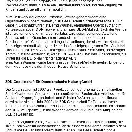
Projekte an Schulen organisiert. Eine Aufklärungsarbeit über
Rechtsextremismus, die wie ein Türöffner funktioniert und den Zugang zu
Kindern und Jugendlichen ermöglicht.
Zum Netzwerk der Amadeu-Antonio-Stiftung gehört zudem eine
Organisation mit dem Namen „ZDK Gesellschaft für demokratische Kultur
GmbH“. Geschäftsführer ist Bernd Wagner, ehemaliger Oberstleutnant im
Polizeiapparat der DDR, sowie langjähriges SED-Mitglied. Nach der Wende
ist er weiter für die Kriminalpolizei tätig, wird sogar Leiter der Abteilung
Staatsschutz im „Gemeinsamen Landeskriminalamt der neuen
Bundesländer“. Gemeinsam mit Ingo Hasselbach, der als Muster-Neonazi-
Aussteiger verkauft wird, gründet er das Aussteigerprogramm Exit. Auch bei
Hasselbach ist der soziale Hintergrund interessant. Sein Vater, überzeugter
Kommunist und Antifaschist, war zu DDR-Zeiten Chef des Jugendradios, die
Mutter für die DDR-Nachrichtenagentur ADN
tätig. Auch Wagner wurde bereits mit der Heuss-Medaille geehrt. Er gehört
dem Freundeskreis der Theodor-Heuss-Stiftung an.
ZDK Gesellschaft für Demokratische Kultur gGmbH
Die Organisation ist 1997 als Projekt der von der ehemaligen inoffiziellen
Stasi-Mitarbeiterin Anetta Kahane gegründeten Regionalen Arbeitsstelle für
Ausländerfragen, Jugendarbeit und Schule (RAA) entstanden. Hieraus
entwickelte sich im Jahr 2003 die ZDK Gesellschaft für Demokratische
Kultur gGmbH. Geschäftsführer ist der ehemalige Oberstleutnant im Apparat
der DDR-Volkspolizei, Bernd Wagner, der von 1975 bis 1989 Mitglied der
SED gewesen ist.
Eigenen Angaben zufolge versteht sich die Gesellschaft als Institution, die
sich bundesweit für demokratische Werte einsetzt und deren Initiativen dem
Schutz vor Gewalt und Extremismus dienen. Die Gesellschaft gibt die