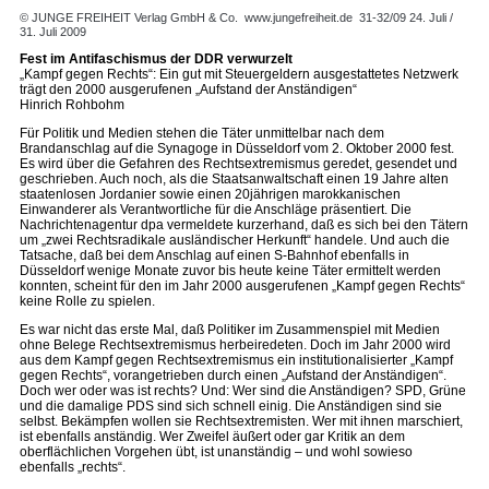
© JUNGE FREIHEIT Verlag GmbH & Co.
www.jungefreiheit.de
31-32/09 24. Juli /
31. Juli 2009
Fest im Antifaschismus der DDR verwurzelt
„Kampf gegen Rechts“: Ein gut mit Steuergeldern ausgestattetes Netzwerk
trägt den 2000 ausgerufenen „Aufstand der Anständigen“
Hinrich Rohbohm
Für Politik und Medien stehen die Täter unmittelbar nach dem
Brandanschlag auf die Synagoge in Düsseldorf vom 2. Oktober 2000 fest.
Es wird über die Gefahren des Rechtsextremismus geredet, gesendet und
geschrieben. Auch noch, als die Staatsanwaltschaft einen 19 Jahre alten
staatenlosen Jordanier sowie einen 20jährigen marokkanischen
Einwanderer als Verantwortliche für die Anschläge präsentiert. Die
Nachrichtenagentur dpa vermeldete kurzerhand, daß es sich bei den Tätern
um „zwei Rechtsradikale ausländischer Herkunft“ handele. Und auch die
Tatsache, daß bei dem Anschlag auf einen S-Bahnhof ebenfalls in
Düsseldorf wenige Monate zuvor bis heute keine Täter ermittelt werden
konnten, scheint für den im Jahr 2000 ausgerufenen „Kampf gegen Rechts“
keine Rolle zu spielen.
Es war nicht das erste Mal, daß Politiker im Zusammenspiel mit Medien
ohne Belege Rechtsextremismus herbeiredeten. Doch im Jahr 2000 wird
aus dem Kampf gegen Rechtsextremismus ein institutionalisierter „Kampf
gegen Rechts“, vorangetrieben durch einen „Aufstand der Anständigen“.
Doch wer oder was ist rechts? Und: Wer sind die Anständigen? SPD, Grüne
und die damalige PDS sind sich schnell einig. Die Anständigen sind sie
selbst. Bekämpfen wollen sie Rechtsextremisten. Wer mit ihnen marschiert,
ist ebenfalls anständig. Wer Zweifel äußert oder gar Kritik an dem
oberflächlichen Vorgehen übt, ist unanständig – und wohl sowieso
ebenfalls „rechts“.