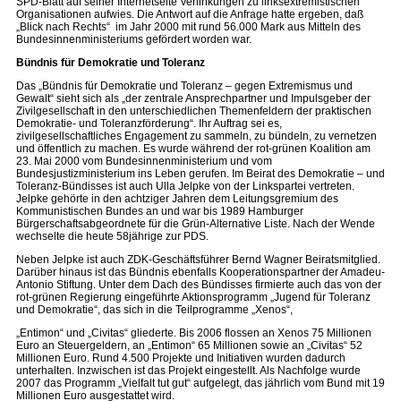
SPD-Blatt auf seiner Internetseite Verlinkungen zu linksextremistischen
Organisationen aufwies. Die Antwort auf die Anfrage hatte ergeben, daß
„Blick nach Rechts“ im Jahr 2000 mit rund 56.000 Mark aus Mitteln des
Bundesinnenministeriums gefördert worden war.
Bündnis für Demokratie und Toleranz
Das „Bündnis für Demokratie und Toleranz – gegen Extremismus und
Gewalt“ sieht sich als „der zentrale Ansprechpartner und Impulsgeber der
Zivilgesellschaft in den unterschiedlichen Themenfeldern der praktischen
Demokratie- und Toleranzförderung“. Ihr Auftrag sei es,
zivilgesellschaftliches Engagement zu sammeln, zu bündeln, zu vernetzen
und öffentlich zu machen. Es wurde während der rot-grünen Koalition am
23. Mai 2000 vom Bundesinnenministerium und vom
Bundesjustizministerium ins Leben gerufen. Im Beirat des Demokratie – und
Toleranz-Bündisses ist auch Ulla Jelpke von der Linkspartei vertreten.
Jelpke gehörte in den achtziger Jahren dem Leitungsgremium des
Kommunistischen Bundes an und war bis 1989 Hamburger
Bürgerschaftsabgeordnete für die Grün-Alternative Liste. Nach der Wende
wechselte die heute 58jährige zur PDS.
Neben Jelpke ist auch ZDK-Geschäftsführer Bernd Wagner Beiratsmitglied.
Darüber hinaus ist das Bündnis ebenfalls Kooperationspartner der Amadeu-
Antonio Stiftung. Unter dem Dach des Bündisses firmierte auch das von der
rot-grünen Regierung eingeführte Aktionsprogramm „Jugend für Toleranz
und Demokratie“, das sich in die Teilprogramme „Xenos“,
„Entimon“ und „Civitas“ gliederte. Bis 2006 flossen an Xenos 75 Millionen
Euro an Steuergeldern, an „Entimon“ 65 Millionen sowie an „Civitas“ 52
Millionen Euro. Rund 4.500 Projekte und Initiativen wurden dadurch
unterhalten. Inzwischen ist das Projekt eingestellt. Als Nachfolge wurde
2007 das Programm „Vielfalt tut gut“ aufgelegt, das jährlich vom Bund mit 19
Millionen Euro ausgestattet wird.