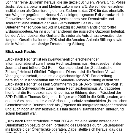
Schriftenreihe „Bulletin“ heraus, die sie gezielt Schulen, Verwaltung, Polizei,
Justiz, Sozialarbeitern und Medien zukommen läßt. Sie soll den einzelnen
Institutionen als Orientierung dienen. Zudem ist das ZDK für das ebenfalls
von Wagner gegründete Neonazi-Aussteigerprogramm Exit verantwortlich.
Ein weiterer Schwerpunkt ist das „Verbundnetz von Demokratie und
Toleranz“, eine Initiative der VNG Verbundnetz Gas AG. Die
Unternehmensgruppe mit Sitz in Leipzig ist Deutschlands drittgrößter
Erdgasimporteur. An ihr ist unter anderem die russische Gazprom beteiligt,
bei der Altbundeskanzler Gerhard Schröder als Aufsichtsratsvorsitzender
fungiert. Gesellschafter des ZDK sind die Amadeu-Antonio Stiftung sowie
die in Weinheim ansässige Freudenberg-Stiftung.
Blick nach Rechts
„Blick nach Rechts“ ist ein zweiwöchentlich erscheinender
Informationsdienst zum Thema Rechtsextremismus. Herausgeber ist der
Journalist und frühere Ost-Berlin-Korrespondent der „Süddeutschen
Zeitung“ Helmut Lölhöffel. Träger des Dienstes ist die Berliner Vorwärts
Verlagsgesellschaft, die auch die gleichnamige SPD-Parteizeitung
herausgibt. In Kooperation mit der Amadeu-Antonio-Stiftung erstellt der
„Blick nach Rechts“, dessen Schirmherrin die SPD-Politikerin Ute Vogt ist,
monatlich Schwerpunkte zum Thema Rechtsextremismus. Auftraggeber
hierfür ist die Bundeszentrale für politische Bildung, deren Präsident der
SPD-Politiker Thomas Krüger ist. Krüger war 2005 in die Kritik geraten, weil
er den Vorsitzenden der vom Verfassungsschutz beobachteten „Islamischen
Gemeinschaft in Deutschland“ als „Experten für Integrationsfragen“ empfahl
und auch noch an ihm festhielt, als ihm dessen islamistischer Hintergrund
schon bekannt war.
„Blick nach Rechts“ wiederum war 2004 durch eine kleine Anfrage der
Unionsfraktion bezüglich der Förderung des Dienstes durch Steuergelder
ins Blickfeld der Öffentlichkeit geraten. Dabei stellte sich heraus, daß das