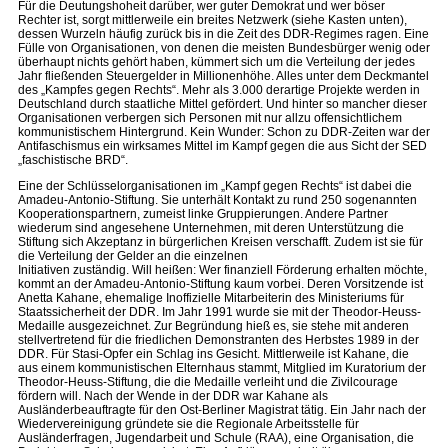
Für die Deutungshoheit darüber, wer guter Demokrat und wer böser
Rechter ist, sorgt mittlerweile ein breites Netzwerk (siehe Kasten unten),
dessen Wurzeln häufig zurück bis in die Zeit des DDR-Regimes ragen. Eine
Fülle von Organisationen, von denen die meisten Bundesbürger wenig oder
überhaupt nichts gehört haben, kümmert sich um die Verteilung der jedes
Jahr fließenden Steuergelder in Millionenhöhe. Alles unter dem Deckmantel
des „Kampfes gegen Rechts“. Mehr als 3.000 derartige Projekte werden in
Deutschland durch staatliche Mittel gefördert. Und hinter so mancher dieser
Organisationen verbergen sich Personen mit nur allzu offensichtlichem
kommunistischem Hintergrund. Kein Wunder: Schon zu DDR-Zeiten war der
Antifaschismus ein wirksames Mittel im Kampf gegen die aus Sicht der SED
„faschistische BRD“.
Eine der Schlüsselorganisationen im „Kampf gegen Rechts“ ist dabei die
Amadeu-Antonio-Stiftung. Sie unterhält Kontakt zu rund 250 sogenannten
Kooperationspartnern, zumeist linke Gruppierungen. Andere Partner
wiederum sind angesehene Unternehmen, mit deren Unterstützung die
Stiftung sich Akzeptanz in bürgerlichen Kreisen verschafft. Zudem ist sie für
die Verteilung der Gelder an die einzelnen
Initiativen zuständig. Will heißen: Wer finanziell Förderung erhalten möchte,
kommt an der Amadeu-Antonio-Stiftung kaum vorbei. Deren Vorsitzende ist
Anetta Kahane, ehemalige Inoffizielle Mitarbeiterin des Ministeriums für
Staatssicherheit der DDR. Im Jahr 1991 wurde sie mit der Theodor-Heuss-
Medaille ausgezeichnet. Zur Begründung hieß es, sie stehe mit anderen
stellvertretend für die friedlichen Demonstranten des Herbstes 1989 in der
DDR. Für Stasi-Opfer ein Schlag ins Gesicht. Mittlerweile ist Kahane, die
aus einem kommunistischen Elternhaus stammt, Mitglied im Kuratorium der
Theodor-Heuss-Stiftung, die die Medaille verleiht und die Zivilcourage
fördern will. Nach der Wende in der DDR war Kahane als
Ausländerbeauftragte für den Ost-Berliner Magistrat tätig. Ein Jahr nach der
Wiedervereinigung gründete sie die Regionale Arbeitsstelle für
Ausländerfragen, Jugendarbeit und Schule (RAA), eine Organisation, die