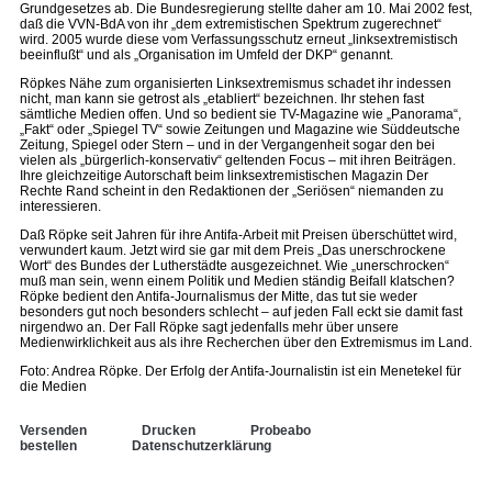
Grundgesetzes ab. Die Bundesregierung stellte daher am 10. Mai 2002 fest,
daß die VVN-BdA von ihr „dem extremistischen Spektrum zugerechnet“
wird. 2005 wurde diese vom Verfassungsschutz erneut „linksextremistisch
beeinflußt“ und als „Organisation im Umfeld der DKP“ genannt.
Röpkes Nähe zum organisierten Linksextremismus schadet ihr indessen
nicht, man kann sie getrost als „etabliert“ bezeichnen. Ihr stehen fast
sämtliche Medien offen. Und so bedient sie TV-Magazine wie „Panorama“,
„Fakt“ oder „Spiegel TV“ sowie Zeitungen und Magazine wie Süddeutsche
Zeitung, Spiegel oder Stern – und in der Vergangenheit sogar den bei
vielen als „bürgerlich-konservativ“ geltenden Focus – mit ihren Beiträgen.
Ihre gleichzeitige Autorschaft beim linksextremistischen Magazin Der
Rechte Rand scheint in den Redaktionen der „Seriösen“ niemanden zu
interessieren.
Daß Röpke seit Jahren für ihre Antifa-Arbeit mit Preisen überschüttet wird,
verwundert kaum. Jetzt wird sie gar mit dem Preis „Das unerschrockene
Wort“ des Bundes der Lutherstädte ausgezeichnet. Wie „unerschrocken“
muß man sein, wenn einem Politik und Medien ständig Beifall klatschen?
Röpke bedient den Antifa-Journalismus der Mitte, das tut sie weder
besonders gut noch besonders schlecht – auf jeden Fall eckt sie damit fast
nirgendwo an. Der Fall Röpke sagt jedenfalls mehr über unsere
Medienwirklichkeit aus als ihre Recherchen über den Extremismus im Land.
Foto: Andrea Röpke. Der Erfolg der Antifa-Journalistin ist ein Menetekel für
die Medien
Versenden
Drucken
Probeabo
bestellen
Datenschutzerklärung