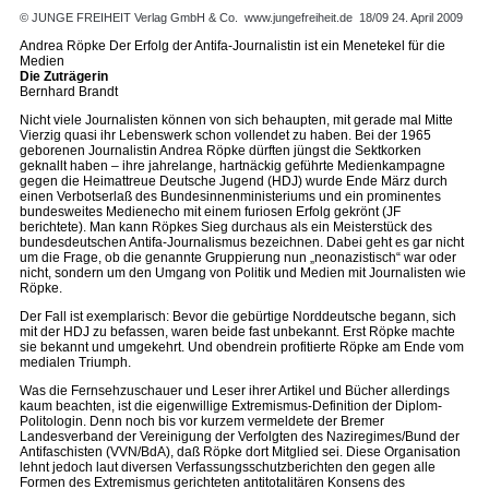
© JUNGE FREIHEIT Verlag GmbH & Co.
www.jungefreiheit.de
18/09 24. April 2009
Andrea Röpke Der Erfolg der Antifa-Journalistin ist ein Menetekel für die
Medien
Die Zuträgerin
Bernhard Brandt
Nicht viele Journalisten können von sich behaupten, mit gerade mal Mitte
Vierzig quasi ihr Lebenswerk schon vollendet zu haben. Bei der 1965
geborenen Journalistin Andrea Röpke dürften jüngst die Sektkorken
geknallt haben – ihre jahrelange, hartnäckig geführte Medienkampagne
gegen die Heimattreue Deutsche Jugend (HDJ) wurde Ende März durch
einen Verbotserlaß des Bundesinnenministeriums und ein prominentes
bundesweites Medienecho mit einem furiosen Erfolg gekrönt (JF
berichtete). Man kann Röpkes Sieg durchaus als ein Meisterstück des
bundesdeutschen Antifa-Journalismus bezeichnen. Dabei geht es gar nicht
um die Frage, ob die genannte Gruppierung nun „neonazistisch“ war oder
nicht, sondern um den Umgang von Politik und Medien mit Journalisten wie
Röpke.
Der Fall ist exemplarisch: Bevor die gebürtige Norddeutsche begann, sich
mit der HDJ zu befassen, waren beide fast unbekannt. Erst Röpke machte
sie bekannt und umgekehrt. Und obendrein profitierte Röpke am Ende vom
medialen Triumph.
Was die Fernsehzuschauer und Leser ihrer Artikel und Bücher allerdings
kaum beachten, ist die eigenwillige Extremismus-Definition der Diplom-
Politologin. Denn noch bis vor kurzem vermeldete der Bremer
Landesverband der Vereinigung der Verfolgten des Naziregimes/Bund der
Antifaschisten (VVN/BdA), daß Röpke dort Mitglied sei. Diese Organisation
lehnt jedoch laut diversen Verfassungsschutzberichten den gegen alle
Formen des Extremismus gerichteten antitotalitären Konsens des