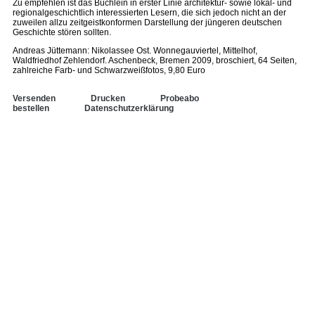
Zu empfehlen ist das Büchlein in erster Linie architektur- sowie lokal- und
regionalgeschichtlich interessierten Lesern, die sich jedoch nicht an der
zuweilen allzu zeitgeistkonformen Darstellung der jüngeren deutschen
Geschichte stören sollten.
Andreas Jüttemann: Nikolassee Ost. Wonnegauviertel, Mittelhof,
Waldfriedhof Zehlendorf. Aschenbeck, Bremen 2009, broschiert, 64 Seiten,
zahlreiche Farb- und Schwarzweißfotos, 9,80 Euro
Versenden
Drucken
Probeabo
bestellen
Datenschutzerklärung