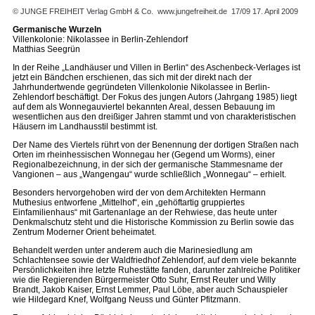
© JUNGE FREIHEIT Verlag GmbH & Co.
www.jungefreiheit.de
17/09 17. April 2009
Germanische Wurzeln
Villenkolonie: Nikolassee in Berlin-Zehlendorf
Matthias Seegrün
In der Reihe „Landhäuser und Villen in Berlin“ des Aschenbeck-Verlages ist
jetzt ein Bändchen erschienen, das sich mit der direkt nach der
Jahrhundertwende gegründeten Villenkolonie Nikolassee in Berlin-
Zehlendorf beschäftigt. Der Fokus des jungen Autors (Jahrgang 1985) liegt
auf dem als Wonnegauviertel bekannten Areal, dessen Bebauung im
wesentlichen aus den dreißiger Jahren stammt und von charakteristischen
Häusern im Landhausstil bestimmt ist.
Der Name des Viertels rührt von der Benennung der dortigen Straßen nach
Orten im rheinhessischen Wonnegau her (Gegend um Worms), einer
Regionalbezeichnung, in der sich der germanische Stammesname der
Vangionen – aus „Wangengau“ wurde schließlich „Wonnegau“ – erhielt.
Besonders hervorgehoben wird der von dem Architekten Hermann
Muthesius entworfene „Mittelhof“, ein „gehöftartig gruppiertes
Einfamilienhaus“ mit Gartenanlage an der Rehwiese, das heute unter
Denkmalschutz steht und die Historische Kommission zu Berlin sowie das
Zentrum Moderner Orient beheimatet.
Behandelt werden unter anderem auch die Marinesiedlung am
Schlachtensee sowie der Waldfriedhof Zehlendorf, auf dem viele bekannte
Persönlichkeiten ihre letzte Ruhestätte fanden, darunter zahlreiche Politiker
wie die Regierenden Bürgermeister Otto Suhr, Ernst Reuter und Willy
Brandt, Jakob Kaiser, Ernst Lemmer, Paul Löbe, aber auch Schauspieler
wie Hildegard Knef, Wolfgang Neuss und Günter Pfitzmann.