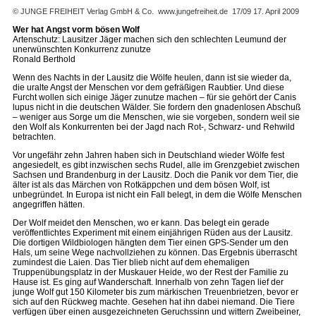
© JUNGE FREIHEIT Verlag GmbH & Co.
www.jungefreiheit.de
17/09 17. April 2009
Wer hat Angst vorm bösen Wolf
Artenschutz: Lausitzer Jäger machen sich den schlechten Leumund der
unerwünschten Konkurrenz zunutze
Ronald Berthold
Wenn des Nachts in der Lausitz die Wölfe heulen, dann ist sie wieder da,
die uralte Angst der Menschen vor dem gefräßigen Raubtier. Und diese
Furcht wollen sich einige Jäger zunutze machen – für sie gehört der Canis
lupus nicht in die deutschen Wälder. Sie fordern den gnadenlosen Abschuß
– weniger aus Sorge um die Menschen, wie sie vorgeben, sondern weil sie
den Wolf als Konkurrenten bei der Jagd nach Rot-, Schwarz- und Rehwild
betrachten.
Vor ungefähr zehn Jahren haben sich in Deutschland wieder Wölfe fest
angesiedelt, es gibt inzwischen sechs Rudel, alle im Grenzgebiet zwischen
Sachsen und Brandenburg in der Lausitz. Doch die Panik vor dem Tier, die
älter ist als das Märchen von Rotkäppchen und dem bösen Wolf, ist
unbegründet. In Europa ist nicht ein Fall belegt, in dem die Wölfe Menschen
angegriffen hätten.
Der Wolf meidet den Menschen, wo er kann. Das belegt ein gerade
veröffentlichtes Experiment mit einem einjährigen Rüden aus der Lausitz.
Die dortigen Wildbiologen hängten dem Tier einen GPS-Sender um den
Hals, um seine Wege nachvollziehen zu können. Das Ergebnis überrascht
zumindest die Laien. Das Tier blieb nicht auf dem ehemaligen
Truppenübungsplatz in der Muskauer Heide, wo der Rest der Familie zu
Hause ist. Es ging auf Wanderschaft. Innerhalb von zehn Tagen lief der
junge Wolf gut 150 Kilometer bis zum märkischen Treuenbrietzen, bevor er
sich auf den Rückweg machte. Gesehen hat ihn dabei niemand. Die Tiere
verfügen über einen ausgezeichneten Geruchssinn und wittern Zweibeiner,