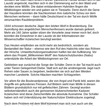
sondern sie rufen nach einem Partner. Zahlreiche Hunde fühlten sich in der
Lausitz angelockt, machten sich in der Dämmerung auf in den Wald und
deckten eine Wölfin. Die dabei entstandenen Hybriden fingen die
Wildbiologen wieder ein und gaben sie in Tierparks. Denn durch die Gene
der Haustiere könnten die Nachkommen ihre natürliche Scheu vor dem
Menschen verlieren – dann hätte Deutschland in der Tat ein durch Wölfe
verursachtes Raubtierproblem.
1844 schossen deutsche Jäger den letzten Wolf in Brandenburg. Die
Ausrottung des angeblichen Menschenfressers wurde damals gefeiert.
Mehr als 160 Jahre später sitzen die Vorurteile zwar immer noch tief, doch
konnten die Einwohner in der Lausitz ob der Informationen der
Wissenschaftler inzwischen beruhigt werden.
Das Heulen empfinden sie nicht mehr als bedrohlich, sondern als
Bestandteil der Natur – ebenso wie den Ruf des Habichts oder das Röhren
der Hirsche. Umweltschutzorganisationen halfen bei der Aufklärung. Vor
allem das Projekt „Willkommen Wolf!“ des Naturschutzbundes (Nabu)
unterstützte die Arbeit der Wildbiologinnen vor Ort.
Geblieben war zunächst die Sorge der Schäfer. Denn in der Tat macht auch
unter Tieren Gelegenheit Diebe. Statt sich auf die anstrengende Jagd nach
Rehen oder Sauen zu begeben, bedienten sie sich auf den Weiden
mancher Landwirte. Solche Attacken machten Schlagzeilen.
Vor allem für die Boulevardpresse, die von Angst und Panik lebt, waren die
Angriffe ein gefundenes Fressen. Auf Bildern sieht man Wölfe in diesen
Blättern grundsätzlich nur mit gefletschten Zähnen. Gezeigt wurden
selbstverständlich auch die gerissenen blutverschmierten Kadaver.
Inzwischen sind diese Zwischenfälle die absolute Ausnahme. Die Schäfer
haben sich mit Unterstützung der Naturschützer Elektrozäune zugelegt.
Nach dem Problem mit dem Wolf kümmert man sich nun auch um die