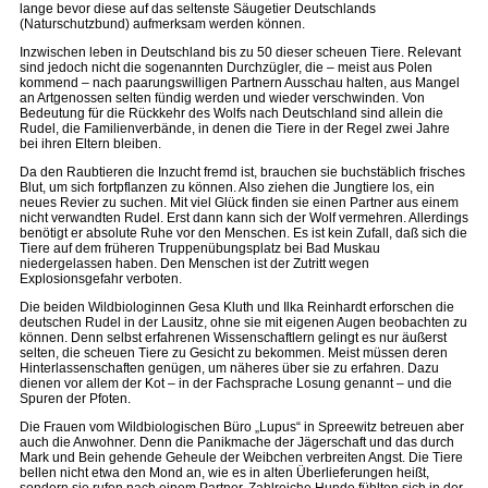
lange bevor diese auf das seltenste Säugetier Deutschlands
(Naturschutzbund) aufmerksam werden können.
Inzwischen leben in Deutschland bis zu 50 dieser scheuen Tiere. Relevant
sind jedoch nicht die sogenannten Durchzügler, die – meist aus Polen
kommend – nach paarungswilligen Partnern Ausschau halten, aus Mangel
an Artgenossen selten fündig werden und wieder verschwinden. Von
Bedeutung für die Rückkehr des Wolfs nach Deutschland sind allein die
Rudel, die Familienverbände, in denen die Tiere in der Regel zwei Jahre
bei ihren Eltern bleiben.
Da den Raubtieren die Inzucht fremd ist, brauchen sie buchstäblich frisches
Blut, um sich fortpflanzen zu können. Also ziehen die Jungtiere los, ein
neues Revier zu suchen. Mit viel Glück finden sie einen Partner aus einem
nicht verwandten Rudel. Erst dann kann sich der Wolf vermehren. Allerdings
benötigt er absolute Ruhe vor den Menschen. Es ist kein Zufall, daß sich die
Tiere auf dem früheren Truppenübungsplatz bei Bad Muskau
niedergelassen haben. Den Menschen ist der Zutritt wegen
Explosionsgefahr verboten.
Die beiden Wildbiologinnen Gesa Kluth und Ilka Reinhardt erforschen die
deutschen Rudel in der Lausitz, ohne sie mit eigenen Augen beobachten zu
können. Denn selbst erfahrenen Wissenschaftlern gelingt es nur äußerst
selten, die scheuen Tiere zu Gesicht zu bekommen. Meist müssen deren
Hinterlassenschaften genügen, um näheres über sie zu erfahren. Dazu
dienen vor allem der Kot – in der Fachsprache Losung genannt – und die
Spuren der Pfoten.
Die Frauen vom Wildbiologischen Büro „Lupus“ in Spreewitz betreuen aber
auch die Anwohner. Denn die Panikmache der Jägerschaft und das durch
Mark und Bein gehende Geheule der Weibchen verbreiten Angst. Die Tiere
bellen nicht etwa den Mond an, wie es in alten Überlieferungen heißt,